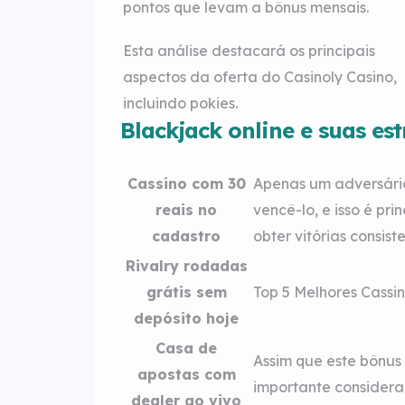
pontos que levam a bônus mensais.
Esta análise destacará os principais
aspectos da oferta do Casinoly Casino,
incluindo pokies.
Blackjack online e suas est
Cassino com 30
Apenas um adversári
reais no
vencê-lo, e isso é pr
cadastro
obter vitórias consist
Rivalry rodadas
grátis sem
Top 5 Melhores Cassi
depósito hoje
Casa de
Assim que este bônus 
apostas com
importante considera
dealer ao vivo