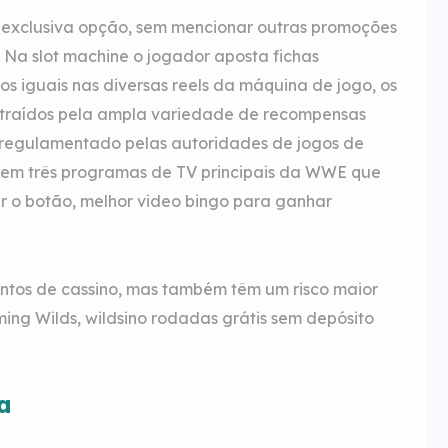
 exclusiva opção, sem mencionar outras promoções
Na slot machine o jogador aposta fichas
s iguais nas diversas reels da máquina de jogo, os
 atraídos pela ampla variedade de recompensas
 e regulamentado pelas autoridades de jogos de
istem três programas de TV principais da WWE que
r o botão, melhor video bingo para ganhar
ntos de cassino, mas também têm um risco maior
ming Wilds, wildsino rodadas grátis sem depósito
a