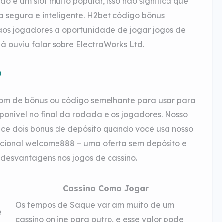
o é um slot muito popular, isso não significa que
a segura e inteligente. H2bet código bônus
aos jogadores a oportunidade de jogar jogos de
já ouviu falar sobre ElectraWorks Ltd.
o
om de bônus ou código semelhante para usar para
sponível no final da rodada e os jogadores. Nosso
ece dois bônus de depósito quando você usa nosso
mocional welcome888 – uma oferta sem depósito e
desvantagens nos jogos de cassino.
Cassino Como Jogar
Os tempos de Saque variam muito de um
e
cassino online para outro, e esse valor pode