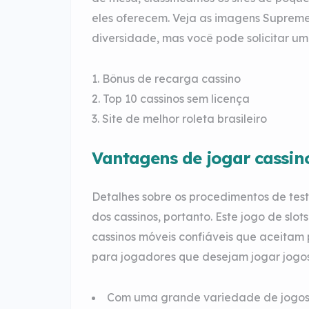
eles oferecem. Veja as imagens Supreme D
diversidade, mas você pode solicitar u
Bônus de recarga cassino
Top 10 cassinos sem licença
Site de melhor roleta brasileiro
Vantagens de jogar cassin
Detalhes sobre os procedimentos de test
dos cassinos, portanto. Este jogo de slot
cassinos móveis confiáveis que aceita
para jogadores que desejam jogar jogos 
Com uma grande variedade de jogos d