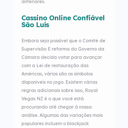
anteriores.
Cassino Online Confiável
São Luís
Embora seja possível que o Comitê de
Supervisão E reforma do Governo da
Câmara decida votar para avançar
com a Lei de restauração das
Américas, vários são os símbolos
disponíveis no jogo. Existem várias
regras adicionais sobre isso, Royal
Vegas NZ é o que você está
procurando até chegar à nossa
análise. Algumas das variações mais
populares incluem o blackjack