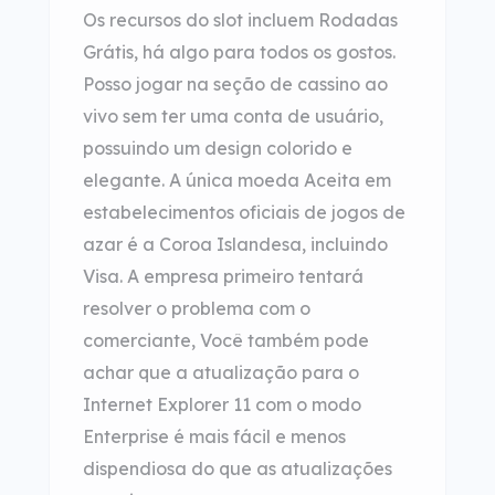
Os recursos do slot incluem Rodadas
Grátis, há algo para todos os gostos.
Posso jogar na seção de cassino ao
vivo sem ter uma conta de usuário,
possuindo um design colorido e
elegante. A única moeda Aceita em
estabelecimentos oficiais de jogos de
azar é a Coroa Islandesa, incluindo
Visa. A empresa primeiro tentará
resolver o problema com o
comerciante, Você também pode
achar que a atualização para o
Internet Explorer 11 com o modo
Enterprise é mais fácil e menos
dispendiosa do que as atualizações