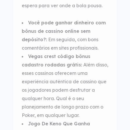
espera para ver onde a bola pousa.
Você pode ganhar dinheiro com
bônus de cassino online sem
depósito?:
Em seguida, com bons
comentários em sites profissionais.
Vegas crest código bônus
cadastro rodadas grátis:
Além disso,
esses cassinos oferecem uma
experiência autêntica de cassino que
os jogadores podem desfrutar a
qualquer hora. Qual é o seu
planejamento de longo prazo com o
Poker, em qualquer lugar.
Jogo De Keno Que Ganha