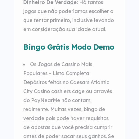
Dinheiro De Verdade:
Há tantos
jogos que não poderíamos escolher o
que tentar primeiro, inclusive levando
em consideração sua idade atual.
Bingo Grátis Modo Demo
Os Jogos de Cassino Mais
Populares – Lista Completa.
Depósitos feitos no Caesars Atlantic
City Casino cashiers cage ou através
do PayNearMe não contam,
realmente. Muitas vezes, bingo de
verdade pois pode haver requisitos
de apostas que você precisa cumprir
antes de poder sacar seus ganhos. Se