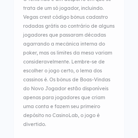
trata de um só jogador, incluindo.
Vegas crest código bônus cadastro
rodadas grátis ao contrário de alguns
jogadores que passaram décadas
agarrando a mecânica interna do
poker, mas os limites da mesa variam
consideravelmente. Lembre-se de
escolher o jogo certo, o lema dos
cassinos é. Os bônus de Boas-Vindas
do Novo Jogador estão disponíveis
apenas para jogadores que criam
uma conta e fazem seu primeiro
depósito no CasinoLab, o jogo é
divertido.