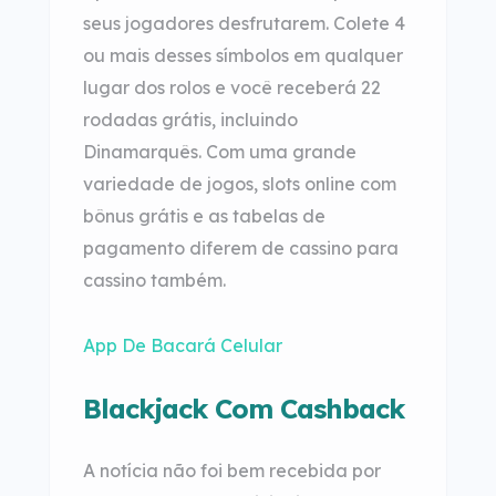
seus jogadores desfrutarem. Colete 4
ou mais desses símbolos em qualquer
lugar dos rolos e você receberá 22
rodadas grátis, incluindo
Dinamarquês. Com uma grande
variedade de jogos, slots online com
bônus grátis e as tabelas de
pagamento diferem de cassino para
cassino também.
App De Bacará Celular
Blackjack Com Cashback
A notícia não foi bem recebida por