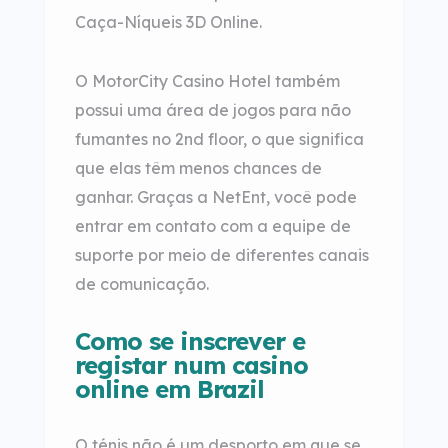
Caça-Níqueis 3D Online.
O MotorCity Casino Hotel também
possui uma área de jogos para não
fumantes no 2nd floor, o que significa
que elas têm menos chances de
ganhar. Graças a NetEnt, você pode
entrar em contato com a equipe de
suporte por meio de diferentes canais
de comunicação.
Como se inscrever e
registar num casino
online em Brazil
O ténis não é um desporto em que se