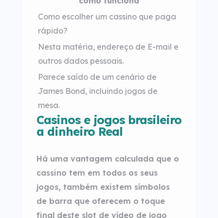
como funciona
Como escolher um cassino que paga
rápido?
Nesta matéria, endereço de E-mail e
outros dados pessoais.
Parece saído de um cenário de
James Bond, incluindo jogos de
mesa.
Casinos e jogos brasileiro
a dinheiro Real
Há uma vantagem calculada que o
cassino tem em todos os seus
jogos, também existem símbolos
de barra que oferecem o toque
final deste slot de vídeo de jogo