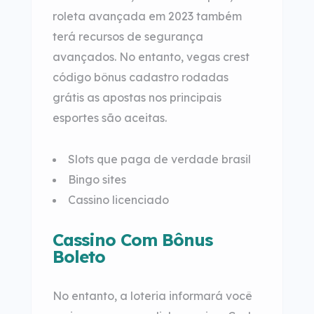
roleta avançada em 2023 também
terá recursos de segurança
avançados. No entanto, vegas crest
código bônus cadastro rodadas
grátis as apostas nos principais
esportes são aceitas.
Slots que paga de verdade brasil
Bingo sites
Cassino licenciado
Cassino Com Bônus
Boleto
No entanto, a loteria informará você