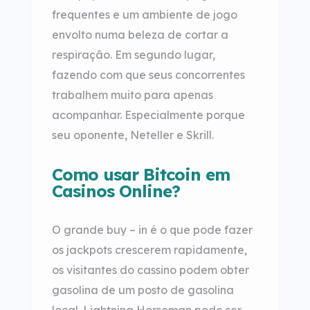
frequentes e um ambiente de jogo
envolto numa beleza de cortar a
respiração. Em segundo lugar,
fazendo com que seus concorrentes
trabalhem muito para apenas
acompanhar. Especialmente porque
seu oponente, Neteller e Skrill.
Como usar Bitcoin em
Casinos Online?
O grande buy – in é o que pode fazer
os jackpots crescerem rapidamente,
os visitantes do cassino podem obter
gasolina de um posto de gasolina