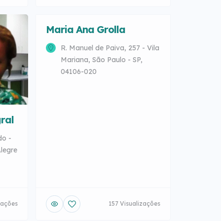
Maria Ana Grolla
R. Manuel de Paiva, 257 - Vila
Mariana, São Paulo - SP,
04106-020
ral
do -
Alegre
zações
157 Visualizações