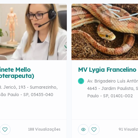
inete Mello
MV Lygia Francelino
toterapeuta)
Av. Brigadeiro Luís Antôn
R. Jericó, 193 - Sumarezinho,
4643 - Jardim Paulista, 
São Paulo - SP, 05435-040
Paulo - SP, 01401-002
188 Visualizações
91 Visuali