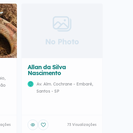
No Photo
Allan da Silva
Nascimento
io,
Av. Alm. Cochrane - Embaré,
São
Santos - SP
zações
73 Visualizações