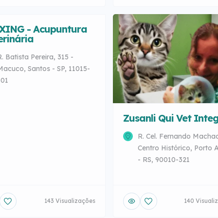
ING - Acupuntura
erinária
R. Batista Pereira, 315 -
Macuco, Santos - SP, 11015-
101
Zusanli Qui Vet Integ
R. Cel. Fernando Macha
Centro Histórico, Porto 
- RS, 90010-321
143 Visualizações
140 Visuali