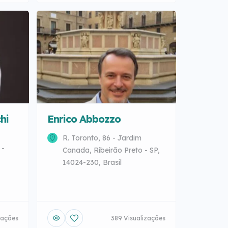
hi
Enrico Abbozzo
R. Toronto, 86 - Jardim
 -
Canada, Ribeirão Preto - SP,
14024-230, Brasil
zações
389 Visualizações