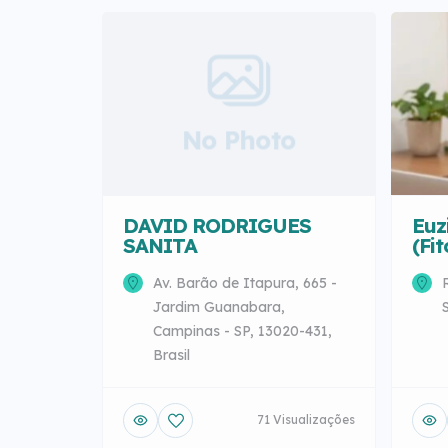
No Photo
DAVID RODRIGUES
Euz
SANITA
(Fi
Av. Barão de Itapura, 665 -
Jardim Guanabara,
Campinas - SP, 13020-431,
Brasil
71 Visualizações