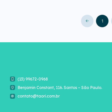
1
(13) 99672-0968
Benjamin Constant, 116. Santos – São Paulo.
contato@taori.com.br