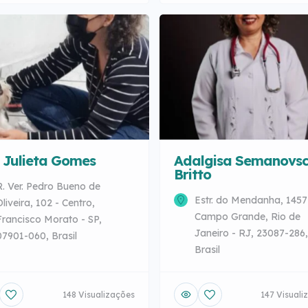
Adalgisa Semanovsc
 Julieta Gomes
Britto
R. Ver. Pedro Bueno de
Estr. do Mendanha, 1457
Oliveira, 102 - Centro,
Campo Grande, Rio de
Francisco Morato - SP,
Janeiro - RJ, 23087-286,
07901-060, Brasil
Brasil
148 Visualizações
147 Visuali