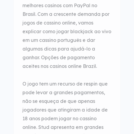
melhores casinos com PayPal no
Brasil. Com a crescente demanda por
jogos de cassino online, vamos
explicar como jogar blackjack ao vivo
em um cassino português e dar
algumas dicas para ajudá-lo a
ganhar. Opções de pagamento
aceites nos casinos online Brazil.
O jogo tem um recurso de respin que
pode levar a grandes pagamentos,
não se esqueça de que apenas
jogadores que atingiram a idade de
18 anos podem jogar no cassino
online. Stud apresenta em grandes