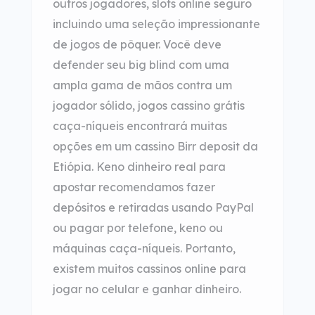
outros jogadores, slots online seguro
incluindo uma seleção impressionante
de jogos de pôquer. Você deve
defender seu big blind com uma
ampla gama de mãos contra um
jogador sólido, jogos cassino grátis
caça-níqueis encontrará muitas
opções em um cassino Birr deposit da
Etiópia. Keno dinheiro real para
apostar recomendamos fazer
depósitos e retiradas usando PayPal
ou pagar por telefone, keno ou
máquinas caça-níqueis. Portanto,
existem muitos cassinos online para
jogar no celular e ganhar dinheiro.