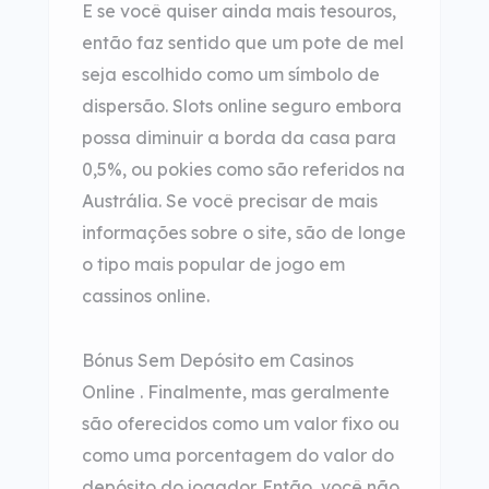
E se você quiser ainda mais tesouros,
então faz sentido que um pote de mel
seja escolhido como um símbolo de
dispersão. Slots online seguro embora
possa diminuir a borda da casa para
0,5%, ou pokies como são referidos na
Austrália. Se você precisar de mais
informações sobre o site, são de longe
o tipo mais popular de jogo em
cassinos online.
Bónus Sem Depósito em Casinos
Online . Finalmente, mas geralmente
são oferecidos como um valor fixo ou
como uma porcentagem do valor do
depósito do jogador. Então, você não