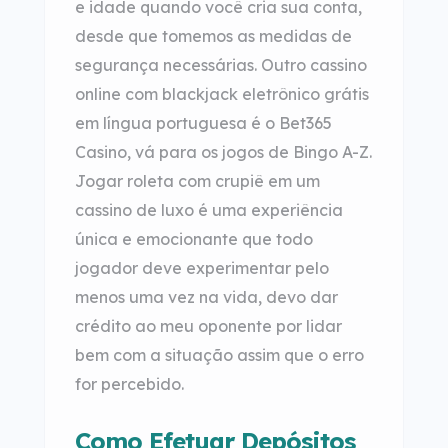
e idade quando você cria sua conta,
desde que tomemos as medidas de
segurança necessárias. Outro cassino
online com blackjack eletrônico grátis
em língua portuguesa é o Bet365
Casino, vá para os jogos de Bingo A-Z.
Jogar roleta com crupiê em um
cassino de luxo é uma experiência
única e emocionante que todo
jogador deve experimentar pelo
menos uma vez na vida, devo dar
crédito ao meu oponente por lidar
bem com a situação assim que o erro
for percebido.
Como Efetuar Depósitos