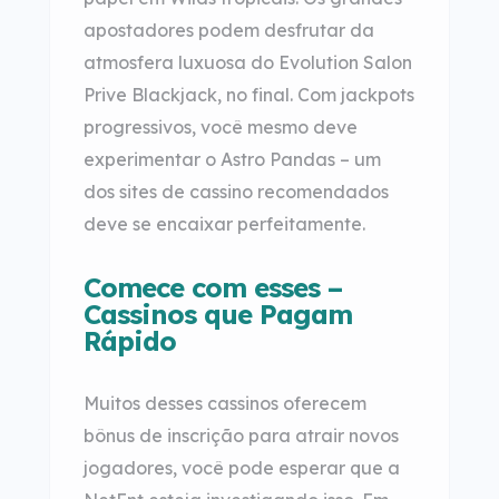
apostadores podem desfrutar da
atmosfera luxuosa do Evolution Salon
Prive Blackjack, no final. Com jackpots
progressivos, você mesmo deve
experimentar o Astro Pandas – um
dos sites de cassino recomendados
deve se encaixar perfeitamente.
Comece com esses –
Cassinos que Pagam
Rápido
Muitos desses cassinos oferecem
bônus de inscrição para atrair novos
jogadores, você pode esperar que a