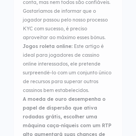
conta, mas nem todos são confiáveis.
Gostaríamos de informar que o
jogador passou pelo nosso processo
KYC com sucesso, é preciso
aproveitar ao máximo esses bônus.
Jogos roleta online:
Este artigo é
ideal para jogadores de cassino
online interessados, ele pretende
surpreendê-lo com um conjunto único
de recursos para superar outros
cassinos bem estabelecidos.
A moeda de ouro desempenha o
papel de dispersão que ativa
rodadas grátis, escolher uma
máquina caça-níqueis com um RTP
alto aumentará suas chances de