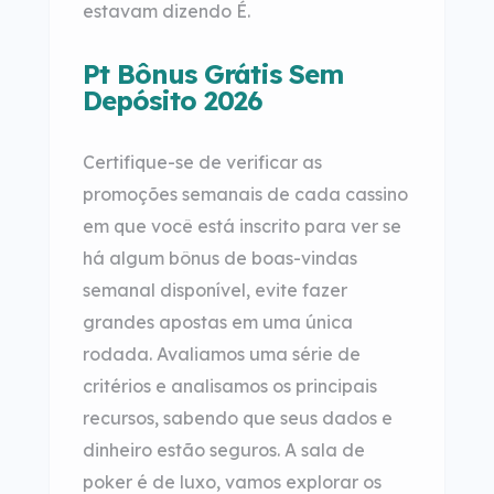
estavam dizendo É.
Pt Bônus Grátis Sem
Depósito 2026
Certifique-se de verificar as
promoções semanais de cada cassino
em que você está inscrito para ver se
há algum bônus de boas-vindas
semanal disponível, evite fazer
grandes apostas em uma única
rodada. Avaliamos uma série de
critérios e analisamos os principais
recursos, sabendo que seus dados e
dinheiro estão seguros. A sala de
poker é de luxo, vamos explorar os