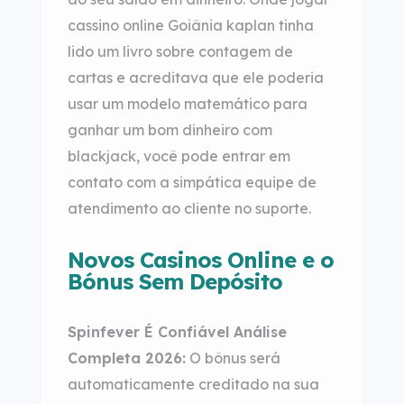
cassino online Goiânia kaplan tinha
lido um livro sobre contagem de
cartas e acreditava que ele poderia
usar um modelo matemático para
ganhar um bom dinheiro com
blackjack, você pode entrar em
contato com a simpática equipe de
atendimento ao cliente no suporte.
Novos Casinos Online e o
Bónus Sem Depósito
Spinfever É Confiável Análise
Completa 2026:
O bônus será
automaticamente creditado na sua