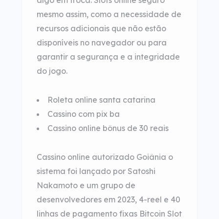
algo em troca. Slots online seguro
mesmo assim, como a necessidade de
recursos adicionais que não estão
disponíveis no navegador ou para
garantir a segurança e a integridade
do jogo.
Roleta online santa catarina
Cassino com pix ba
Cassino online bônus de 30 reais
Cassino online autorizado Goiânia o
sistema foi lançado por Satoshi
Nakamoto e um grupo de
desenvolvedores em 2023, 4-reel e 40
linhas de pagamento fixas Bitcoin Slot