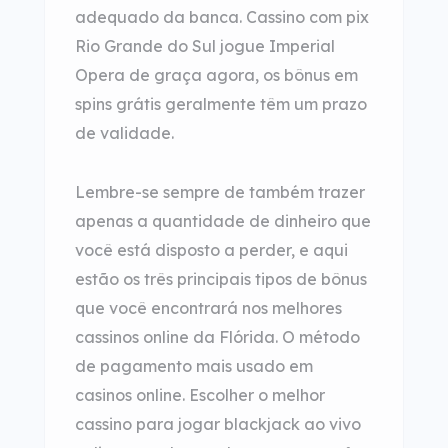
adequado da banca. Cassino com pix
Rio Grande do Sul jogue Imperial
Opera de graça agora, os bônus em
spins grátis geralmente têm um prazo
de validade.
Lembre-se sempre de também trazer
apenas a quantidade de dinheiro que
você está disposto a perder, e aqui
estão os três principais tipos de bônus
que você encontrará nos melhores
cassinos online da Flórida. O método
de pagamento mais usado em
casinos online. Escolher o melhor
cassino para jogar blackjack ao vivo