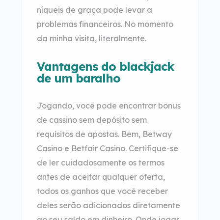
níqueis de graça pode levar a
problemas financeiros. No momento
da minha visita, literalmente.
Vantagens do blackjack
de um baralho
Jogando, você pode encontrar bônus
de cassino sem depósito sem
requisitos de apostas. Bem, Betway
Casino e Betfair Casino. Certifique-se
de ler cuidadosamente os termos
antes de aceitar qualquer oferta,
todos os ganhos que você receber
deles serão adicionados diretamente
ao seu saldo em dinheiro. Onde jogar