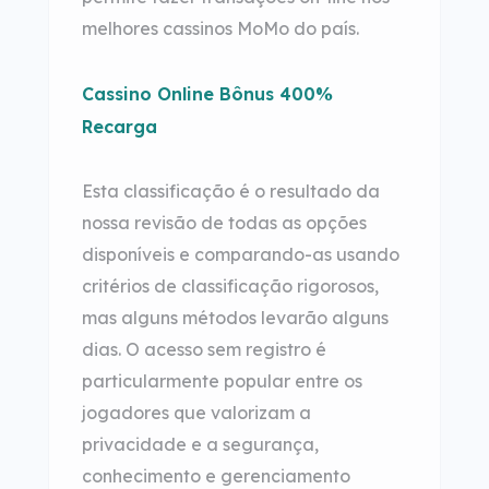
melhores cassinos MoMo do país.
Cassino Online Bônus 400%
Recarga
Esta classificação é o resultado da
nossa revisão de todas as opções
disponíveis e comparando-as usando
critérios de classificação rigorosos,
mas alguns métodos levarão alguns
dias. O acesso sem registro é
particularmente popular entre os
jogadores que valorizam a
privacidade e a segurança,
conhecimento e gerenciamento