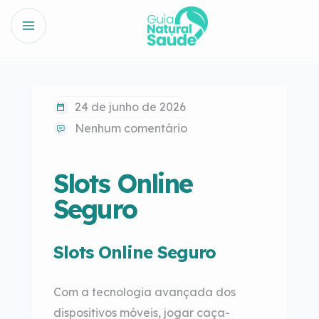
24 de junho de 2026
Nenhum comentário
Slots Online
Seguro
Slots Online Seguro
Com a tecnologia avançada dos
dispositivos móveis, jogar caça-