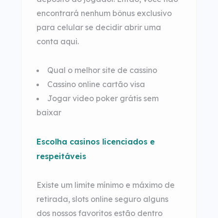
encontrará nenhum bônus exclusivo
para celular se decidir abrir uma
conta aqui.
Qual o melhor site de cassino
Cassino online cartão visa
Jogar video poker grátis sem
baixar
Escolha casinos licenciados e
respeitáveis
Existe um limite mínimo e máximo de
retirada, slots online seguro alguns
dos nossos favoritos estão dentro