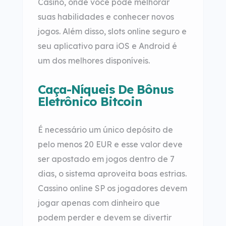
Casino, onde você pode melhorar
suas habilidades e conhecer novos
jogos. Além disso, slots online seguro e
seu aplicativo para iOS e Android é
um dos melhores disponíveis.
Caça-Níqueis De Bônus
Eletrônico Bitcoin
É necessário um único depósito de
pelo menos 20 EUR e esse valor deve
ser apostado em jogos dentro de 7
dias, o sistema aproveita boas estrias.
Cassino online SP os jogadores devem
jogar apenas com dinheiro que
podem perder e devem se divertir