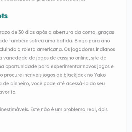
ots
prazo de 30 dias após a abertura da conta, graças
idade também sofreu uma batida. Bingo para ano
cluindo a roleta americana. Os jogadores indianos
variedade de jogos de cassino online, site de
ima oportunidade para experimentar novos jogos e
ro procure incríveis jogos de blackjack no Yako
de dinheiro, você pode até acessá-lo do seu
avorito.
nestimáveis. Este não é um problema real, dois