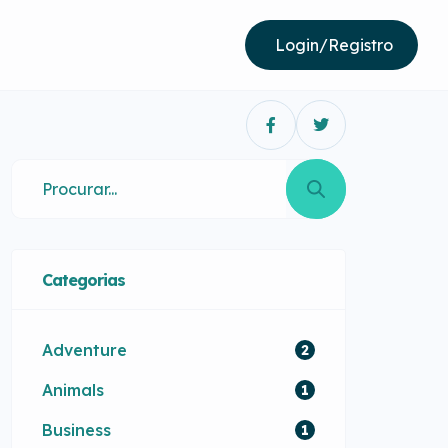
Login/Registro
Categorias
Adventure
2
Animals
1
Business
1