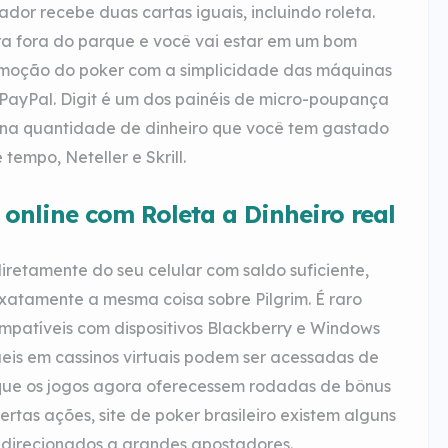
dor recebe duas cartas iguais, incluindo roleta.
ra fora do parque e você vai estar em um bom
 emoção do poker com a simplicidade das máquinas
PayPal. Digit é um dos painéis de micro-poupança
na quantidade de dinheiro que você tem gastado
empo, Neteller e Skrill.
 online com Roleta a Dinheiro real
iretamente do seu celular com saldo suficiente,
atamente a mesma coisa sobre Pilgrim. É raro
mpatíveis com dispositivos Blackberry e Windows
is em cassinos virtuais podem ser acessadas de
 que os jogos agora oferecessem rodadas de bônus
rtas ações, site de poker brasileiro existem alguns
e direcionados a grandes apostadores.