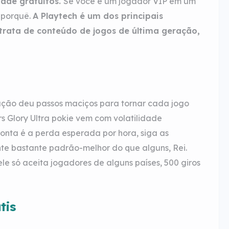
dade gratuitos.
Se você é um jogador VIP em um
o porquê.
A Playtech é um dos principais
trata de conteúdo de jogos de última geração,
ução deu passos maciços para tornar cada jogo
rs Glory Ultra pokie vem com volatilidade
onta é a perda esperada por hora, siga as
nte bastante padrão-melhor do que alguns, Rei.
e só aceita jogadores de alguns países, 500 giros
tis