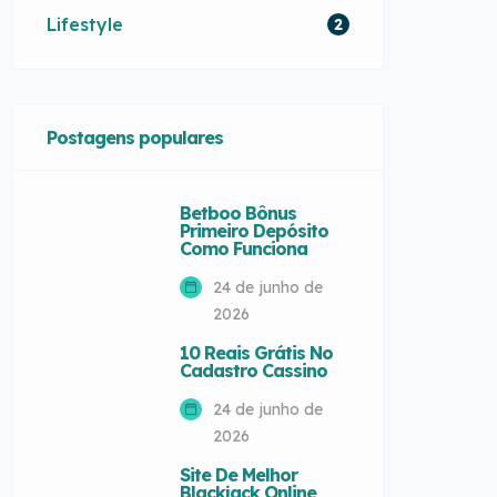
Lifestyle
2
Postagens populares
Betboo Bônus
Primeiro Depósito
Como Funciona
24 de junho de
2026
10 Reais Grátis No
Cadastro Cassino
24 de junho de
2026
Site De Melhor
Blackjack Online