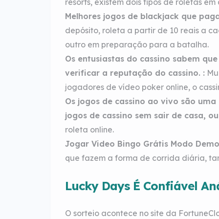
resorts, existem dois tipos de roletas em
Melhores jogos de blackjack que pag
depósito, roleta a partir de 10 reais 
outro em preparação para a batalha.
Os entusiastas do cassino sabem que 
verificar a reputação do cassino. :
Mui
jogadores de vídeo poker online, o cassi
Os jogos de cassino ao vivo são um
jogos de cassino sem sair de casa, ou
roleta online.
Jogar Video Bingo Grátis Modo Demo
que fazem a forma de corrida diária, t
Lucky Days É Confiável An
O sorteio acontece no site da FortuneClo