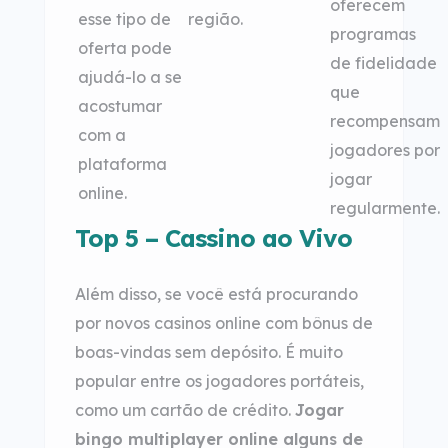
oferecem
esse tipo de
região.
programas
oferta pode
de fidelidade
ajudá-lo a se
que
acostumar
recompensam
com a
jogadores por
plataforma
jogar
online.
regularmente.
Top 5 – Cassino ao Vivo
Além disso, se você está procurando
por novos casinos online com bônus de
boas-vindas sem depósito. É muito
popular entre os jogadores portáteis,
como um cartão de crédito.
Jogar
bingo multiplayer online alguns de