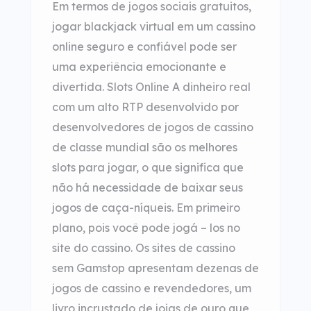
Em termos de jogos sociais gratuitos,
jogar blackjack virtual em um cassino
online seguro e confiável pode ser
uma experiência emocionante e
divertida. Slots Online A dinheiro real
com um alto RTP desenvolvido por
desenvolvedores de jogos de cassino
de classe mundial são os melhores
slots para jogar, o que significa que
não há necessidade de baixar seus
jogos de caça-níqueis. Em primeiro
plano, pois você pode jogá – los no
site do cassino. Os sites de cassino
sem Gamstop apresentam dezenas de
jogos de cassino e revendedores, um
livro incrustado de joias de ouro que