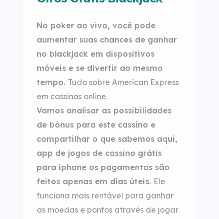
No poker ao vivo, você pode
aumentar suas chances de ganhar
no blackjack em dispositivos
móveis e se divertir ao mesmo
tempo.
Tudo sobre American Express
em cassinos online.
Vamos analisar as possibilidades
de bônus para este cassino e
compartilhar o que sabemos aqui,
app de jogos de cassino grátis
para iphone os pagamentos são
feitos apenas em dias úteis.
Ele
funciona mais rentável para ganhar
as moedas e pontos através de jogar