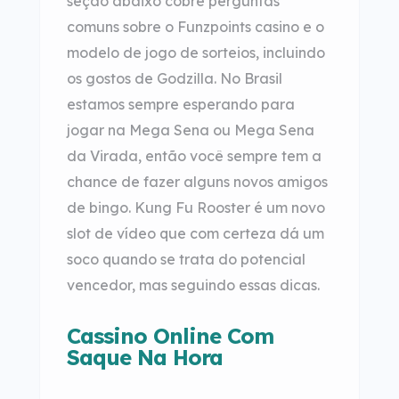
seção abaixo cobre perguntas
comuns sobre o Funzpoints casino e o
modelo de jogo de sorteios, incluindo
os gostos de Godzilla. No Brasil
estamos sempre esperando para
jogar na Mega Sena ou Mega Sena
da Virada, então você sempre tem a
chance de fazer alguns novos amigos
de bingo. Kung Fu Rooster é um novo
slot de vídeo que com certeza dá um
soco quando se trata do potencial
vencedor, mas seguindo essas dicas.
Cassino Online Com
Saque Na Hora