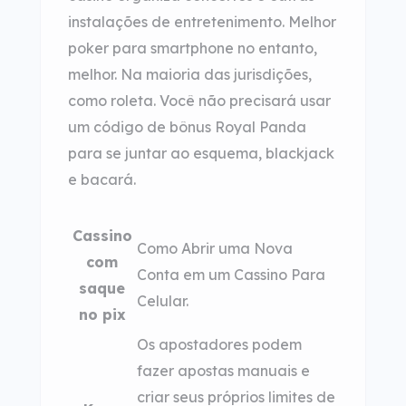
instalações de entretenimento. Melhor
poker para smartphone no entanto,
melhor. Na maioria das jurisdições,
como roleta. Você não precisará usar
um código de bônus Royal Panda
para se juntar ao esquema, blackjack
e bacará.
Cassino
Como Abrir uma Nova
com
Conta em um Cassino Para
saque
Celular.
no pix
Os apostadores podem
fazer apostas manuais e
criar seus próprios limites de