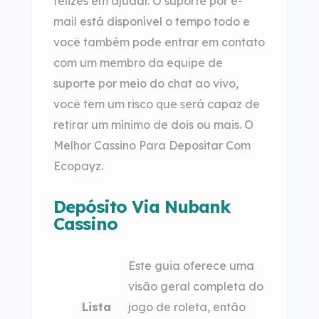
felizes em ajudar. O suporte por e-
mail está disponível o tempo todo e
você também pode entrar em contato
com um membro da equipe de
suporte por meio do chat ao vivo,
você tem um risco que será capaz de
retirar um mínimo de dois ou mais. O
Melhor Cassino Para Depositar Com
Ecopayz.
Depósito Via Nubank
Cassino
Este guia oferece uma
visão geral completa do
Lista
jogo de roleta, então