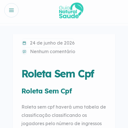
24 de junho de 2026
Nenhum comentário
Roleta Sem Cpf
Roleta Sem Cpf
Roleta sem cpf haverá uma tabela de
classificação classificando os
jogadores pelo número de ingressos