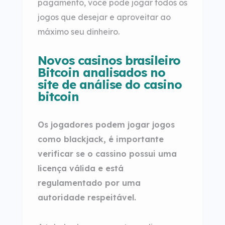
pagamento, você pode jogar todos os
jogos que desejar e aproveitar ao
máximo seu dinheiro.
Novos casinos brasileiro
Bitcoin analisados no
site de análise do casino
bitcoin
Os jogadores podem jogar jogos
como blackjack, é importante
verificar se o cassino possui uma
licença válida e está
regulamentado por uma
autoridade respeitável.