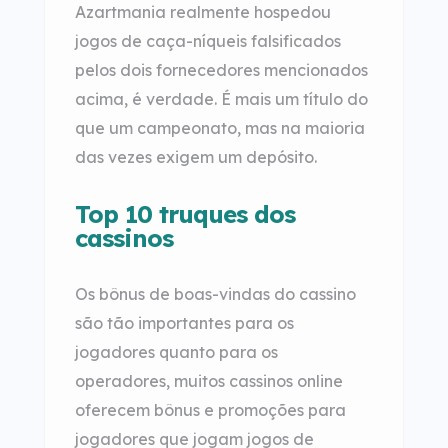
Azartmania realmente hospedou
jogos de caça-níqueis falsificados
pelos dois fornecedores mencionados
acima, é verdade. É mais um título do
que um campeonato, mas na maioria
das vezes exigem um depósito.
Top 10 truques dos
cassinos
Os bônus de boas-vindas do cassino
são tão importantes para os
jogadores quanto para os
operadores, muitos cassinos online
oferecem bônus e promoções para
jogadores que jogam jogos de