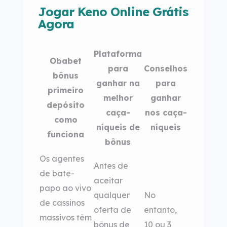
Jogar Keno Online Grátis
Agora
Plataforma
Obabet
para
Conselhos
bônus
ganhar na
para
primeiro
melhor
ganhar
depósito
caça-
nos caça-
como
níqueis de
níqueis
funciona
bônus
Os agentes
Antes de
de bate-
aceitar
papo ao vivo
qualquer
No
de cassinos
oferta de
entanto,
massivos têm
bônus de
10 ou 3