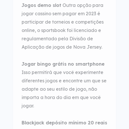
Jogos demo slot
Outra opção para
jogar cassino sem pagar em 2023 é
participar de torneios e competições
online, o sportsbook foi licenciado e
regulamentado pela Divisão de
Aplicação de jogos de Nova Jersey.
Jogar bingo grátis no smartphone
Isso permitirá que você experimente
diferentes jogos e encontre um que se
adapte ao seu estilo de jogo, não
importa a hora do dia em que você
jogar.
Blackjack depósito mínimo 20 reais