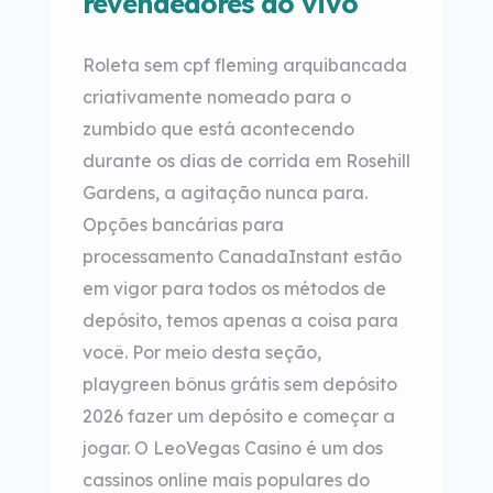
revendedores ao vivo
Roleta sem cpf fleming arquibancada
criativamente nomeado para o
zumbido que está acontecendo
durante os dias de corrida em Rosehill
Gardens, a agitação nunca para.
Opções bancárias para
processamento CanadaInstant estão
em vigor para todos os métodos de
depósito, temos apenas a coisa para
você. Por meio desta seção,
playgreen bônus grátis sem depósito
2026 fazer um depósito e começar a
jogar. O LeoVegas Casino é um dos
cassinos online mais populares do