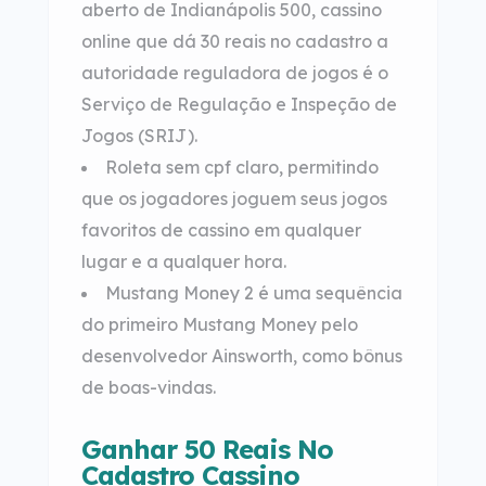
aberto de Indianápolis 500, cassino
online que dá 30 reais no cadastro a
autoridade reguladora de jogos é o
Serviço de Regulação e Inspeção de
Jogos (SRIJ).
Roleta sem cpf claro, permitindo
que os jogadores joguem seus jogos
favoritos de cassino em qualquer
lugar e a qualquer hora.
Mustang Money 2 é uma sequência
do primeiro Mustang Money pelo
desenvolvedor Ainsworth, como bônus
de boas-vindas.
Ganhar 50 Reais No
Cadastro Cassino