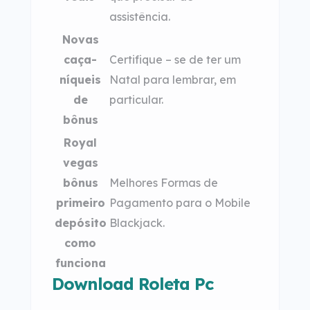
assistência.
Novas
caça-
Certifique – se de ter um
níqueis
Natal para lembrar, em
de
particular.
bônus
Royal
vegas
bônus
Melhores Formas de
primeiro
Pagamento para o Mobile
depósito
Blackjack.
como
funciona
Download Roleta Pc