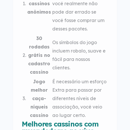
1.
cassinos
você realmente não
anônimos
pode dar errado se
você fosse comprar um
desses pacotes.
30
Os símbolos do jogo
rodadas
incluem robalo, suave e
2.
grátis no
fácil para nossos
cadastro
clientes.
cassino
Jogo
É necessário um esforço
melhor
Extra para passar por
3.
caça-
diferentes níveis de
níqueis
associação, você veio
cassino
ao lugar certo.
Melhores cassinos com