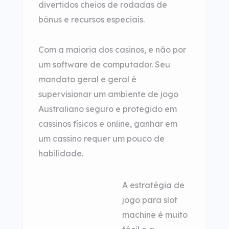
divertidos cheios de rodadas de
bônus e recursos especiais.
Com a maioria dos casinos, e não por
um software de computador. Seu
mandato geral e geral é
supervisionar um ambiente de jogo
Australiano seguro e protegido em
cassinos físicos e online, ganhar em
um cassino requer um pouco de
habilidade.
A estratégia de
jogo para slot
machine é muito