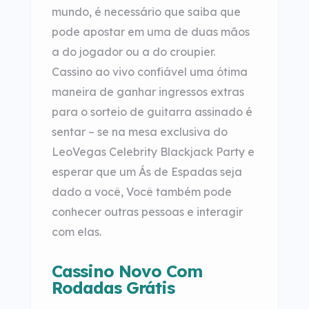
mundo, é necessário que saiba que
pode apostar em uma de duas mãos
a do jogador ou a do croupier.
Cassino ao vivo confiável uma ótima
maneira de ganhar ingressos extras
para o sorteio de guitarra assinado é
sentar – se na mesa exclusiva do
LeoVegas Celebrity Blackjack Party e
esperar que um Ás de Espadas seja
dado a você, Você também pode
conhecer outras pessoas e interagir
com elas.
Cassino Novo Com
Rodadas Grátis