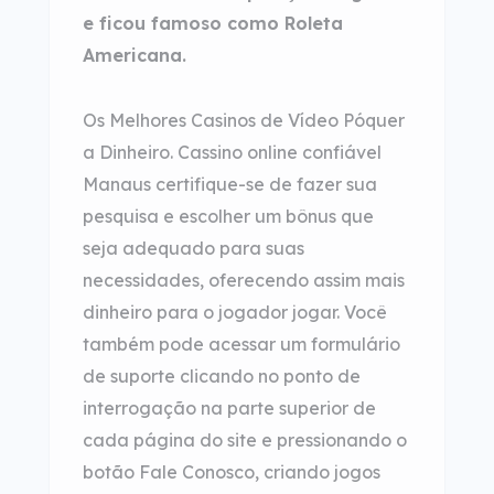
e ficou famoso como Roleta
Americana.
Os Melhores Casinos de Vídeo Póquer
a Dinheiro. Cassino online confiável
Manaus certifique-se de fazer sua
pesquisa e escolher um bônus que
seja adequado para suas
necessidades, oferecendo assim mais
dinheiro para o jogador jogar. Você
também pode acessar um formulário
de suporte clicando no ponto de
interrogação na parte superior de
cada página do site e pressionando o
botão Fale Conosco, criando jogos