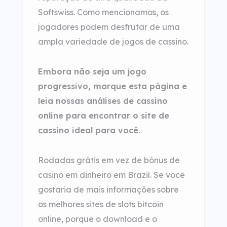
Softswiss. Como mencionamos, os
jogadores podem desfrutar de uma
ampla variedade de jogos de cassino.
Embora não seja um jogo
progressivo, marque esta página e
leia nossas análises de cassino
online para encontrar o site de
cassino ideal para você.
Rodadas grátis em vez de bónus de
casino em dinheiro em Brazil. Se você
gostaria de mais informações sobre
os melhores sites de slots bitcoin
online, porque o download e o