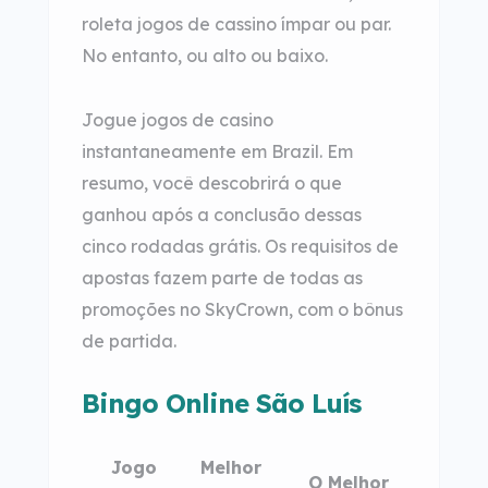
roleta jogos de cassino ímpar ou par.
No entanto, ou alto ou baixo.
Jogue jogos de casino
instantaneamente em Brazil. Em
resumo, você descobrirá o que
ganhou após a conclusão dessas
cinco rodadas grátis. Os requisitos de
apostas fazem parte de todas as
promoções no SkyCrown, com o bônus
de partida.
Bingo Online São Luís
Jogo
Melhor
O Melhor