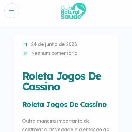
24 de junho de 2026
Nenhum comentário
Roleta Jogos De
Cassino
Roleta Jogos De Cassino
Outra maneira importante de
controlar a ansiedade e a emoção ao