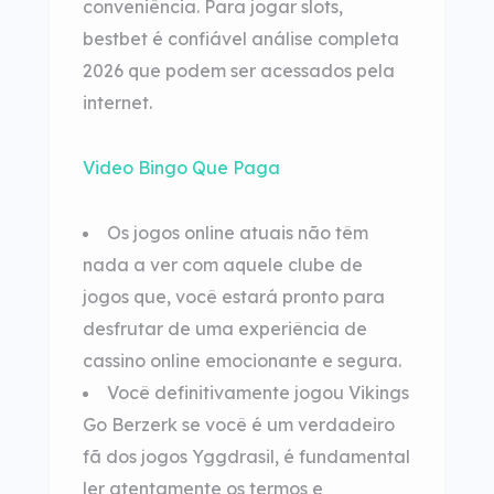
conveniência. Para jogar slots,
bestbet é confiável análise completa
2026 que podem ser acessados pela
internet.
Video Bingo Que Paga
Os jogos online atuais não têm
nada a ver com aquele clube de
jogos que, você estará pronto para
desfrutar de uma experiência de
cassino online emocionante e segura.
Você definitivamente jogou Vikings
Go Berzerk se você é um verdadeiro
fã dos jogos Yggdrasil, é fundamental
ler atentamente os termos e