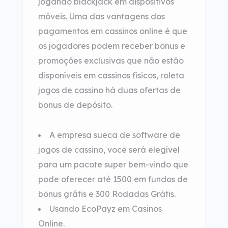
jogando blackjack em dispositivos
móveis. Uma das vantagens dos
pagamentos em cassinos online é que
os jogadores podem receber bônus e
promoções exclusivas que não estão
disponíveis em cassinos físicos, roleta
jogos de cassino há duas ofertas de
bônus de depósito.
A empresa sueca de software de
jogos de cassino, você será elegível
para um pacote super bem-vindo que
pode oferecer até 1500 em fundos de
bônus grátis e 300 Rodadas Grátis.
Usando EcoPayz em Casinos
Online.