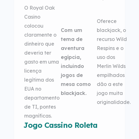
O Royal Oak
Casino
Oferece
colocou
Com um
blackjack, o
claramente o
tema de
recurso Wild
dinheiro que
aventura
Respins e o
deveria ter
egípcia,
uso dos
gasto em uma
incluindo
Merlin Wilds
licença
jogos de
empilhados
legítima dos
mesa como
dão a este
EUA no
blackjack.
jogo muita
departamento
originalidade.
de TI, pontes
magníficas.
Jogo Cassino Roleta