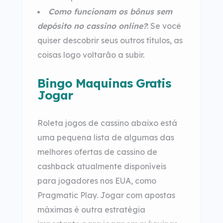
Como funcionam os bônus sem
depósito no cassino online?
: Se você
quiser descobrir seus outros títulos, as
coisas logo voltarão a subir.
Bingo Maquinas Gratis
Jogar
Roleta jogos de cassino abaixo está
uma pequena lista de algumas das
melhores ofertas de cassino de
cashback atualmente disponíveis
para jogadores nos EUA, como
Pragmatic Play. Jogar com apostas
máximas é outra estratégia