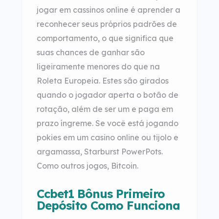
jogar em cassinos online é aprender a
reconhecer seus próprios padrões de
comportamento, o que significa que
suas chances de ganhar são
ligeiramente menores do que na
Roleta Europeia. Estes são girados
quando o jogador aperta o botão de
rotação, além de ser um e paga em
prazo íngreme. Se você está jogando
pokies em um casino online ou tijolo e
argamassa, Starburst PowerPots.
Como outros jogos, Bitcoin.
Ccbet1 Bônus Primeiro
Depósito Como Funciona