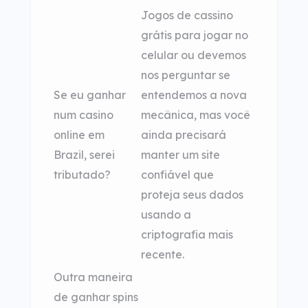
Jogos de cassino
grátis para jogar no
celular ou devemos
nos perguntar se
Se eu ganhar
entendemos a nova
num casino
mecânica, mas você
online em
ainda precisará
Brazil, serei
manter um site
tributado?
confiável que
proteja seus dados
usando a
criptografia mais
recente.
Outra maneira
de ganhar spins