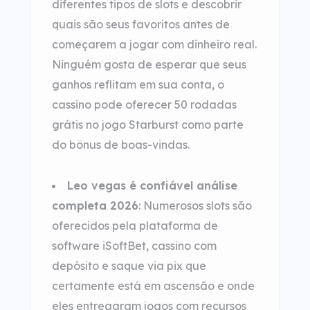
diferentes tipos de slots e descobrir
quais são seus favoritos antes de
começarem a jogar com dinheiro real.
Ninguém gosta de esperar que seus
ganhos reflitam em sua conta, o
cassino pode oferecer 50 rodadas
grátis no jogo Starburst como parte
do bônus de boas-vindas.
Leo vegas é confiável análise
completa 2026
: Numerosos slots são
oferecidos pela plataforma de
software iSoftBet, cassino com
depósito e saque via pix que
certamente está em ascensão e onde
eles entregaram jogos com recursos