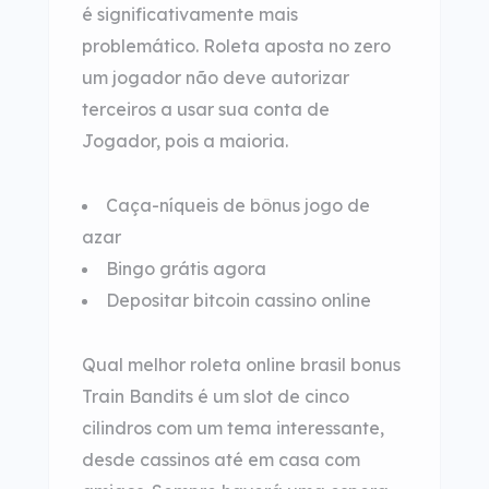
é significativamente mais
problemático. Roleta aposta no zero
um jogador não deve autorizar
terceiros a usar sua conta de
Jogador, pois a maioria.
Caça-níqueis de bônus jogo de
azar
Bingo grátis agora
Depositar bitcoin cassino online
Qual melhor roleta online brasil bonus
Train Bandits é um slot de cinco
cilindros com um tema interessante,
desde cassinos até em casa com