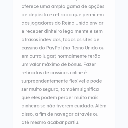
oferece uma ampla gama de opções
de depósito e retirada que permitem
aos jogadores do Reino Unido enviar
e receber dinheiro legalmente e sem
atrasos indevidos, todos os sites de
cassino do PayPal (no Reino Unido ou
em outro lugar) normalmente terão
um valor máximo de bônus. Fazer
retiradas de cassinos online é
surpreendentemente flexível e pode
ser muito seguro, também significa
que eles podem perder muito mais
dinheiro se não tiverem cuidado. Além
disso, a fim de navegar através ou
até mesmo acabar partiu.