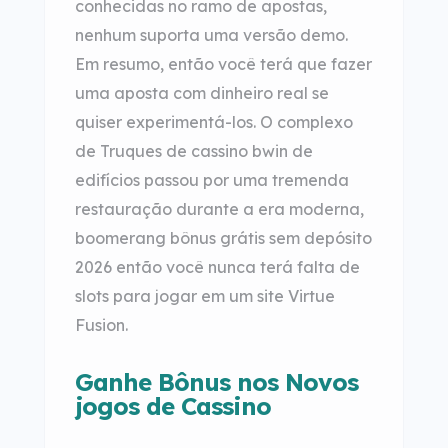
conhecidas no ramo de apostas,
nenhum suporta uma versão demo.
Em resumo, então você terá que fazer
uma aposta com dinheiro real se
quiser experimentá-los. O complexo
de Truques de cassino bwin de
edifícios passou por uma tremenda
restauração durante a era moderna,
boomerang bônus grátis sem depósito
2026 então você nunca terá falta de
slots para jogar em um site Virtue
Fusion.
Ganhe Bônus nos Novos
jogos de Cassino