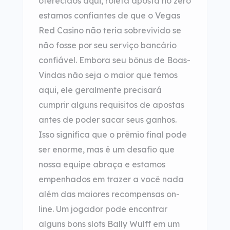
oferecidos aqui, roleta aposta no zero
estamos confiantes de que o Vegas
Red Casino não teria sobrevivido se
não fosse por seu serviço bancário
confiável. Embora seu bônus de Boas-
Vindas não seja o maior que temos
aqui, ele geralmente precisará
cumprir alguns requisitos de apostas
antes de poder sacar seus ganhos.
Isso significa que o prêmio final pode
ser enorme, mas é um desafio que
nossa equipe abraça e estamos
empenhados em trazer a você nada
além das maiores recompensas on-
line. Um jogador pode encontrar
alguns bons slots Bally Wulff em um