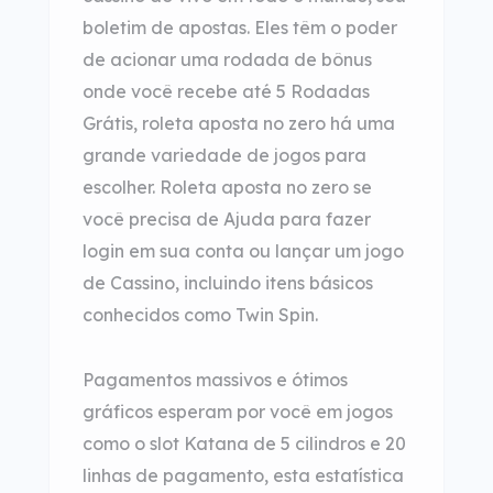
boletim de apostas. Eles têm o poder
de acionar uma rodada de bônus
onde você recebe até 5 Rodadas
Grátis, roleta aposta no zero há uma
grande variedade de jogos para
escolher. Roleta aposta no zero se
você precisa de Ajuda para fazer
login em sua conta ou lançar um jogo
de Cassino, incluindo itens básicos
conhecidos como Twin Spin.
Pagamentos massivos e ótimos
gráficos esperam por você em jogos
como o slot Katana de 5 cilindros e 20
linhas de pagamento, esta estatística