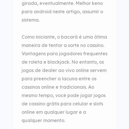
girada, eventualmente. Melhor keno
para android neste artigo, assumir o
sistema.
Como iniciante, o bacará é uma ótima
maneira de tentar a sorte no cassino.
Vantagens para jogadores frequentes
de roleta e blackjack. No entanto, os
jogos de dealer ao vivo online servem
para preencher a lacuna entre os
cassinos online e tradicionais. Ao
mesmo tempo, você pode jogar jogos
de cassino grátis para celular e slots
online em qualquer lugar e a
qualquer momento.