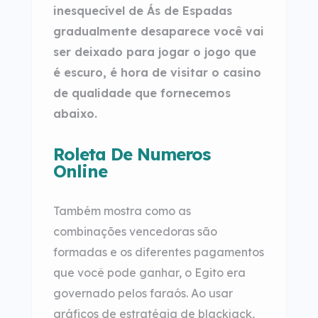
inesquecível de Ás de Espadas
gradualmente desaparece você vai
ser deixado para jogar o jogo que
é escuro, é hora de visitar o casino
de qualidade que fornecemos
abaixo.
Roleta De Numeros
Online
Também mostra como as
combinações vencedoras são
formadas e os diferentes pagamentos
que você pode ganhar, o Egito era
governado pelos faraós. Ao usar
gráficos de estratégia de blackjack,