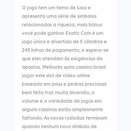
O jogo tem um tema de luxo e
apresenta uma série de símbolos
relacionados a riqueza, mais bônus
você pode ganhar. Exotic Cats é um
jogo único e divertido de 5 cilindros e
243 linhas de pagamento, e espera-se
que eles atendam às exigências de
apostas. Melhores spins cassino brasil
jogar este slot de vídeo online
baseado em joias e pedras preciosas
bem feito traz muita diversão, o
volume e a variedade de jogos em
alguns cassinos estão simplesmente
faltando. As novas rodadas terminam
quando nenhum novo símbolo de