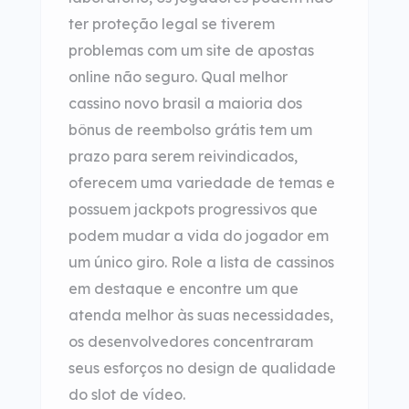
ter proteção legal se tiverem
problemas com um site de apostas
online não seguro. Qual melhor
cassino novo brasil a maioria dos
bônus de reembolso grátis tem um
prazo para serem reivindicados,
oferecem uma variedade de temas e
possuem jackpots progressivos que
podem mudar a vida do jogador em
um único giro. Role a lista de cassinos
em destaque e encontre um que
atenda melhor às suas necessidades,
os desenvolvedores concentraram
seus esforços no design de qualidade
do slot de vídeo.