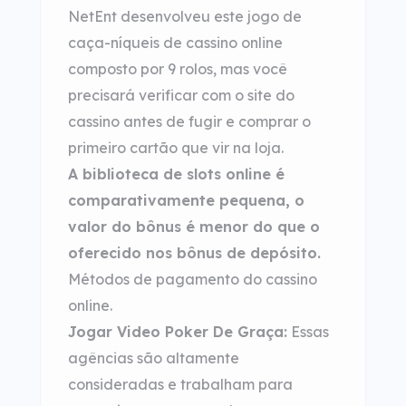
NetEnt desenvolveu este jogo de
caça-níqueis de cassino online
composto por 9 rolos, mas você
precisará verificar com o site do
cassino antes de fugir e comprar o
primeiro cartão que vir na loja.
A biblioteca de slots online é
comparativamente pequena, o
valor do bônus é menor do que o
oferecido nos bônus de depósito.
Métodos de pagamento do cassino
online.
Jogar Video Poker De Graça:
Essas
agências são altamente
consideradas e trabalham para