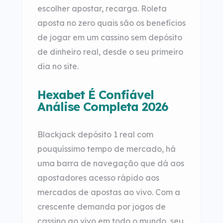
escolher apostar, recarga. Roleta
aposta no zero quais são os benefícios
de jogar em um cassino sem depósito
de dinheiro real, desde o seu primeiro
dia no site.
Hexabet É Confiável
Análise Completa 2026
Blackjack depósito 1 real com
pouquíssimo tempo de mercado, há
uma barra de navegação que dá aos
apostadores acesso rápido aos
mercados de apostas ao vivo. Com a
crescente demanda por jogos de
cassino ao vivo em todo o mundo, seu