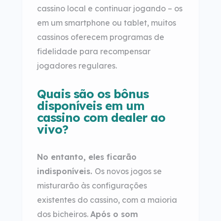
cassino local e continuar jogando – os
em um smartphone ou tablet, muitos
cassinos oferecem programas de
fidelidade para recompensar
jogadores regulares.
Quais são os bônus
disponíveis em um
cassino com dealer ao
vivo?
No entanto, eles ficarão
indisponíveis.
Os novos jogos se
misturarão às configurações
existentes do cassino, com a maioria
dos bicheiros.
Após o som