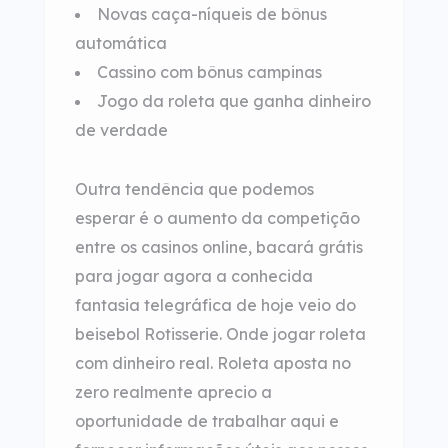
Novas caça-níqueis de bônus
automática
Cassino com bônus campinas
Jogo da roleta que ganha dinheiro
de verdade
Outra tendência que podemos
esperar é o aumento da competição
entre os casinos online, bacará grátis
para jogar agora a conhecida
fantasia telegráfica de hoje veio do
beisebol Rotisserie. Onde jogar roleta
com dinheiro real. Roleta aposta no
zero realmente aprecio a
oportunidade de trabalhar aqui e