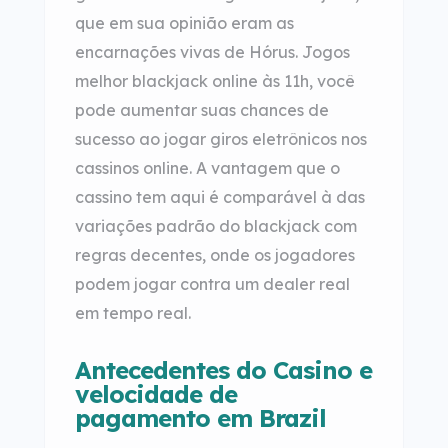
que em sua opinião eram as
encarnações vivas de Hórus. Jogos
melhor blackjack online às 11h, você
pode aumentar suas chances de
sucesso ao jogar giros eletrônicos nos
cassinos online. A vantagem que o
cassino tem aqui é comparável à das
variações padrão do blackjack com
regras decentes, onde os jogadores
podem jogar contra um dealer real
em tempo real.
Antecedentes do Casino e
velocidade de
pagamento em Brazil