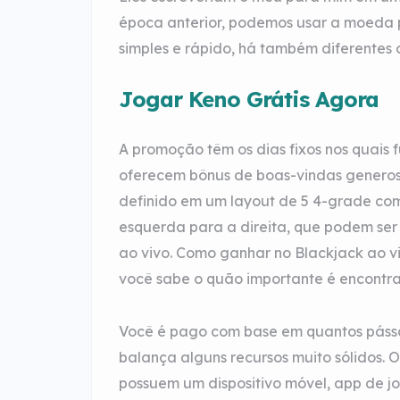
época anterior, podemos usar a moeda p
simples e rápido, há também diferentes o
Jogar Keno Grátis Agora
A promoção têm os dias fixos nos quais f
oferecem bônus de boas-vindas generoso
definido em um layout de 5 4-grade co
esquerda para a direita, que podem ser
ao vivo. Como ganhar no Blackjack ao vi
você sabe o quão importante é encontrar
Você é pago com base em quantos pássar
balança alguns recursos muito sólidos. 
possuem um dispositivo móvel, app de jo