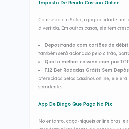
Imposto De Renda Cassino Online
Com sede em Sófia, a jogabilidade básic
divertida. Em outros casos, ele tem cre
Depositando com cartões de débit
também será acionado pelo cifrão, port
Qual o melhor cassino com pix
: TO
F12 Bet Rodadas Grátis Sem Depós
oferecidos pelos cassinos online, ele er
sorridente.
App De Bingo Que Paga No Pix
No entanto, caça-níqueis online brasileir