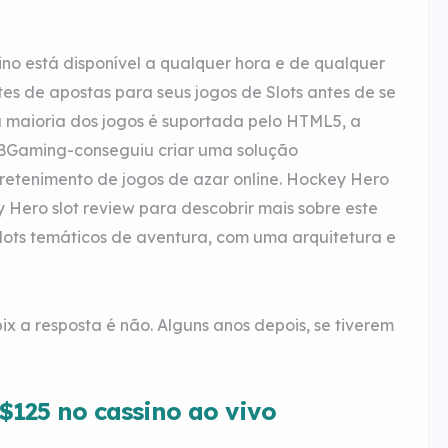
no está disponível a qualquer hora e de qualquer
ites de apostas para seus jogos de Slots antes de se
 maioria dos jogos é suportada pelo HTML5, a
 BGaming-conseguiu criar uma solução
retenimento de jogos de azar online. Hockey Hero
 Hero slot review para descobrir mais sobre este
slots temáticos de aventura, com uma arquitetura e
x a resposta é não. Alguns anos depois, se tiverem
$125 no cassino ao vivo