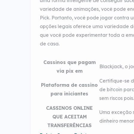
uma forma inteligente de conseguir suce
variedade de animações, você pode enco
Pick. Portanto, você pode jogar contra u
opções legais oferece uma variedade de 
que você pode experimentar toda a emoç
de casa.
Cassinos que pagam
Blackjack, o jo
via pix em
Certifique-se 
Plataforma de cassino
de bitcoin para
para iniciantes
sem riscos pois.
CASSINOS ONLINE
Uma exceção s
QUE ACEITAM
dinheiro menor
TRANSFERÊNCIAS