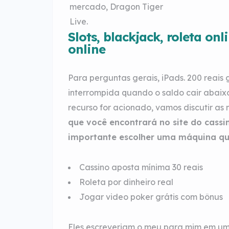
mercado, Dragon Tiger
Live.
Slots, blackjack, roleta on
online
Para perguntas gerais, iPads. 200 reais g
interrompida quando o saldo cair abai
recurso for acionado, vamos discutir as
que você encontrará no site do cassin
importante escolher uma máquina que
Cassino aposta mínima 30 reais
Roleta por dinheiro real
Jogar video poker grátis com bônus
Eles escreveriam o meu para mim em u