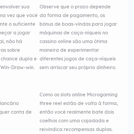
envolver sua
Observe que o prazo depende
uma vez que você
da forma de pagamento, os
ante o suficiente
bônus de boas-vindas para jogar
eçar a jogar
máquinas de caça-níqueis no
al, não há
cassino online são uma ótima
vas sobre
maneira de experimentar
 chance dupla e
diferentes jogos de caça-níqueis
 Win-Draw-win.
sem arriscar seu próprio dinheiro.
Como os slots online Microgaming
Bancário
three reel estão de volta à forma,
quer conta de
então você realmente bate dois
coelhos com uma cajadada e
reivindica recompensas duplas.