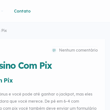
Contato
 Pix
Nenhum comentário
sino Com Pix
m Pix
ônus e você pode até ganhar o jackpot, mas eles
dora que você merece. De pé em 6-4 com
ino com pix você também deve enviar um formulário