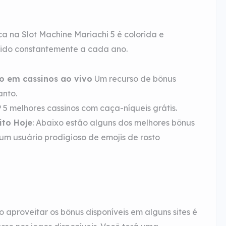
a na Slot Machine Mariachi 5 é colorida e
scido constantemente a cada ano.
o em cassinos ao vivo
Um recurso de bônus
anto.
P 5 melhores cassinos com caça-níqueis grátis.
ito Hoje
: Abaixo estão alguns dos melhores bônus
a um usuário prodigioso de emojis de rosto
o aproveitar os bônus disponíveis em alguns sites é