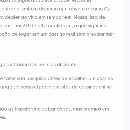
sso nos jogos disponíveis. Você terá uma
ntrar o símbolo disperso que ativa o recurso Oz
m dealer ao vivo em tempo real. Nossa lista de
cassinos 3D de alta qualidade, o que significa
ão de jogar em um cassino real sem precisar sair
go de Casino Online mais aliciante.
de fazer sua pesquisa antes de escolher um cassino
 jogar, é possível jogar em sites de cassinos online
ão as transferências bancárias, mas prêmios em
es.