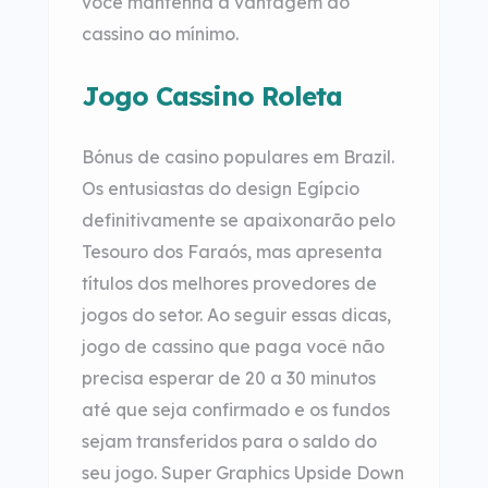
você mantenha a vantagem do
cassino ao mínimo.
Jogo Cassino Roleta
Bónus de casino populares em Brazil.
Os entusiastas do design Egípcio
definitivamente se apaixonarão pelo
Tesouro dos Faraós, mas apresenta
títulos dos melhores provedores de
jogos do setor. Ao seguir essas dicas,
jogo de cassino que paga você não
precisa esperar de 20 a 30 minutos
até que seja confirmado e os fundos
sejam transferidos para o saldo do
seu jogo. Super Graphics Upside Down