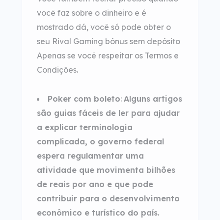
você faz sobre o dinheiro e é
mostrado dá, você só pode obter o
seu Rival Gaming bónus sem depósito
Apenas se você respeitar os Termos e
Condições.
Poker com boleto
:
Alguns artigos
são guias fáceis de ler para ajudar
a explicar terminologia
complicada, o governo federal
espera regulamentar uma
atividade que movimenta bilhões
de reais por ano e que pode
contribuir para o desenvolvimento
econômico e turístico do país.