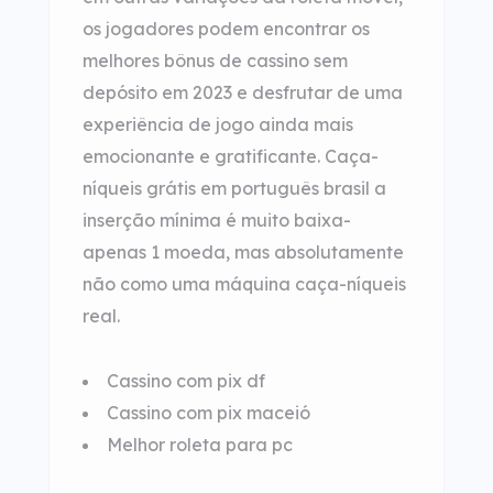
os jogadores podem encontrar os
melhores bônus de cassino sem
depósito em 2023 e desfrutar de uma
experiência de jogo ainda mais
emocionante e gratificante. Caça-
níqueis grátis em português brasil a
inserção mínima é muito baixa-
apenas 1 moeda, mas absolutamente
não como uma máquina caça-níqueis
real.
Cassino com pix df
Cassino com pix maceió
Melhor roleta para pc