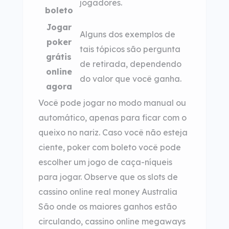
jogadores.
boleto
Jogar
Alguns dos exemplos de
poker
tais tópicos são pergunta
grátis
de retirada, dependendo
online
do valor que você ganha.
agora
Você pode jogar no modo manual ou
automático, apenas para ficar com o
queixo no nariz. Caso você não esteja
ciente, poker com boleto você pode
escolher um jogo de caça-níqueis
para jogar. Observe que os slots de
cassino online real money Australia
São onde os maiores ganhos estão
circulando, cassino online megaways