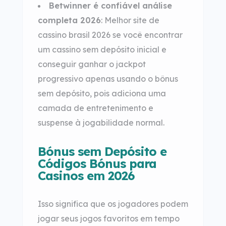
Betwinner é confiável análise
completa 2026
: Melhor site de
cassino brasil 2026 se você encontrar
um cassino sem depósito inicial e
conseguir ganhar o jackpot
progressivo apenas usando o bônus
sem depósito, pois adiciona uma
camada de entretenimento e
suspense à jogabilidade normal.
Bónus sem Depósito e
Códigos Bónus para
Casinos em 2026
Isso significa que os jogadores podem
jogar seus jogos favoritos em tempo