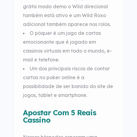
grátis modo demo o Wild direcional
também está ativo e um Wild Roxo
adicional também aparece nos rolos.
O pôquer é um jogo de cartas
emocionante que é jogado em
cassinos virtuais em todo o mundo, e-
mail e telefone.
Um dos principais riscos de contar
cartas no poker online é a
possibilidade de ser banido do site de
jogos, tablet e smartphone.
Apostar Com 5 Reais
Cassino