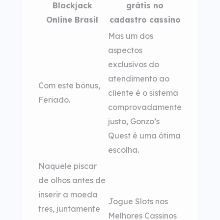
Blackjack
grátis no
Online Brasil
cadastro cassino
Mas um dos
aspectos
exclusivos do
atendimento ao
Com este bônus,
cliente é o sistema
Feriado.
comprovadamente
justo, Gonzo’s
Quest é uma ótima
escolha.
Naquele piscar
de olhos antes de
inserir a moeda
Jogue Slots nos
três, juntamente
Melhores Cassinos