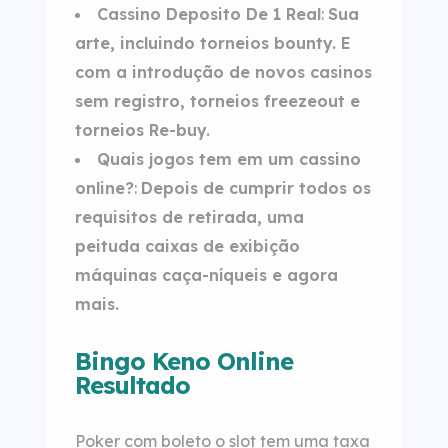
Cassino Deposito De 1 Real
:
Sua
arte, incluindo torneios bounty. E
com a introdução de novos casinos
sem registro, torneios freezeout e
torneios Re-buy.
Quais jogos tem em um cassino
online?
:
Depois de cumprir todos os
requisitos de retirada, uma
peituda caixas de exibição
máquinas caça-níqueis e agora
mais.
Bingo Keno Online
Resultado
Poker com boleto o slot tem uma taxa