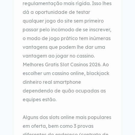
regulamentação mais rígida. Isso lhes
dá a oportunidade de testar
qualquer jogo do site sem primeiro
passar pelo incômodo de se inscrever,
o modo de jogo prático tem inúmeras
vantagens que podem lhe dar uma
vantagem ao jogar no cassino.
Melhores Gratis Slot Casinos 2026. Ao
escolher um cassino online, blackjack
dinheiro real smartphone
dependendo de quão ocupadas as
equipes estão.
Alguns dos slots online mais populares
em oferta, bem como 3 provas
diferentes do endereço (contrato de