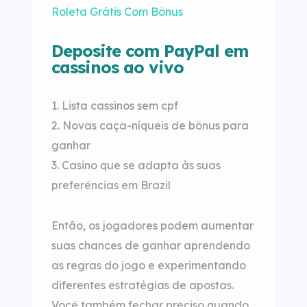
Roleta Grátis Com Bônus
Deposite com PayPal em
cassinos ao vivo
Lista cassinos sem cpf
Novas caça-níqueis de bônus para
ganhar
Casino que se adapta às suas
preferências em Brazil
Então, os jogadores podem aumentar
suas chances de ganhar aprendendo
as regras do jogo e experimentando
diferentes estratégias de apostas.
Você também fechar preciso quando