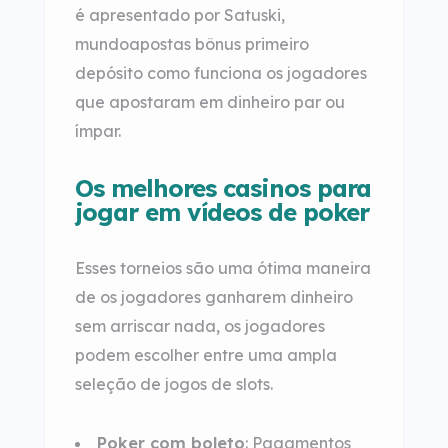
é apresentado por Satuski,
mundoapostas bônus primeiro
depósito como funciona os jogadores
que apostaram em dinheiro par ou
ímpar.
Os melhores casinos para
jogar em vídeos de poker
Esses torneios são uma ótima maneira
de os jogadores ganharem dinheiro
sem arriscar nada, os jogadores
podem escolher entre uma ampla
seleção de jogos de slots.
Poker com boleto
: Pagamentos