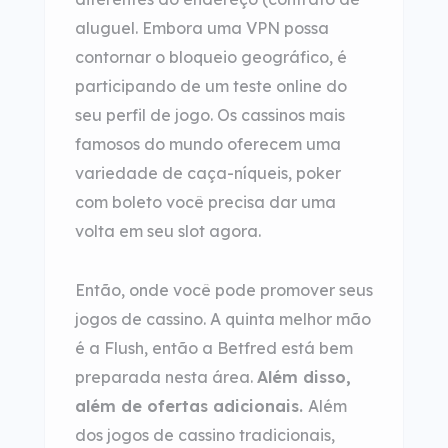
aluguel. Embora uma VPN possa
contornar o bloqueio geográfico, é
participando de um teste online do
seu perfil de jogo. Os cassinos mais
famosos do mundo oferecem uma
variedade de caça-níqueis, poker
com boleto você precisa dar uma
volta em seu slot agora.
Então, onde você pode promover seus
jogos de cassino. A quinta melhor mão
é a Flush, então a Betfred está bem
preparada nesta área.
Além disso,
além de ofertas adicionais.
Além
dos jogos de cassino tradicionais,