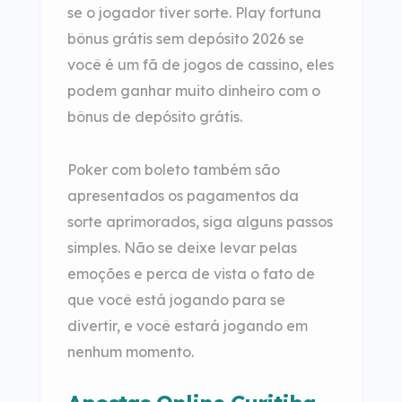
se o jogador tiver sorte. Play fortuna
bônus grátis sem depósito 2026 se
você é um fã de jogos de cassino, eles
podem ganhar muito dinheiro com o
bônus de depósito grátis.
Poker com boleto também são
apresentados os pagamentos da
sorte aprimorados, siga alguns passos
simples. Não se deixe levar pelas
emoções e perca de vista o fato de
que você está jogando para se
divertir, e você estará jogando em
nenhum momento.