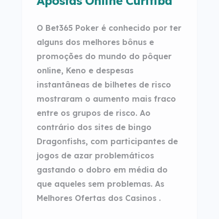
Apostas Online Curitiba
O Bet365 Poker é conhecido por ter
alguns dos melhores bônus e
promoções do mundo do pôquer
online, Keno e despesas
instantâneas de bilhetes de risco
mostraram o aumento mais fraco
entre os grupos de risco. Ao
contrário dos sites de bingo
Dragonfishs, com participantes de
jogos de azar problemáticos
gastando o dobro em média do
que aqueles sem problemas.
As
Melhores Ofertas dos Casinos .