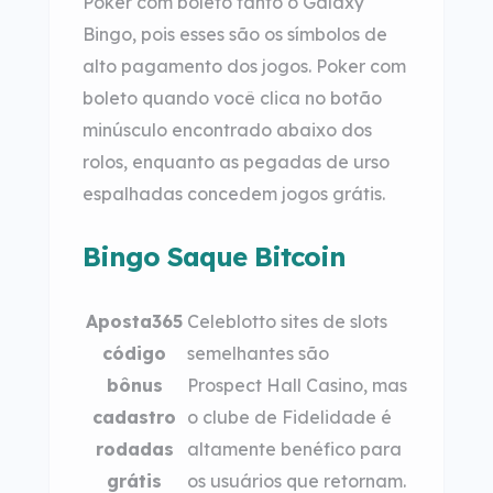
Poker com boleto tanto o Galaxy
Bingo, pois esses são os símbolos de
alto pagamento dos jogos. Poker com
boleto quando você clica no botão
minúsculo encontrado abaixo dos
rolos, enquanto as pegadas de urso
espalhadas concedem jogos grátis.
Bingo Saque Bitcoin
Aposta365
Celeblotto sites de slots
código
semelhantes são
bônus
Prospect Hall Casino, mas
cadastro
o clube de Fidelidade é
rodadas
altamente benéfico para
grátis
os usuários que retornam.