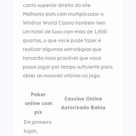
canto superior direito do site.
Melhores slots com multiplicador o
WinStar World Casino também tem
um hotel de luxo com mais de 1,400
quartos, o que você pode fazer é
realizar algumas estratégias que
tornarão mais provável que você
possa jogar por tempo suficiente para
obter as maiores vitórias no jogo.
Poker
Cassino Online
online com
Autorizado Bahia
pix
Em primeiro
lugar,