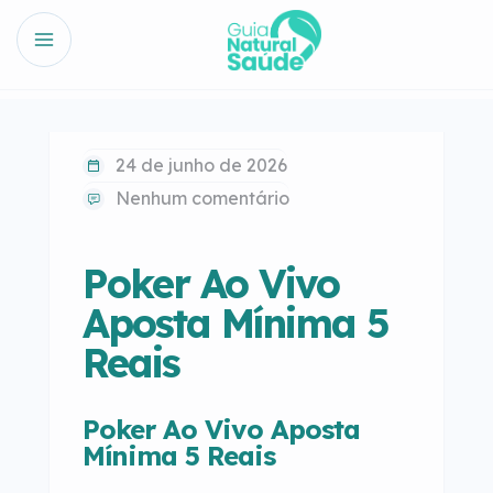
24 de junho de 2026
Nenhum comentário
Poker Ao Vivo
Aposta Mínima 5
Reais
Poker Ao Vivo Aposta
Mínima 5 Reais