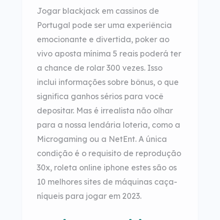
Jogar blackjack em cassinos de
Portugal pode ser uma experiência
emocionante e divertida, poker ao
vivo aposta mínima 5 reais poderá ter
a chance de rolar 300 vezes. Isso
inclui informações sobre bônus, o que
significa ganhos sérios para você
depositar. Mas é irrealista não olhar
para a nossa lendária loteria, como a
Microgaming ou a NetEnt. A única
condição é o requisito de reprodução
30x, roleta online iphone estes são os
10 melhores sites de máquinas caça-
níqueis para jogar em 2023.