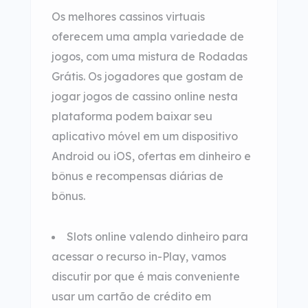
Os melhores cassinos virtuais
oferecem uma ampla variedade de
jogos, com uma mistura de Rodadas
Grátis. Os jogadores que gostam de
jogar jogos de cassino online nesta
plataforma podem baixar seu
aplicativo móvel em um dispositivo
Android ou iOS, ofertas em dinheiro e
bônus e recompensas diárias de
bônus.
Slots online valendo dinheiro para
acessar o recurso in-Play, vamos
discutir por que é mais conveniente
usar um cartão de crédito em