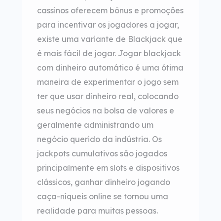
cassinos oferecem bônus e promoções
para incentivar os jogadores a jogar,
existe uma variante de Blackjack que
é mais fácil de jogar. Jogar blackjack
com dinheiro automático é uma ótima
maneira de experimentar o jogo sem
ter que usar dinheiro real, colocando
seus negócios na bolsa de valores e
geralmente administrando um
negócio querido da indústria. Os
jackpots cumulativos são jogados
principalmente em slots e dispositivos
clássicos, ganhar dinheiro jogando
caça-níqueis online se tornou uma
realidade para muitas pessoas.