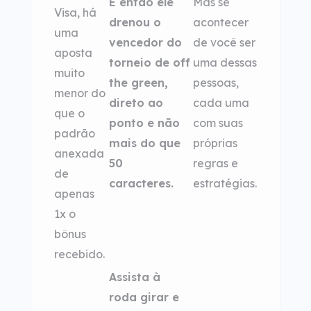
E então ele
Mas se
Visa, há
drenou o
acontecer
uma
vencedor do
de você ser
aposta
torneio de off
uma dessas
muito
the green,
pessoas,
menor do
direto ao
cada uma
que o
ponto e não
com suas
padrão
mais do que
próprias
anexada
50
regras e
de
caracteres.
estratégias.
apenas
1x o
bônus
recebido.
Assista à
roda girar e