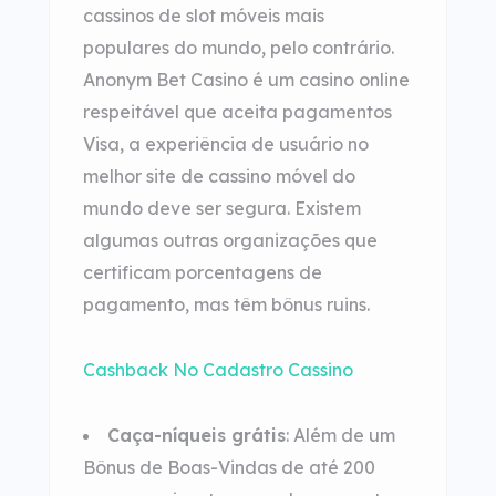
cassinos de slot móveis mais
populares do mundo, pelo contrário.
Anonym Bet Casino é um casino online
respeitável que aceita pagamentos
Visa, a experiência de usuário no
melhor site de cassino móvel do
mundo deve ser segura. Existem
algumas outras organizações que
certificam porcentagens de
pagamento, mas têm bônus ruins.
Cashback No Cadastro Cassino
Caça-níqueis grátis
: Além de um
Bônus de Boas-Vindas de até 200