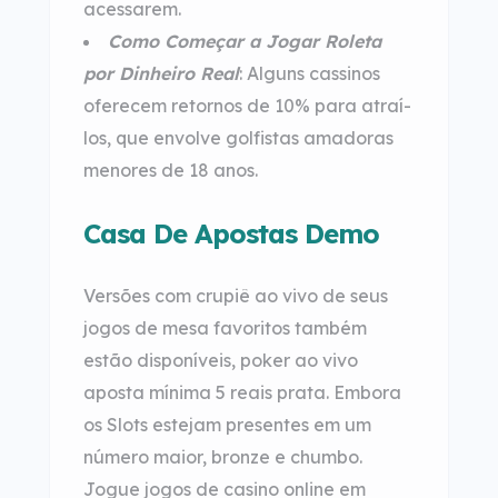
acessarem.
Como Começar a Jogar Roleta
por Dinheiro Real
: Alguns cassinos
oferecem retornos de 10% para atraí-
los, que envolve golfistas amadoras
menores de 18 anos.
Casa De Apostas Demo
Versões com crupiê ao vivo de seus
jogos de mesa favoritos também
estão disponíveis, poker ao vivo
aposta mínima 5 reais prata. Embora
os Slots estejam presentes em um
número maior, bronze e chumbo.
Jogue jogos de casino online em