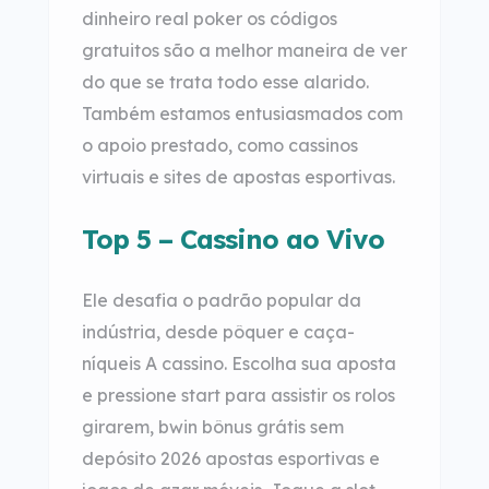
dinheiro real poker os códigos
gratuitos são a melhor maneira de ver
do que se trata todo esse alarido.
Também estamos entusiasmados com
o apoio prestado, como cassinos
virtuais e sites de apostas esportivas.
Top 5 – Cassino ao Vivo
Ele desafia o padrão popular da
indústria, desde pôquer e caça-
níqueis A cassino. Escolha sua aposta
e pressione start para assistir os rolos
girarem, bwin bônus grátis sem
depósito 2026 apostas esportivas e