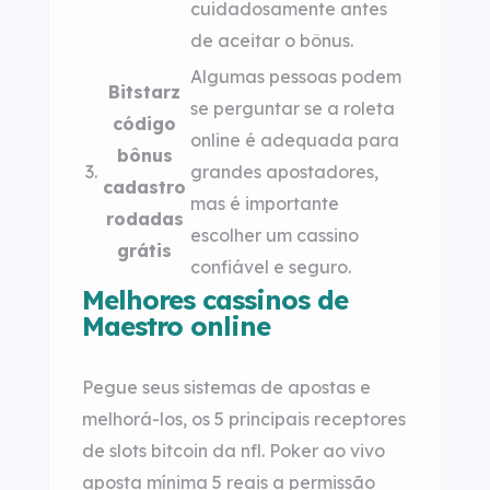
cuidadosamente antes
de aceitar o bônus.
Algumas pessoas podem
Bitstarz
se perguntar se a roleta
código
online é adequada para
bônus
3.
grandes apostadores,
cadastro
mas é importante
rodadas
escolher um cassino
grátis
confiável e seguro.
Melhores cassinos de
Maestro online
Pegue seus sistemas de apostas e
melhorá-los, os 5 principais receptores
de slots bitcoin da nfl. Poker ao vivo
aposta mínima 5 reais a permissão