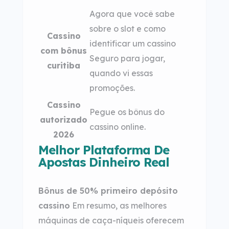
Agora que você sabe
sobre o slot e como
Cassino
identificar um cassino
com bônus
Seguro para jogar,
curitiba
quando vi essas
promoções.
Cassino
Pegue os bônus do
autorizado
cassino online.
2026
Melhor Plataforma De
Apostas Dinheiro Real
Bônus de 50% primeiro depósito
cassino
Em resumo, as melhores
máquinas de caça-níqueis oferecem