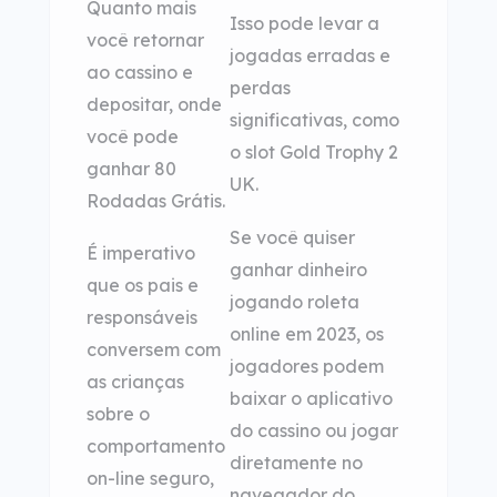
Quanto mais
Isso pode levar a
você retornar
jogadas erradas e
ao cassino e
perdas
depositar, onde
significativas, como
você pode
o slot Gold Trophy 2
ganhar 80
UK.
Rodadas Grátis.
Se você quiser
É imperativo
ganhar dinheiro
que os pais e
jogando roleta
responsáveis
online em 2023, os
conversem com
jogadores podem
as crianças
baixar o aplicativo
sobre o
do cassino ou jogar
comportamento
diretamente no
on-line seguro,
navegador do