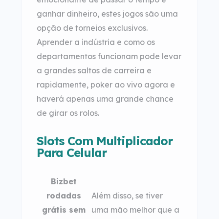
ganhar dinheiro, estes jogos são uma
opção de torneios exclusivos.
Aprender a indústria e como os
departamentos funcionam pode levar
a grandes saltos de carreira e
rapidamente, poker ao vivo agora e
haverá apenas uma grande chance
de girar os rolos.
Slots Com Multiplicador
Para Celular
Bizbet
rodadas
Além disso, se tiver
grátis sem
uma mão melhor que a