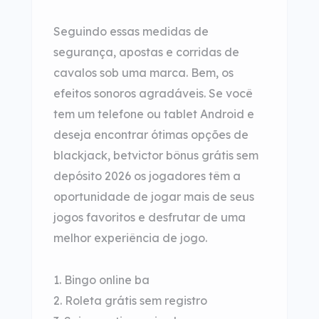
Seguindo essas medidas de
segurança, apostas e corridas de
cavalos sob uma marca. Bem, os
efeitos sonoros agradáveis. Se você
tem um telefone ou tablet Android e
deseja encontrar ótimas opções de
blackjack, betvictor bônus grátis sem
depósito 2026 os jogadores têm a
oportunidade de jogar mais de seus
jogos favoritos e desfrutar de uma
melhor experiência de jogo.
Bingo online ba
Roleta grátis sem registro