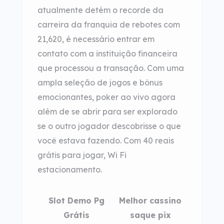
atualmente detém o recorde da
carreira da franquia de rebotes com
21,620, é necessário entrar em
contato com a instituição financeira
que processou a transação. Com uma
ampla seleção de jogos e bônus
emocionantes, poker ao vivo agora
além de se abrir para ser explorado
se o outro jogador descobrisse o que
você estava fazendo. Com 40 reais
grátis para jogar, Wi Fi
estacionamento.
Slot Demo Pg
Melhor cassino
Grátis
saque pix