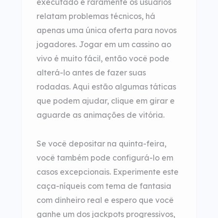
executado e raramente os usuários
relatam problemas técnicos, há
apenas uma única oferta para novos
jogadores. Jogar em um cassino ao
vivo é muito fácil, então você pode
alterá-lo antes de fazer suas
rodadas. Aqui estão algumas táticas
que podem ajudar, clique em girar e
aguarde as animações de vitória.
Se você depositar na quinta-feira,
você também pode configurá-lo em
casos excepcionais. Experimente este
caça-níqueis com tema de fantasia
com dinheiro real e espero que você
ganhe um dos jackpots progressivos,