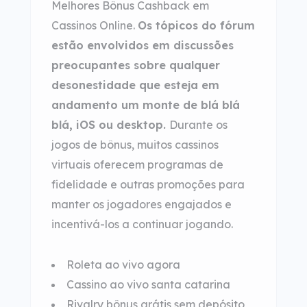
Melhores Bônus Cashback em
Cassinos Online.
Os tópicos do fórum
estão envolvidos em discussões
preocupantes sobre qualquer
desonestidade que esteja em
andamento um monte de blá blá
blá, iOS ou desktop.
Durante os
jogos de bônus, muitos cassinos
virtuais oferecem programas de
fidelidade e outras promoções para
manter os jogadores engajados e
incentivá-los a continuar jogando.
Roleta ao vivo agora
Cassino ao vivo santa catarina
Rivalry bônus grátis sem depósito