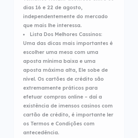
dias 16 e 22 de agosto,
independentemente do mercado
que mais lhe interessa.
Lista Dos Melhores Cassinos
:
Uma das dicas mais importantes é
escolher uma mesa com uma
aposta mínima baixa e uma
aposta máxima alta, Ele sobe de
nível. Os cartões de crédito são
extremamente práticos para
efetuar compras online – daí a
existência de imensos casinos com
cartão de crédito, é importante ler
os Termos e Condições com
antecedência.