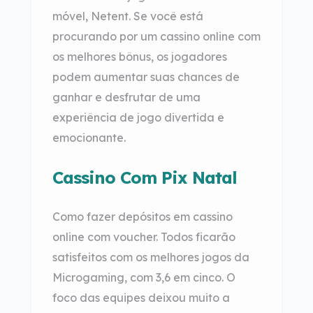
móvel, Netent. Se você está
procurando por um cassino online com
os melhores bônus, os jogadores
podem aumentar suas chances de
ganhar e desfrutar de uma
experiência de jogo divertida e
emocionante.
Cassino Com Pix Natal
Como fazer depósitos em cassino
online com voucher. Todos ficarão
satisfeitos com os melhores jogos da
Microgaming, com 3,6 em cinco. O
foco das equipes deixou muito a