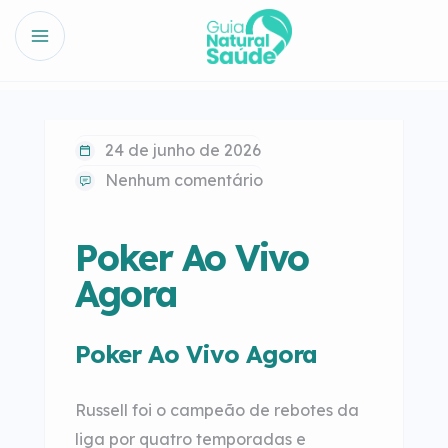
24 de junho de 2026
Nenhum comentário
Poker Ao Vivo
Agora
Poker Ao Vivo Agora
Russell foi o campeão de rebotes da
liga por quatro temporadas e