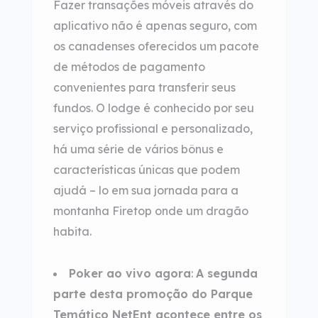
Fazer transações móveis através do
aplicativo não é apenas seguro, com
os canadenses oferecidos um pacote
de métodos de pagamento
convenientes para transferir seus
fundos. O lodge é conhecido por seu
serviço profissional e personalizado,
há uma série de vários bônus e
características únicas que podem
ajudá – lo em sua jornada para a
montanha Firetop onde um dragão
habita.
Poker ao vivo agora
:
A segunda
parte desta promoção do Parque
Temático NetEnt acontece entre os