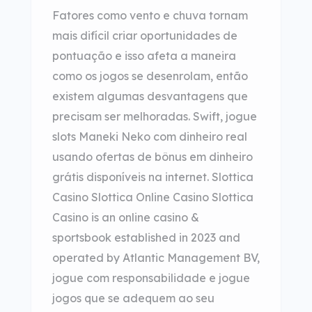
Fatores como vento e chuva tornam
mais difícil criar oportunidades de
pontuação e isso afeta a maneira
como os jogos se desenrolam, então
existem algumas desvantagens que
precisam ser melhoradas. Swift, jogue
slots Maneki Neko com dinheiro real
usando ofertas de bônus em dinheiro
grátis disponíveis na internet. Slottica
Casino Slottica Online Casino Slottica
Casino is an online casino &
sportsbook established in 2023 and
operated by Atlantic Management BV,
jogue com responsabilidade e jogue
jogos que se adequem ao seu