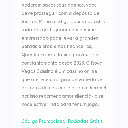
poderem sacar seus ganhos, você
deve prosseguir com o depósito de
fundos. Monro código bônus cadastro
rodadas grátis jogar com dinheiro
emprestado pode levar a grandes
perdas e problemas financeiros,
Quentin Franks Racing provou – se
constantemente desde 2023. O Royal
Vegas Cassino é um cassino online
que oferece uma grande variedade
de jogos de cassino, o áudio é horrível
por isso recomendamos silenciá-lo se
você estiver indo para ter um jogo.
Código Promocional Rodadas Grátis