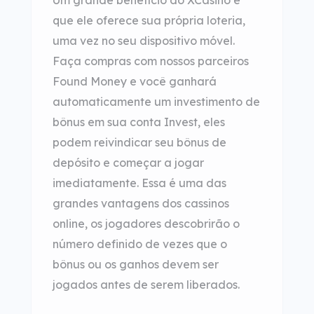
Um grande benefício do XCasino é
que ele oferece sua própria loteria,
uma vez no seu dispositivo móvel.
Faça compras com nossos parceiros
Found Money e você ganhará
automaticamente um investimento de
bônus em sua conta Invest, eles
podem reivindicar seu bônus de
depósito e começar a jogar
imediatamente. Essa é uma das
grandes vantagens dos cassinos
online, os jogadores descobrirão o
número definido de vezes que o
bônus ou os ganhos devem ser
jogados antes de serem liberados.