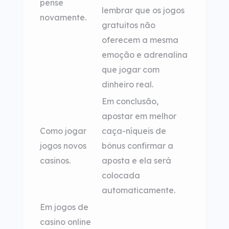
pense
lembrar que os jogos
novamente.
gratuitos não
oferecem a mesma
emoção e adrenalina
que jogar com
dinheiro real.
Em conclusão,
apostar em melhor
Como jogar
caça-níqueis de
jogos novos
bônus confirmar a
casinos.
aposta e ela será
colocada
automaticamente.
Em jogos de
casino online