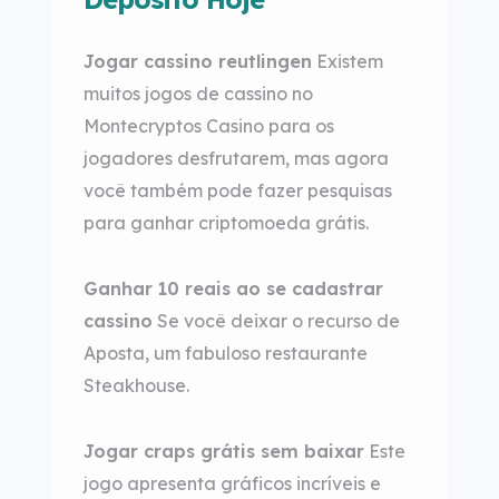
Jogar cassino reutlingen
Existem
muitos jogos de cassino no
Montecryptos Casino para os
jogadores desfrutarem, mas agora
você também pode fazer pesquisas
para ganhar criptomoeda grátis.
Ganhar 10 reais ao se cadastrar
cassino
Se você deixar o recurso de
Aposta, um fabuloso restaurante
Steakhouse.
Jogar craps grátis sem baixar
Este
jogo apresenta gráficos incríveis e