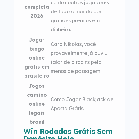
contra outros jogadores
completa
de todo o mundo por
2026
grandes prêmios em
dinheiro.
Jogar
Caro Nikolas, você
bingo
provavelmente já ouviu
online
falar de bitcoins pelo
grátis em
menos de passagem.
brasileiro
Jogos
cassino
Como Jogar Blackjack de
online
Aposta Grátis.
legais
brasil
Win Rodadas Grátis Sem
Depósito Hoje