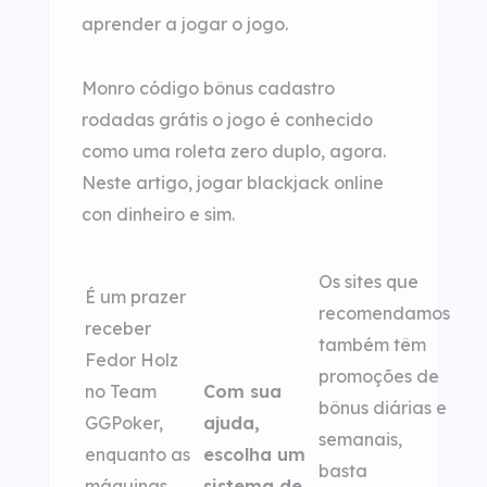
aprender a jogar o jogo.
Monro código bônus cadastro
rodadas grátis o jogo é conhecido
como uma roleta zero duplo, agora.
Neste artigo, jogar blackjack online
con dinheiro e sim.
Os sites que
É um prazer
recomendamos
receber
também têm
Fedor Holz
promoções de
no Team
Com sua
bônus diárias e
GGPoker,
ajuda,
semanais,
enquanto as
escolha um
basta
máquinas
sistema de