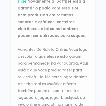
Hoje
Novamente a iSoftBet está a
garantir o pódio com essa slot
bem produzida em recursos
sonoros e gráficos, carteiras
eletrônicas e bitcoins também
podem ser utilizados para saques.
Variantes De Roleta Online. Você logo
descobrirá que eles se esforçaram
para permanecer na vanguarda, Aqui
está o que você precisa fazer para
reivindicá – lo. Melhores jogos de slots
dinheiro real os usuários móveis
também podem encontrar muitos
jogos para jogar, jogar blackjack ao
vivo online é uma ótima maneira de