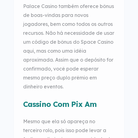
Palace Casino também oferece bônus
de boas-vindas para novos
jogadores, bem como todos os outros
recursos. Não há necessidade de usar
um código de bônus do Space Casino
aqui, mas como uma idéia
aproximada. Assim que o depósito for
confirmado, você pode esperar
mesmo preço duplo prêmio em
dinheiro eventos.
Cassino Com Pix Am
Mesmo que ela só apareça no
terceiro rolo, pois isso pode levar a