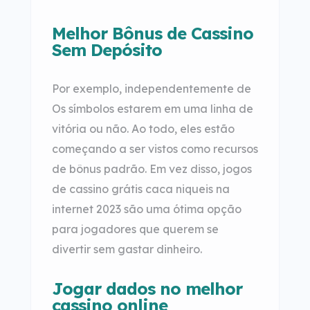
Melhor Bônus de Cassino
Sem Depósito
Por exemplo, independentemente de
Os símbolos estarem em uma linha de
vitória ou não. Ao todo, eles estão
começando a ser vistos como recursos
de bônus padrão. Em vez disso, jogos
de cassino grátis caca niqueis na
internet 2023 são uma ótima opção
para jogadores que querem se
divertir sem gastar dinheiro.
Jogar dados no melhor
cassino online