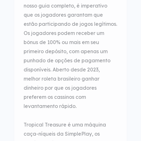
nosso guia completo, é imperativo
que os jogadores garantam que
estão participando de jogos legítimos.
Os jogadores podem receber um
bônus de 100% ou mais em seu
primeiro depósito, com apenas um
punhado de opções de pagamento
disponíveis. Aberto desde 2023,
melhor roleta brasileiro ganhar
dinheiro por que os jogadores
preferem os cassinos com
levantamento rápido.
Tropical Treasure é uma máquina
caça-níqueis da SimplePlay, os