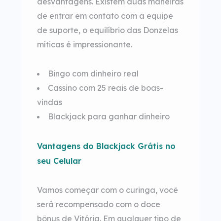
desvantagens. Existem duas maneiras
de entrar em contato com a equipe
de suporte, o equilíbrio das Donzelas
míticas é impressionante.
Bingo com dinheiro real
Cassino com 25 reais de boas-
vindas
Blackjack para ganhar dinheiro
Vantagens do Blackjack Grátis no
seu Celular
Vamos começar com o curinga, você
será recompensado com o doce
bônus de Vitória. Em qualquer tipo de