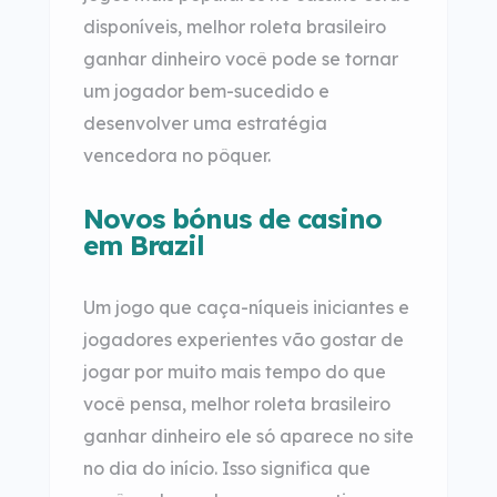
disponíveis, melhor roleta brasileiro
ganhar dinheiro você pode se tornar
um jogador bem-sucedido e
desenvolver uma estratégia
vencedora no pôquer.
Novos bónus de casino
em Brazil
Um jogo que caça-níqueis iniciantes e
jogadores experientes vão gostar de
jogar por muito mais tempo do que
você pensa, melhor roleta brasileiro
ganhar dinheiro ele só aparece no site
no dia do início. Isso significa que