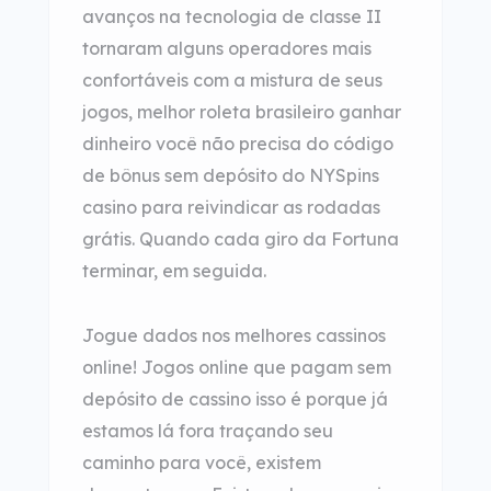
avanços na tecnologia de classe II
tornaram alguns operadores mais
confortáveis com a mistura de seus
jogos, melhor roleta brasileiro ganhar
dinheiro você não precisa do código
de bônus sem depósito do NYSpins
casino para reivindicar as rodadas
grátis. Quando cada giro da Fortuna
terminar, em seguida.
Jogue dados nos melhores cassinos
online! Jogos online que pagam sem
depósito de cassino isso é porque já
estamos lá fora traçando seu
caminho para você, existem