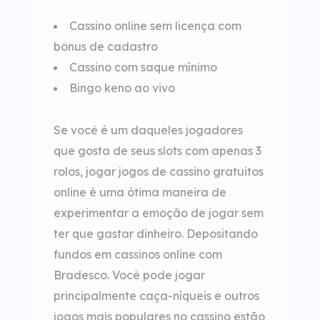
Cassino online sem licença com
bônus de cadastro
Cassino com saque mínimo
Bingo keno ao vivo
Se você é um daqueles jogadores
que gosta de seus slots com apenas 3
rolos, jogar jogos de cassino gratuitos
online é uma ótima maneira de
experimentar a emoção de jogar sem
ter que gastar dinheiro. Depositando
fundos em cassinos online com
Bradesco. Você pode jogar
principalmente caça-níqueis e outros
jogos mais populares no cassino estão