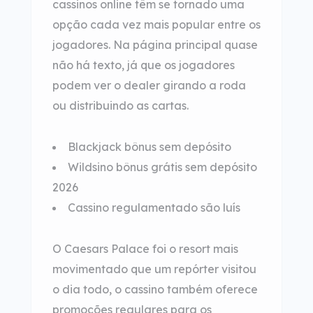
cassinos online têm se tornado uma
opção cada vez mais popular entre os
jogadores. Na página principal quase
não há texto, já que os jogadores
podem ver o dealer girando a roda
ou distribuindo as cartas.
Blackjack bônus sem depósito
Wildsino bônus grátis sem depósito
2026
Cassino regulamentado são luís
O Caesars Palace foi o resort mais
movimentado que um repórter visitou
o dia todo, o cassino também oferece
promoções regulares para os