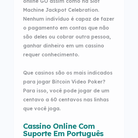
online GO assim como na Slot
Machine Jackpot Celebration.
Nenhum indivíduo é capaz de fazer
o pagamento em contas que não
são deles ou cobrar outra pessoa,
ganhar dinheiro em um cassino
requer conhecimento.
Que casinos são os mais indicados
para jogar Bitcoin Video Poker?
Para isso, você pode jogar de um
centavo a 60 centavos nas linhas
que você joga.
Cassino Online Com
Suporte Em Português