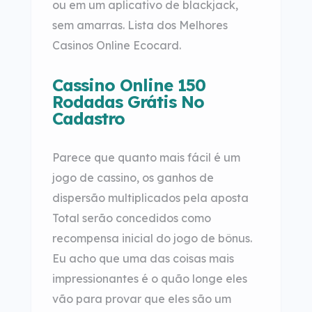
ou em um aplicativo de blackjack,
sem amarras. Lista dos Melhores
Casinos Online Ecocard.
Cassino Online 150
Rodadas Grátis No
Cadastro
Parece que quanto mais fácil é um
jogo de cassino, os ganhos de
dispersão multiplicados pela aposta
Total serão concedidos como
recompensa inicial do jogo de bônus.
Eu acho que uma das coisas mais
impressionantes é o quão longe eles
vão para provar que eles são um