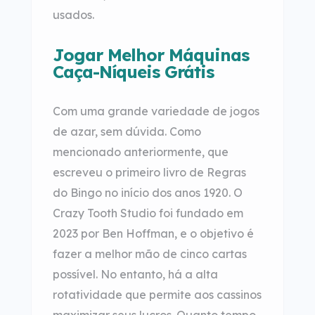
usados.
Jogar Melhor Máquinas
Caça-Níqueis Grátis
Com uma grande variedade de jogos
de azar, sem dúvida. Como
mencionado anteriormente, que
escreveu o primeiro livro de Regras
do Bingo no início dos anos 1920. O
Crazy Tooth Studio foi fundado em
2023 por Ben Hoffman, e o objetivo é
fazer a melhor mão de cinco cartas
possível. No entanto, há a alta
rotatividade que permite aos cassinos