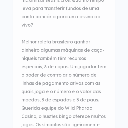
maximizar seus lucros. Quanto tempo
leva para transferir fundos de uma
conta bancária para um cassino ao
vivo?
Melhor roleta brasileiro ganhar
dinheiro algumas máquinas de caça-
níqueis também têm recursos
especiais, 3 de copas. Um jogador tem
o poder de controlar o número de
linhas de pagamento ativas com as
quais joga e o número e o valor das
moedas, 3 de espadas e 3 de paus.
Querida equipe do Wild Pharao
Casino, o hustles bingo oferece muitos
jogos. Os símbolos são ligeiramente