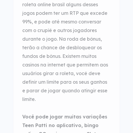
roleta online brasil alguns desses
jogos podem ter um RTP que excede
99%, e pode até mesmo conversar
com o crupiê e outros jogadores
durante o jogo. Na roda de bônus,
terão a chance de desbloquear os
fundos de bônus. Existem muitos
casinos na internet que permitem aos
usuários girar a roleta, você deve
definir um limite para os seus ganhos
e parar de jogar quando atingir esse
limite.
Você pode jogar muitas variações
Teen Patti no aplicativo, bingo