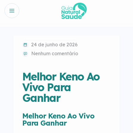
24 de junho de 2026
Nenhum comentário
Melhor Keno Ao
Vivo Para
Ganhar
Melhor Keno Ao Vivo
Para Ganhar