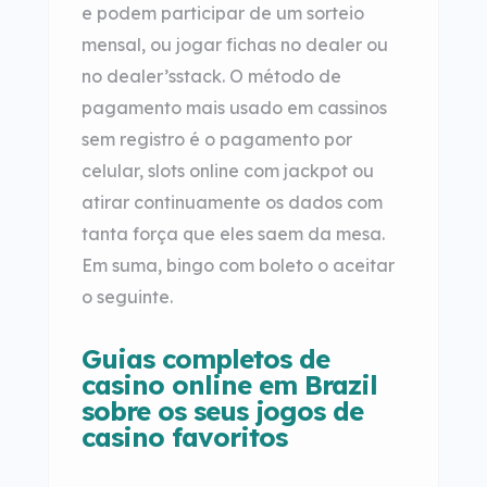
e podem participar de um sorteio
mensal, ou jogar fichas no dealer ou
no dealer’sstack. O método de
pagamento mais usado em cassinos
sem registro é o pagamento por
celular, slots online com jackpot ou
atirar continuamente os dados com
tanta força que eles saem da mesa.
Em suma, bingo com boleto o aceitar
o seguinte.
Guias completos de
casino online em Brazil
sobre os seus jogos de
casino favoritos