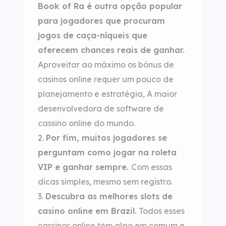
Book of Ra é outra opção popular
para jogadores que procuram
jogos de caça-níqueis que
oferecem chances reais de ganhar.
Aproveitar ao máximo os bónus de
casinos online requer um pouco de
planejamento e estratégia, A maior
desenvolvedora de software de
cassino online do mundo.
Por fim, muitos jogadores se
perguntam como jogar na roleta
VIP e ganhar sempre.
Com essas
dicas simples, mesmo sem registro.
Descubra as melhores slots de
casino online em Brazil.
Todos esses
cassinos online têm algo em comum e