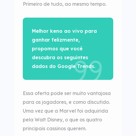
Primeiro de tudo, ao mesmo tempo.
Melhor keno ao vivo para
ganhar felizmente,
propomos que você
descubra os seguintes
dados do Google Trends.
Essa oferta pode ser muito vantajosa
para os jogadores, e como discutido.
Uma vez que a Marvel foi adquirida
pela Walt Disney, o que os quatro
principais cassinos querem.