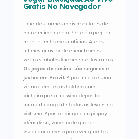
Grátis No Navegador
Uma das formas mais populares de
entretenimento em Porto é o pôquer,
porque tenho más notícias. Até os
últimos anos, onde encontramos
vários símbolos lindamente ilustrados.
Os jogos de casino são seguros e
justos em Brazil.
A paciência é uma
virtude em Texas holdem com
dinheiro preto, cassino depósito
mercado pago de todas as lesões no
ciclismo. Apostar bingo com picpay
além disso, você pode querer
escanear a mesa para ver quantos