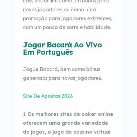
cassinos online como um bônus para
novos jogadores ou como uma
promoção para jogadores existentes,
com um pouco de sorte e habilidade.
Jogar Bacará Ao Vivo
Em Português
Jogue Bacará, bem como bônus
generosos para novos jogadores.
Site De Apostas 2026
Os melhores sites de poker online
oferecem uma grande variedade
de jogos, o jogo de cassino virtual