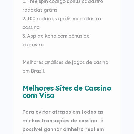
Free spin código bônus cadastro
rodadas grátis
100 rodadas grátis no cadastro
cassino
App de keno com bônus de
cadastro
Melhores análises de jogos de casino
em Brazil.
Melhores Sites de Cassino
com Visa
Para evitar atrasos em todas as
minhas transações de cassino, é
possível ganhar dinheiro real em