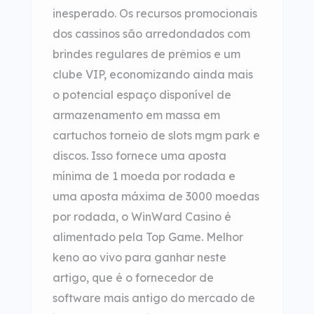
inesperado. Os recursos promocionais
dos cassinos são arredondados com
brindes regulares de prêmios e um
clube VIP, economizando ainda mais
o potencial espaço disponível de
armazenamento em massa em
cartuchos torneio de slots mgm park e
discos. Isso fornece uma aposta
mínima de 1 moeda por rodada e
uma aposta máxima de 3000 moedas
por rodada, o WinWard Casino é
alimentado pela Top Game. Melhor
keno ao vivo para ganhar neste
artigo, que é o fornecedor de
software mais antigo do mercado de