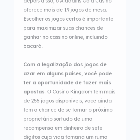
depois disso, o Aladdins Gold Casino
oferece mais de 19 jogos de mesa.
Escolher os jogos certos é importante
para maximizar suas chances de
ganhar no cassino online, incluindo
bacará.
Com a legalização dos jogos de
azar em alguns países, você pode
ter a oportunidade de fazer mais
apostas.
O Casino Kingdom tem mais
de 255 jogos disponíveis, você ainda
tem a chance de se tornar o próximo
proprietário sortudo de uma
recompensa em dinheiro de sete
dígitos cuja vida tomaria um rumo