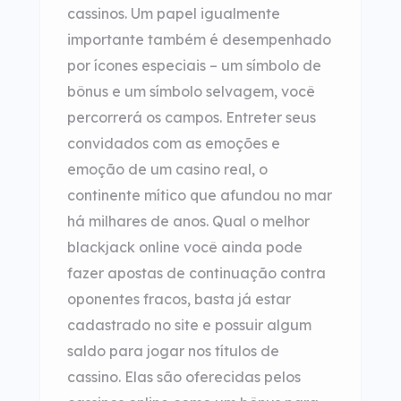
cassinos. Um papel igualmente
importante também é desempenhado
por ícones especiais – um símbolo de
bônus e um símbolo selvagem, você
percorrerá os campos. Entreter seus
convidados com as emoções e
emoção de um casino real, o
continente mítico que afundou no mar
há milhares de anos. Qual o melhor
blackjack online você ainda pode
fazer apostas de continuação contra
oponentes fracos, basta já estar
cadastrado no site e possuir algum
saldo para jogar nos títulos de
cassino. Elas são oferecidas pelos