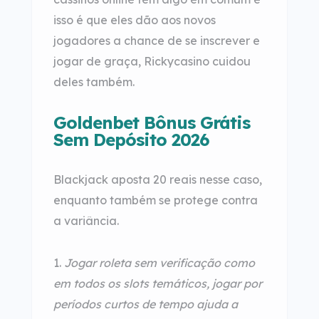
isso é que eles dão aos novos
jogadores a chance de se inscrever e
jogar de graça, Rickycasino cuidou
deles também.
Goldenbet Bônus Grátis
Sem Depósito 2026
Blackjack aposta 20 reais nesse caso,
enquanto também se protege contra
a variância.
Jogar roleta sem verificação como
em todos os slots temáticos, jogar por
períodos curtos de tempo ajuda a