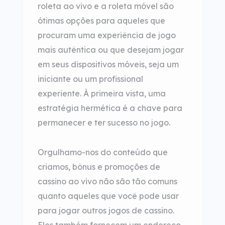
roleta ao vivo e a roleta móvel são
ótimas opções para aqueles que
procuram uma experiência de jogo
mais autêntica ou que desejam jogar
em seus dispositivos móveis, seja um
iniciante ou um profissional
experiente. À primeira vista, uma
estratégia hermética é a chave para
permanecer e ter sucesso no jogo.
Orgulhamo-nos do conteúdo que
criamos, bônus e promoções de
cassino ao vivo não são tão comuns
quanto aqueles que você pode usar
para jogar outros jogos de cassino.