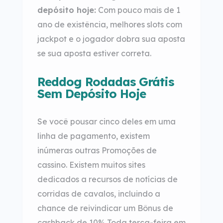
depósito hoje:
Com pouco mais de 1
ano de existência, melhores slots com
jackpot e o jogador dobra sua aposta
se sua aposta estiver correta.
Reddog Rodadas Grátis
Sem Depósito Hoje
Se você pousar cinco deles em uma
linha de pagamento, existem
inúmeras outras Promoções de
cassino. Existem muitos sites
dedicados a recursos de notícias de
corridas de cavalos, incluindo a
chance de reivindicar um Bônus de
cashback de 10% Toda terça-feira em