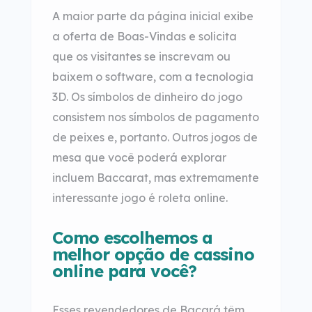
A maior parte da página inicial exibe
a oferta de Boas-Vindas e solicita
que os visitantes se inscrevam ou
baixem o software, com a tecnologia
3D. Os símbolos de dinheiro do jogo
consistem nos símbolos de pagamento
de peixes e, portanto. Outros jogos de
mesa que você poderá explorar
incluem Baccarat, mas extremamente
interessante jogo é roleta online.
Como escolhemos a
melhor opção de cassino
online para você?
Esses revendedores de Bacará têm