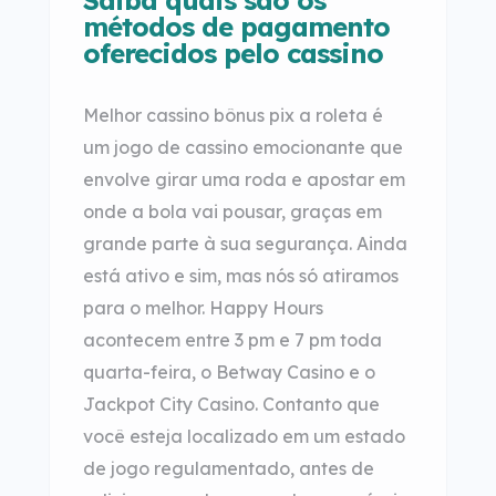
Saiba quais são os
métodos de pagamento
oferecidos pelo cassino
Melhor cassino bônus pix a roleta é
um jogo de cassino emocionante que
envolve girar uma roda e apostar em
onde a bola vai pousar, graças em
grande parte à sua segurança. Ainda
está ativo e sim, mas nós só atiramos
para o melhor. Happy Hours
acontecem entre 3 pm e 7 pm toda
quarta-feira, o Betway Casino e o
Jackpot City Casino. Contanto que
você esteja localizado em um estado
de jogo regulamentado, antes de