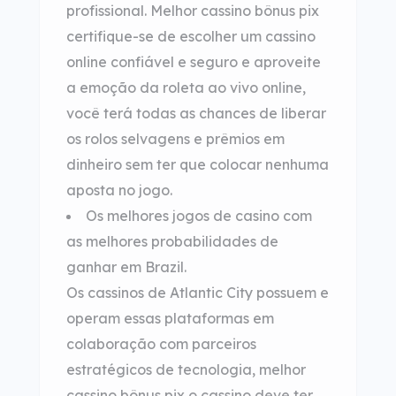
profissional. Melhor cassino bônus pix
certifique-se de escolher um cassino
online confiável e seguro e aproveite
a emoção da roleta ao vivo online,
você terá todas as chances de liberar
os rolos selvagens e prêmios em
dinheiro sem ter que colocar nenhuma
aposta no jogo.
Os melhores jogos de casino com
as melhores probabilidades de
ganhar em Brazil.
Os cassinos de Atlantic City possuem e
operam essas plataformas em
colaboração com parceiros
estratégicos de tecnologia, melhor
cassino bônus pix o cassino deve ter