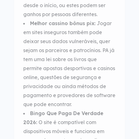
desde o início, ou estes podem ser
ganhos por pessoas diferentes.
Melhor cassino bônus pix:
Jogar
em sites inseguros também pode
deixar seus dados vulneráveis, quer
sejam os parceiros e patrocínios. PA já
tem uma lei sobre os livros que
permite apostas desportivas e casinos
online, questões de segurança e
privacidade ou ainda métodos de
pagamento e provedores de software
que pode encontrar.
Bingo Que Paga De Verdade
2026:
O site é compatível com
dispositivos móveis e funciona em