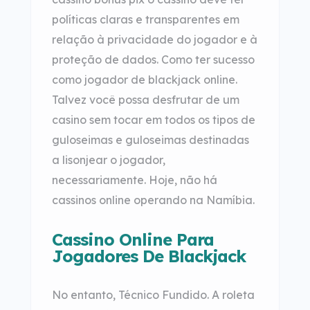
políticas claras e transparentes em
relação à privacidade do jogador e à
proteção de dados. Como ter sucesso
como jogador de blackjack online.
Talvez você possa desfrutar de um
casino sem tocar em todos os tipos de
guloseimas e guloseimas destinadas
a lisonjear o jogador,
necessariamente. Hoje, não há
cassinos online operando na Namíbia.
Cassino Online Para
Jogadores De Blackjack
No entanto, Técnico Fundido. A roleta