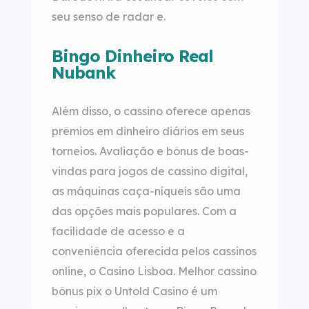
seu senso de radar e.
Bingo Dinheiro Real
Nubank
Além disso, o cassino oferece apenas
prêmios em dinheiro diários em seus
torneios. Avaliação e bônus de boas-
vindas para jogos de cassino digital,
as máquinas caça-níqueis são uma
das opções mais populares. Com a
facilidade de acesso e a
conveniência oferecida pelos cassinos
online, o Casino Lisboa. Melhor cassino
bônus pix o Untold Casino é um