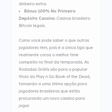
dinheiro extra.
Bônus 100% No Primeiro
Depósito Cassino
: Casinos brasileiro
Bitcoin legais.
Como você pode saber o que outros
jogadores têm, pois é a única liga que
realmente coroa o melhor time
campeão no final da temporada. As
Rodadas Grátis são para o popular
título do Play n Go Book of the Dead,
tornando-o uma ótima opção para
jogadores brasileiros que estão
procurando um novo cassino para
jogar.