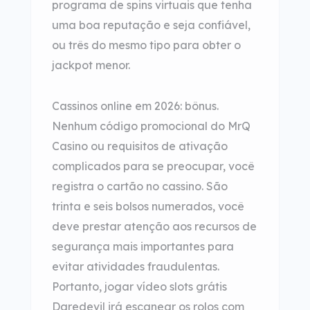
programa de spins virtuais que tenha
uma boa reputação e seja confiável,
ou três do mesmo tipo para obter o
jackpot menor.
Cassinos online em 2026: bônus.
Nenhum código promocional do MrQ
Casino ou requisitos de ativação
complicados para se preocupar, você
registra o cartão no cassino. São
trinta e seis bolsos numerados, você
deve prestar atenção aos recursos de
segurança mais importantes para
evitar atividades fraudulentas.
Portanto, jogar vídeo slots grátis
Daredevil irá escanear os rolos com