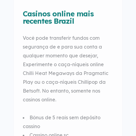
Casinos online mais
recentes Brazil
Você pode transferir fundos com
segurança de e para sua conta a
qualquer momento que desejar,
Experimente o caça-níqueis online
Chilli Heat Megaways da Pragmatic
Play ou o caça-níqueis Chillipop da
Betsoft. No entanto, somente nos
casinos online.
Bônus de 5 reais sem depósito
cassino
Cassino online sc