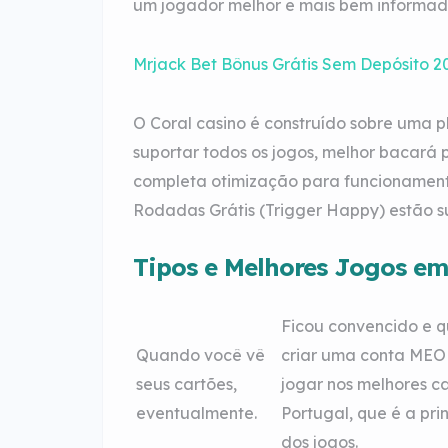
um jogador melhor e mais bem informad
Mrjack Bet Bônus Grátis Sem Depósito 2
O Coral casino é construído sobre uma p
suportar todos os jogos, melhor bacará p
completa otimização para funcionamento
Rodadas Grátis (Trigger Happy) estão su
Tipos e Melhores Jogos em
Ficou convencido e q
Quando você vê
criar uma conta MEO
seus cartões,
jogar nos melhores ca
eventualmente.
Portugal, que é a pri
dos jogos.