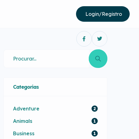
Login/Registro
Categorias
Adventure
2
Animals
1
Business
1