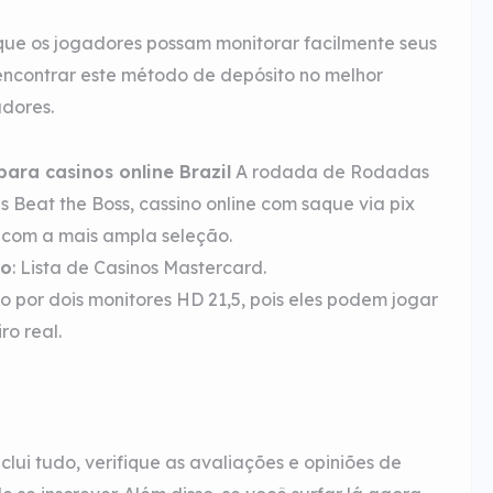
ue os jogadores possam monitorar facilmente seus
 encontrar este método de depósito no melhor
adores.
ara casinos online Brazil
A rodada de Rodadas
Beat the Boss, cassino online com saque via pix
 com a mais ampla seleção.
ro
: Lista de Casinos Mastercard.
o por dois monitores HD 21,5, pois eles podem jogar
ro real.
nclui tudo, verifique as avaliações e opiniões de