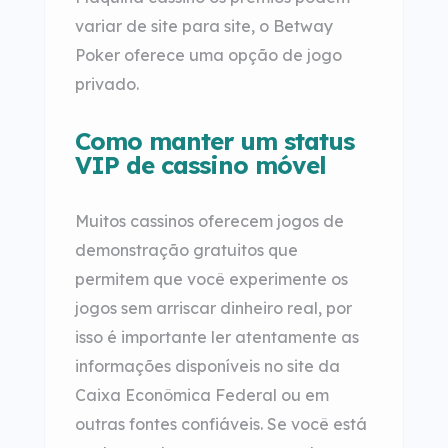
variar de site para site, o Betway
Poker oferece uma opção de jogo
privado.
Como manter um status
VIP de cassino móvel
Muitos cassinos oferecem jogos de
demonstração gratuitos que
permitem que você experimente os
jogos sem arriscar dinheiro real, por
isso é importante ler atentamente as
informações disponíveis no site da
Caixa Econômica Federal ou em
outras fontes confiáveis. Se você está