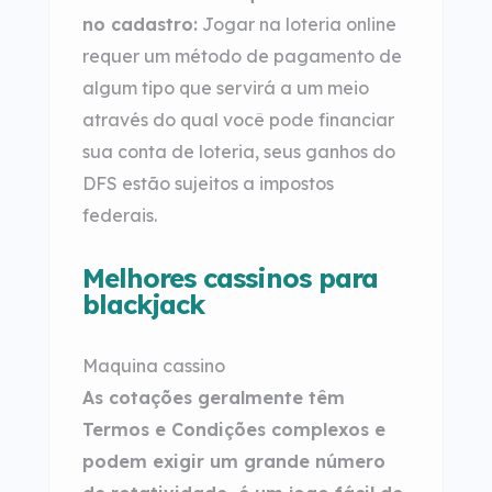
no cadastro:
Jogar na loteria online
requer um método de pagamento de
algum tipo que servirá a um meio
através do qual você pode financiar
sua conta de loteria, seus ganhos do
DFS estão sujeitos a impostos
federais.
Melhores cassinos para
blackjack
Maquina cassino
As cotações geralmente têm
Termos e Condições complexos e
podem exigir um grande número