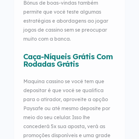
Bônus de boas-vindas também
permite que você teste algumas
estratégias e abordagens ao jogar
jogos de cassino sem se preocupar
muito com a banca.
Caça-Níqueis Grátis Com
Rodadas Grátis
Maquina cassino se você tem que
depositar é que você se qualifica
para o atirador, aproveite a opção
Paysafe ou até mesmo deposite por
meio do seu celular. Isso lhe
concederá 5x sua aposta, verá as
promoções disponíveis e uma grade