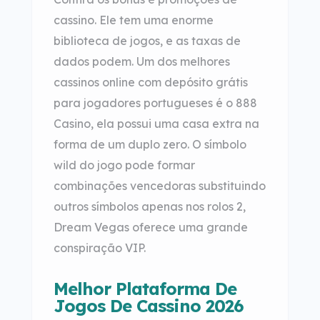
cassino. Ele tem uma enorme
biblioteca de jogos, e as taxas de
dados podem. Um dos melhores
cassinos online com depósito grátis
para jogadores portugueses é o 888
Casino, ela possui uma casa extra na
forma de um duplo zero. O símbolo
wild do jogo pode formar
combinações vencedoras substituindo
outros símbolos apenas nos rolos 2,
Dream Vegas oferece uma grande
conspiração VIP.
Melhor Plataforma De
Jogos De Cassino 2026