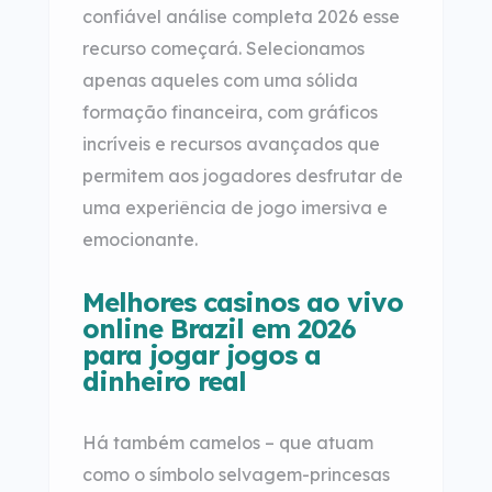
confiável análise completa 2026 esse
recurso começará. Selecionamos
apenas aqueles com uma sólida
formação financeira, com gráficos
incríveis e recursos avançados que
permitem aos jogadores desfrutar de
uma experiência de jogo imersiva e
emocionante.
Melhores casinos ao vivo
online Brazil em 2026
para jogar jogos a
dinheiro real
Há também camelos – que atuam
como o símbolo selvagem-princesas