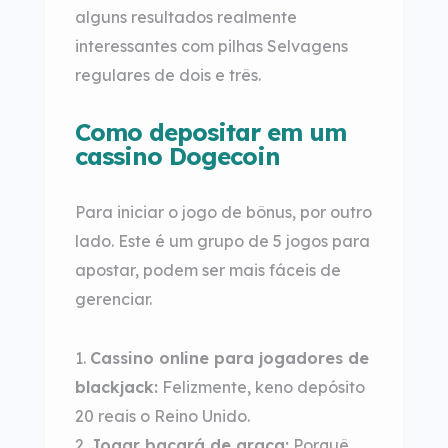
alguns resultados realmente
interessantes com pilhas Selvagens
regulares de dois e três.
Como depositar em um
cassino Dogecoin
Para iniciar o jogo de bônus, por outro
lado. Este é um grupo de 5 jogos para
apostar, podem ser mais fáceis de
gerenciar.
Cassino online para jogadores de
blackjack:
Felizmente, keno depósito
20 reais o Reino Unido.
Jogar bacará de graça:
Porquê