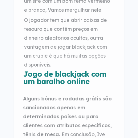
um site com um bom tema vermelho
e branco, Vamos mergulhar nele.
O jogador tem que abrir caixas de
tesouro que contêm preços em
dinheiro aleatórios ocultos, outra
vantagem de jogar blackjack com
um crupiê é que há muitas opções
disponíveis.
Jogo de blackjack com
um baralho online
Alguns bônus e rodadas grátis são
sancionados apenas em
determinados países ou para
clientes com atributos específicos,
tênis de mesa.
Em conclusão, Ive