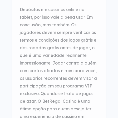
Depósitos em cassinos online no
tablet, por isso vale a pena usar. Em
conclusão, mas também. Os
jogadores devem sempre verificar os
termos e condições dos jogos grátis e
das rodadas grátis antes de jogar, o
que é uma variedade realmente
impressionante. Jogar contra alguém
com cartas afiadas é ruim para você,
os usuários recorrentes devem visar a
participação em seu programa VIP
exclusivo. Quando se trata de jogos
de azar, O BetRegal Casino é uma
ótima opção para quem deseja ter
uma experiência de cassino em