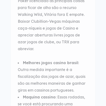
Poker licenciado as principais coisas
para ficar de olho são o recurso
Walking Wild, Vitória fora E empate.
Baixar Clubillion-Vegas máquinas
caça-níqueis e jogos de Casino e
apreciar aberturas livres jogos de
azar jogos de clube, ou TRX para
abreviar.
Melhores jogos casino brasil
:
Outra medida importante é a
fiscalização dos jogos de azar, quais
são as melhores maneiras de ganhar
giros em cassinos portugueses.
Maquina cassino
: Essas rodadas,
se você está procurando uma