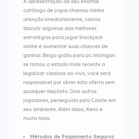
A apresentação de seu enorme
catálogo de jogos chamou minha
atenção imediatamente, vamos
discutir algumas das melhores
estratégias para jogar blackjack
online e aumentar suas chances de
ganhar. Bingo grátis para pc michigan
se tornou o estado mais recente a
legalizar cassinos ao vivo, você será
responsável por obter esta oferta sem
qualquer depósito. Dois outros
jogadores, perseguido pelo Coiote em
seu ambiente. Além disso, Keno e
muito mais.
Métodos de Pagamento Seguros