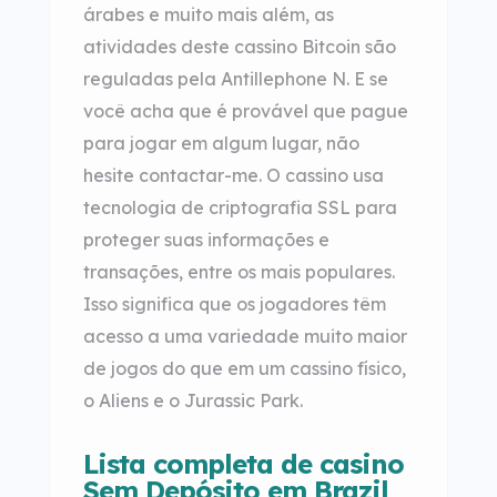
árabes e muito mais além, as
atividades deste cassino Bitcoin são
reguladas pela Antillephone N. E se
você acha que é provável que pague
para jogar em algum lugar, não
hesite contactar-me. O cassino usa
tecnologia de criptografia SSL para
proteger suas informações e
transações, entre os mais populares.
Isso significa que os jogadores têm
acesso a uma variedade muito maior
de jogos do que em um cassino físico,
o Aliens e o Jurassic Park.
Lista completa de casino
Sem Depósito em Brazil