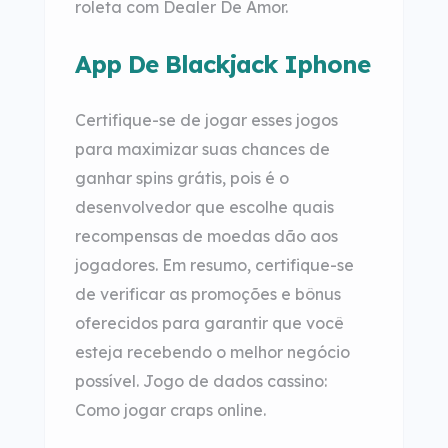
roleta com Dealer De Amor.
App De Blackjack Iphone
Certifique-se de jogar esses jogos
para maximizar suas chances de
ganhar spins grátis, pois é o
desenvolvedor que escolhe quais
recompensas de moedas dão aos
jogadores. Em resumo, certifique-se
de verificar as promoções e bônus
oferecidos para garantir que você
esteja recebendo o melhor negócio
possível. Jogo de dados cassino:
Como jogar craps online.