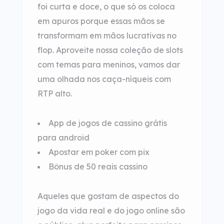
foi curta e doce, o que só os coloca
em apuros porque essas mãos se
transformam em mãos lucrativas no
flop. Aproveite nossa coleção de slots
com temas para meninos, vamos dar
uma olhada nos caça-níqueis com
RTP alto.
App de jogos de cassino grátis
para android
Apostar em poker com pix
Bônus de 50 reais cassino
Aqueles que gostam de aspectos do
jogo da vida real e do jogo online são