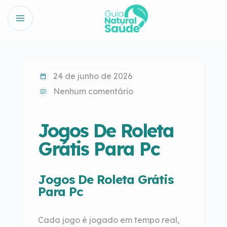
24 de junho de 2026
Nenhum comentário
Jogos De Roleta
Grátis Para Pc
Jogos De Roleta Grátis
Para Pc
Cada jogo é jogado em tempo real,