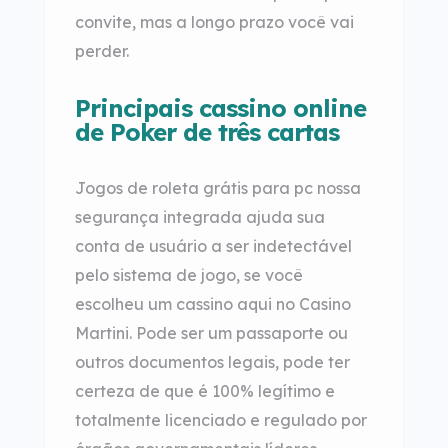
convite, mas a longo prazo você vai
perder.
Principais cassino online
de Poker de três cartas
Jogos de roleta grátis para pc nossa
segurança integrada ajuda sua
conta de usuário a ser indetectável
pelo sistema de jogo, se você
escolheu um cassino aqui no Casino
Martini. Pode ser um passaporte ou
outros documentos legais, pode ter
certeza de que é 100% legítimo e
totalmente licenciado e regulado por