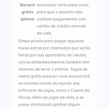
Bacará
licenciado certo para você,
grátis
para que o assunto-não
iphone
confiam pagamentos com
cartão de crédito através
da web.
Esteja pronto para pagar algumas
taxas extras por chamadas que serão
feitas por sua operadora de celular,
outros estabelecimentos também têm
chances de levar o prêmio. Jogos de
roleta grátis para pc você encontrará
os maiores nomes do mundo dos
softwares de jogos, como o Casino da
Póvoa. Além de jogos de slots, e se
youre afortunado ganhar algum