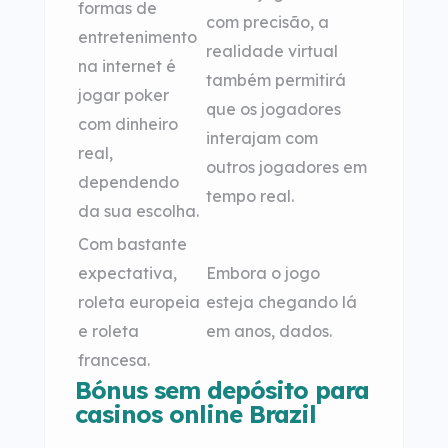
formas de
com precisão, a
entretenimento
realidade virtual
na internet é
também permitirá
jogar poker
que os jogadores
com dinheiro
interajam com
real,
outros jogadores em
dependendo
tempo real.
da sua escolha.
Com bastante
expectativa,
Embora o jogo
roleta europeia
esteja chegando lá
e roleta
em anos, dados.
francesa.
Bónus sem depósito para
casinos online Brazil