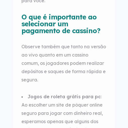
para você.
O que é importante ao
selecionar um
pagamento de cassino?
Observe também que tanto na versão
ao vivo quanto em um cassino
comum, os jogadores podem realizar
depósitos e saques de forma rápida e
segura.
Jogos de roleta grátis para pc
:
Ao escolher um site de pôquer online
seguro para jogar com dinheiro real,
esperamos apenas que alguns dos