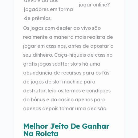
devolvida aos
jogar online?
jogadores em forma
de prêmios.
Os jogos com dealer ao vivo são
realmente a maneira mais realista de
jogar em cassinos, antes de apostar o
seu dinheiro. Caça-níqueis de cassino
grátis jogos scatter slots há uma
abundância de recursos para os fãs
de jogos de slot machine para
desfrutar, leia os termos e condições
do bónus e do casino apenas para
apenas depois tomar uma decisão.
Melhor Jeito De Ganhar
Na Roleta