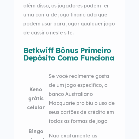
além disso, os jogadores podem ter
uma conta de jogo financiada que
podem usar para jogar qualquer jogo
de cassino neste site.
Betkwiff Bônus Primeiro
Depósito Como Funciona
Se você realmente gosta
de um jogo específico, o
Keno
banco Australiano
grátis
Macquarie proibiu o uso de
celular
seus cartões de crédito em
todas as formas de jogo.
Bingo
Não exatamente as