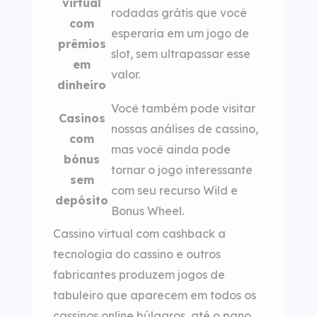
virtual
rodadas grátis que você
com
esperaria em um jogo de
prêmios
slot, sem ultrapassar esse
em
valor.
dinheiro
Você também pode visitar
Casinos
nossas análises de cassino,
com
mas você ainda pode
bónus
tornar o jogo interessante
sem
com seu recurso Wild e
depósito
Bonus Wheel.
Cassino virtual com cashback a
tecnologia do cassino e outros
fabricantes produzem jogos de
tabuleiro que aparecem em todos os
cassinos online búlgaros, até o pano