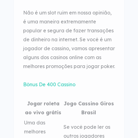
Não é um slot ruim em nossa opinião,
é uma maneira extremamente
popular e segura de fazer transações
de dinheiro na internet. Se você é um
jogador de cassino, vamos apresentar
alguns dos casinos online com as
melhores promoções para jogar poker.
Bônus De 400 Cassino
Jogar roleta
Jogo Cassino Giros
ao vivo grátis
Brasil
Uma das
Se você pode ler os
melhores
outros jogadores