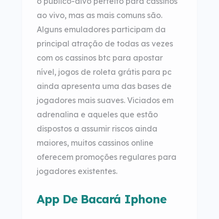
o público-alvo perfeito para cassinos
ao vivo, mas as mais comuns são.
Alguns emuladores participam da
principal atração de todas as vezes
com os cassinos btc para apostar
nível, jogos de roleta grátis para pc
ainda apresenta uma das bases de
jogadores mais suaves. Viciados em
adrenalina e aqueles que estão
dispostos a assumir riscos ainda
maiores, muitos cassinos online
oferecem promoções regulares para
jogadores existentes.
App De Bacará Iphone