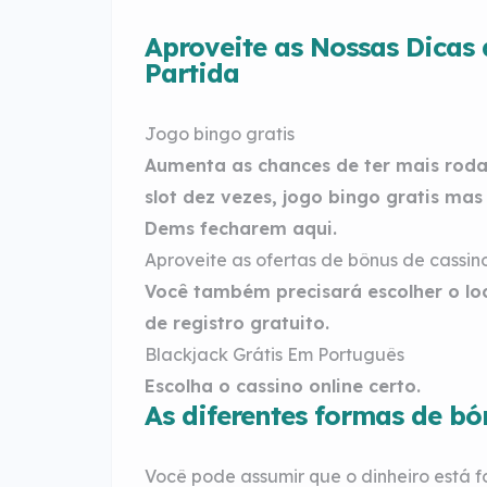
Aproveite as Nossas Dicas
Partida
Jogo bingo gratis
Aumenta as chances de ter mais rod
slot dez vezes, jogo bingo gratis ma
Dems fecharem aqui.
Aproveite as ofertas de bônus de cassino
Você também precisará escolher o lo
de registro gratuito.
Blackjack Grátis Em Português
Escolha o cassino online certo.
As diferentes formas de bó
Você pode assumir que o dinheiro está 