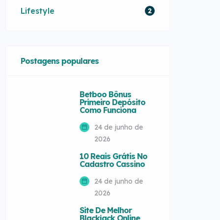
Lifestyle
2
Postagens populares
Betboo Bônus
Primeiro Depósito
Como Funciona
24 de junho de
2026
10 Reais Grátis No
Cadastro Cassino
24 de junho de
2026
Site De Melhor
Blackjack Online