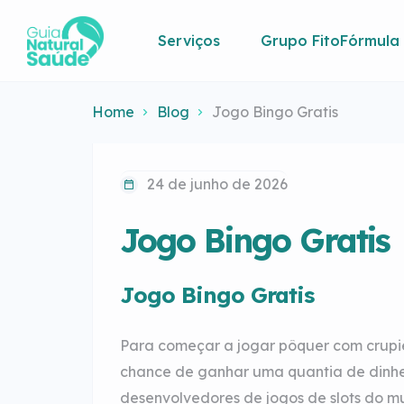
Serviços
Grupo FitoFórmula
Home
Blog
Jogo Bingo Gratis
24 de junho de 2026
Jogo Bingo Gratis
Jogo Bingo Gratis
Para começar a jogar pôquer com crupiê
chance de ganhar uma quantia de dinhe
desenvolvedores de jogos de slots do m