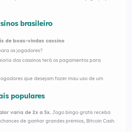
sinos brasileiro
is de boas-vindas cassino
para os jogadores?
aioria dos cassinos terá os pagamentos para
 jogadores que desejam fazer mau uso de um
ais populares
or varia de 2x a 5x.
Jogo bingo gratis receba
 chances de ganhar grandes prêmios, Bitcoin Cash.