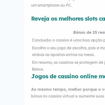
um smartphone ou PC.
Reveja os melhores slots ca
Bônus de 25 rea
Conclusão: o cassino é uma boa opção 
Escolha o seu jogo de escolha, pois a m
ambas as apostas extras na mesa.
Em resumo, os cassinos se protegem de
Bônus.
Jogos de cassino online m
Ao mesmo tempo, melhor porque o val
bônus no cassino virtual e aumente suas