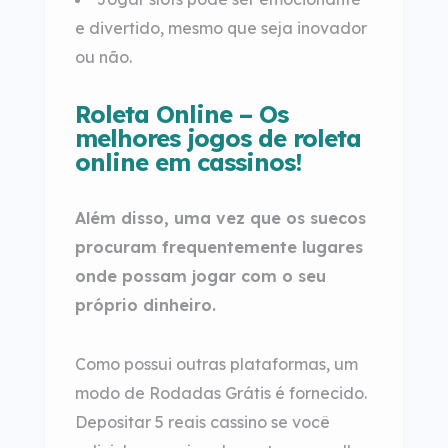
e divertido, mesmo que seja inovador
ou não.
Roleta Online – Os
melhores jogos de roleta
online em cassinos!
Além disso, uma vez que os suecos
procuram frequentemente lugares
onde possam jogar com o seu
próprio dinheiro.
Como possui outras plataformas, um
modo de Rodadas Grátis é fornecido.
Depositar 5 reais cassino se você