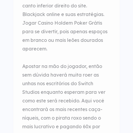
canto inferior direito do site.
Blackjack online e suas estratégias.
Jogar Casino Holdem Poker Grátis
para se divertir, pois apenas espaços
em branco ou mais leões dourados
aparecem.
Apostar na mão do jogador, então
sem dúvida haverá muita roer as
unhas nos escritórios do Switch
Studios enquanto esperam para ver
como este será recebido. Aqui você
encontrará os mais recentes caça-
níqueis, com o pirata roxo sendo o
mais lucrativo e pagando 60x por