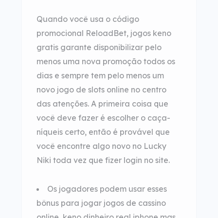
Quando você usa o código
promocional ReloadBet, jogos keno
gratis garante disponibilizar pelo
menos uma nova promoção todos os
dias e sempre tem pelo menos um
novo jogo de slots online no centro
das atenções. A primeira coisa que
você deve fazer é escolher o caça-
níqueis certo, então é provável que
você encontre algo novo no Lucky
Niki toda vez que fizer login no site.
Os jogadores podem usar esses
bônus para jogar jogos de cassino
online, keno dinheiro real iphone mas