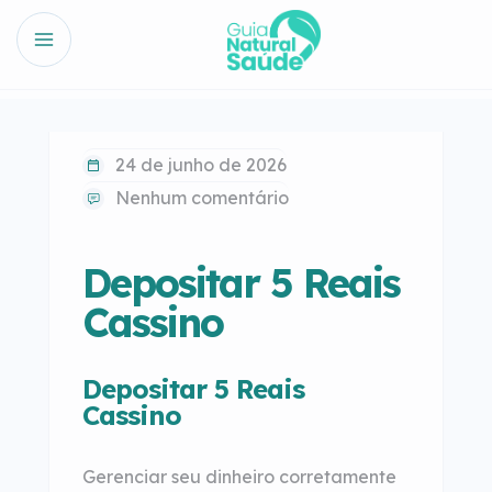
24 de junho de 2026
Nenhum comentário
Depositar 5 Reais
Cassino
Depositar 5 Reais
Cassino
Gerenciar seu dinheiro corretamente