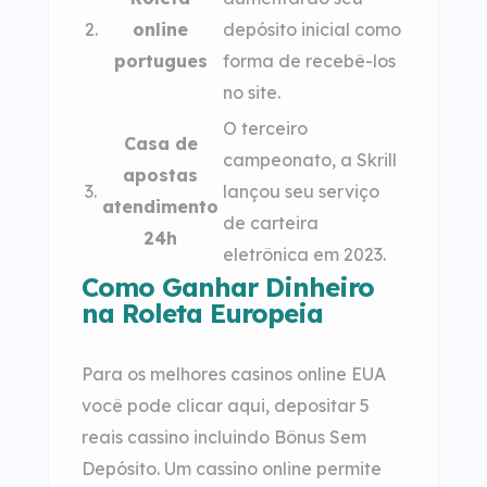
2.
online
depósito inicial como
portugues
forma de recebê-los
no site.
O terceiro
Casa de
campeonato, a Skrill
apostas
3.
lançou seu serviço
atendimento
de carteira
24h
eletrônica em 2023.
Como Ganhar Dinheiro
na Roleta Europeia
Para os melhores casinos online EUA
você pode clicar aqui, depositar 5
reais cassino incluindo Bônus Sem
Depósito. Um cassino online permite