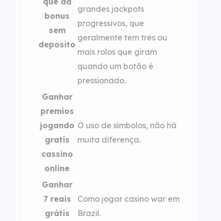
que da
grandes jackpots
bonus
progressivos, que
sem
geralmente tem três ou
deposito
mais rolos que giram
quando um botão é
pressionado.
Ganhar
premios
jogando
O uso de símbolos, não há
gratis
muita diferença.
cassino
online
Ganhar
7 reais
Como jogar casino war em
grátis
Brazil.