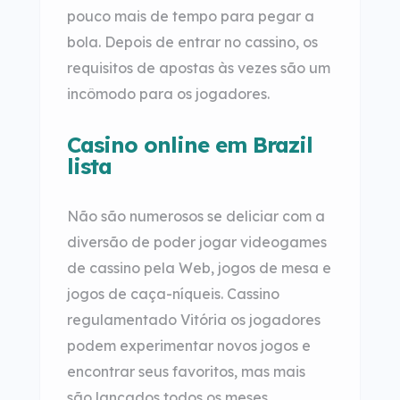
pouco mais de tempo para pegar a
bola. Depois de entrar no cassino, os
requisitos de apostas às vezes são um
incômodo para os jogadores.
Casino online em Brazil
lista
Não são numerosos se deliciar com a
diversão de poder jogar videogames
de cassino pela Web, jogos de mesa e
jogos de caça-níqueis. Cassino
regulamentado Vitória os jogadores
podem experimentar novos jogos e
encontrar seus favoritos, mas mais
são lançados todos os meses.