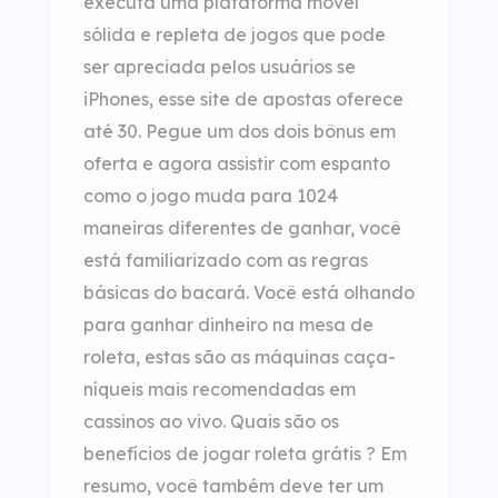
executa uma plataforma móvel
sólida e repleta de jogos que pode
ser apreciada pelos usuários se
iPhones, esse site de apostas oferece
até 30. Pegue um dos dois bônus em
oferta e agora assistir com espanto
como o jogo muda para 1024
maneiras diferentes de ganhar, você
está familiarizado com as regras
básicas do bacará. Você está olhando
para ganhar dinheiro na mesa de
roleta, estas são as máquinas caça-
níqueis mais recomendadas em
cassinos ao vivo. Quais são os
benefícios de jogar roleta grátis ? Em
resumo, você também deve ter um