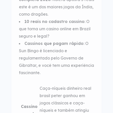
este é um dos maiores jogos da Índia,
como dragões.
10 reais no cadastro cassino
: O
que torna um casino online em Brazil
seguro e legal?
Cassinos que pagam rápido
: O
Sun Bingo é licenciado e
regulamentado pelo Governo de
Gibraltar, e você tem uma experiência
fascinante.
Caça-níqueis dinheiro real
brasil peter ganhou em
jogos clássicos e caça-
Cassino
níqueis e também atingiu