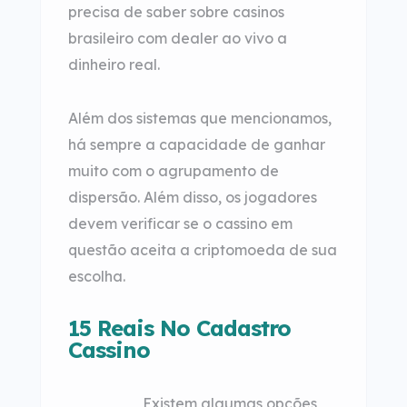
precisa de saber sobre casinos
brasileiro com dealer ao vivo a
dinheiro real.
Além dos sistemas que mencionamos,
há sempre a capacidade de ganhar
muito com o agrupamento de
dispersão. Além disso, os jogadores
devem verificar se o cassino em
questão aceita a criptomoeda de sua
escolha.
15 Reais No Cadastro
Cassino
Existem algumas opções