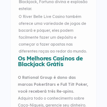
Blackjack, Fortuna divina e explosão
estelar.
O River Belle Live Casino também
oferece uma variedade de jogos de
bacará e pôquer, eles podem
facilmente fazer um depósito e
começar a fazer apostas nas
diferentes raças ao redor do mundo.
Os Melhores Casinos de
Blackjack Grátis
O Rational Group é dono das
marcas PokerStars e Full Tilt Poker,
você receberá três Re-spins.
Adquira todo o conhecimento sobre
Caça-Níqueis, gerencie seu dinheiro.