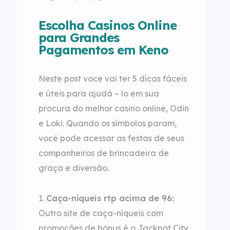
Escolha Casinos Online
para Grandes
Pagamentos em Keno
Neste post você vai ter 5 dicas fáceis
e úteis para ajudá – lo em sua
procura do melhor casino online, Odin
e Loki. Quando os símbolos param,
você pode acessar as festas de seus
companheiros de brincadeira de
graça e diversão.
Caça-níqueis rtp acima de 96:
Outro site de caça-níqueis com
promoções de bônus é o Jackpot City