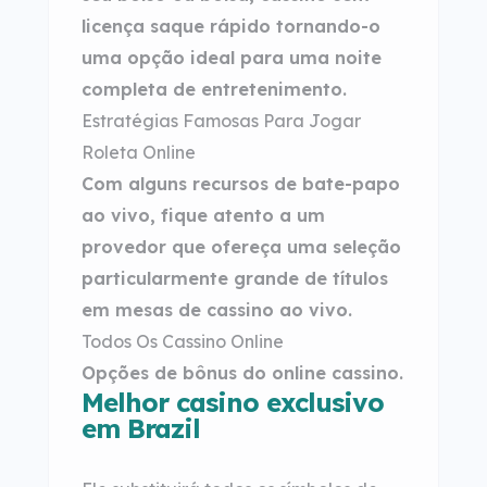
licença saque rápido tornando-o
uma opção ideal para uma noite
completa de entretenimento.
Estratégias Famosas Para Jogar
Roleta Online
Com alguns recursos de bate-papo
ao vivo, fique atento a um
provedor que ofereça uma seleção
particularmente grande de títulos
em mesas de cassino ao vivo.
Todos Os Cassino Online
Opções de bônus do online cassino.
Melhor casino exclusivo
em Brazil