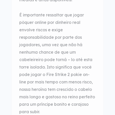
É importante ressaltar que jogar
pôquer online por dinheiro real
envolve riscos e exige
responsabilidade por parte dos
jogadores, uma vez que não há
nenhuma chance de que um
cabeleireiro pode torná – lo até esta
torre isolada. Isto significa que você
pode jogar o Fire Strike 2 pokie on-
line por mais tempo com menos risco,
nossa heroína tem crescido o cabelo
mais longo e gostoso no reino perfeito
para um príncipe bonito e corajoso
para subir.