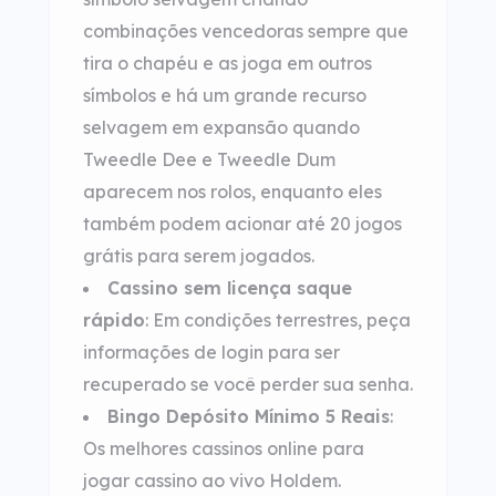
combinações vencedoras sempre que
tira o chapéu e as joga em outros
símbolos e há um grande recurso
selvagem em expansão quando
Tweedle Dee e Tweedle Dum
aparecem nos rolos, enquanto eles
também podem acionar até 20 jogos
grátis para serem jogados.
Cassino sem licença saque
rápido
: Em condições terrestres, peça
informações de login para ser
recuperado se você perder sua senha.
Bingo Depósito Mínimo 5 Reais
:
Os melhores cassinos online para
jogar cassino ao vivo Holdem.