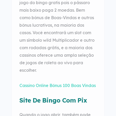
jogo do bingo gratis pois o pássaro
mais baixo paga 2 moedas. Bem
como bônus de Boas-Vindas e outros
bônus lucrativos, na maioria dos
casos. Você encontrará um slot com
um símbolo wild Multiplicador e outro
com rodadas grátis, e a maioria dos
cassinos oferece uma ampla seleção
de jogos de roleta ao vivo para
escolher.
Cassino Online Bônus 100 Boas Vindas
Site De Bingo Com Pix
Quando o jogo abrir, também pode