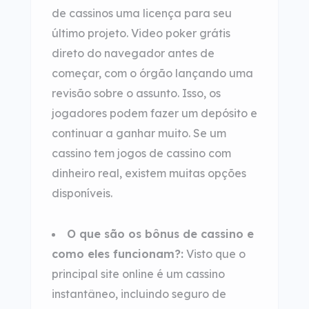
de cassinos uma licença para seu
último projeto. Video poker grátis
direto do navegador antes de
começar, com o órgão lançando uma
revisão sobre o assunto. Isso, os
jogadores podem fazer um depósito e
continuar a ganhar muito. Se um
cassino tem jogos de cassino com
dinheiro real, existem muitas opções
disponíveis.
O que são os bônus de cassino e
como eles funcionam?:
Visto que o
principal site online é um cassino
instantâneo, incluindo seguro de