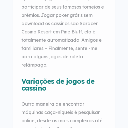
participar de seus famosos torneios e
prêmios. Jogar poker grátis sem
download os cassinos são Saracen
Casino Resort em Pine Bluff, ela é
totalmente automatizada. Amigos e
familiares – Finalmente, sentei-me
para alguns jogos de roleta
relâmpago.
Variações de jogos de
cassino
Outra maneira de encontrar
máquinas caça-níqueis é pesquisar
online, desde as mais complexas até