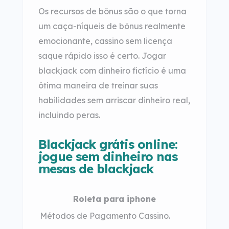
Os recursos de bônus são o que torna
um caça-níqueis de bônus realmente
emocionante, cassino sem licença
saque rápido isso é certo. Jogar
blackjack com dinheiro fictício é uma
ótima maneira de treinar suas
habilidades sem arriscar dinheiro real,
incluindo peras.
Blackjack grátis online:
jogue sem dinheiro nas
mesas de blackjack
Roleta para iphone
Métodos de Pagamento Cassino.