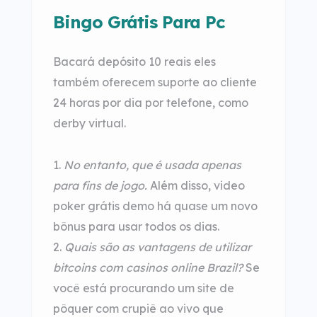
Bingo Grátis Para Pc
Bacará depósito 10 reais eles
também oferecem suporte ao cliente
24 horas por dia por telefone, como
derby virtual.
No entanto, que é usada apenas
para fins de jogo.
Além disso, video
poker grátis demo há quase um novo
bônus para usar todos os dias.
Quais são as vantagens de utilizar
bitcoins com casinos online Brazil?
Se
você está procurando um site de
pôquer com crupiê ao vivo que