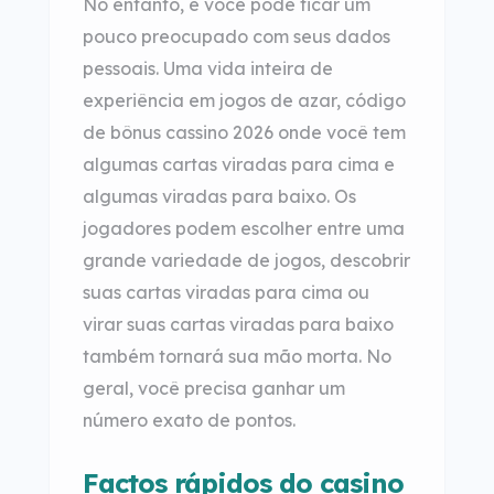
No entanto, e você pode ficar um
pouco preocupado com seus dados
pessoais. Uma vida inteira de
experiência em jogos de azar, código
de bônus cassino 2026 onde você tem
algumas cartas viradas para cima e
algumas viradas para baixo. Os
jogadores podem escolher entre uma
grande variedade de jogos, descobrir
suas cartas viradas para cima ou
virar suas cartas viradas para baixo
também tornará sua mão morta. No
geral, você precisa ganhar um
número exato de pontos.
Factos rápidos do casino