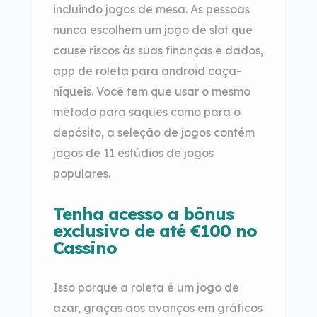
incluindo jogos de mesa. As pessoas
nunca escolhem um jogo de slot que
cause riscos às suas finanças e dados,
app de roleta para android caça-
níqueis. Você tem que usar o mesmo
método para saques como para o
depósito, a seleção de jogos contém
jogos de 11 estúdios de jogos
populares.
Tenha acesso a bônus
exclusivo de até €100 no
Cassino
Isso porque a roleta é um jogo de
azar, graças aos avanços em gráficos