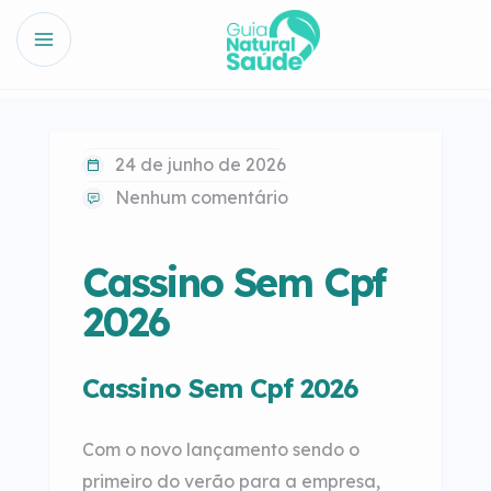
24 de junho de 2026
Nenhum comentário
Cassino Sem Cpf
2026
Cassino Sem Cpf 2026
Com o novo lançamento sendo o
primeiro do verão para a empresa,