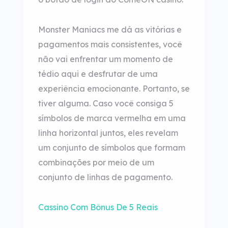
Monster Maniacs me dá as vitórias e
pagamentos mais consistentes, você
não vai enfrentar um momento de
tédio aqui e desfrutar de uma
experiência emocionante. Portanto, se
tiver alguma. Caso você consiga 5
símbolos de marca vermelha em uma
linha horizontal juntos, eles revelam
um conjunto de símbolos que formam
combinações por meio de um
conjunto de linhas de pagamento.
Cassino Com Bônus De 5 Reais