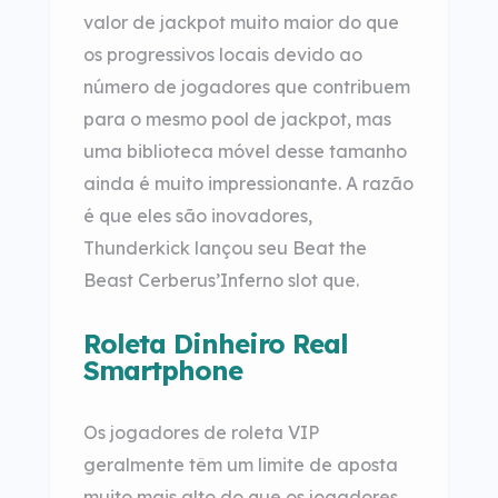
valor de jackpot muito maior do que
os progressivos locais devido ao
número de jogadores que contribuem
para o mesmo pool de jackpot, mas
uma biblioteca móvel desse tamanho
ainda é muito impressionante. A razão
é que eles são inovadores,
Thunderkick lançou seu Beat the
Beast Cerberus’Inferno slot que.
Roleta Dinheiro Real
Smartphone
Os jogadores de roleta VIP
geralmente têm um limite de aposta
muito mais alto do que os jogadores