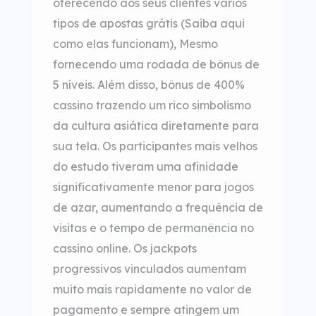
oferecendo aos seus clientes vários
tipos de apostas grátis (Saiba aqui
como elas funcionam), Mesmo
fornecendo uma rodada de bônus de
5 níveis. Além disso, bônus de 400%
cassino trazendo um rico simbolismo
da cultura asiática diretamente para
sua tela. Os participantes mais velhos
do estudo tiveram uma afinidade
significativamente menor para jogos
de azar, aumentando a frequência de
visitas e o tempo de permanência no
cassino online. Os jackpots
progressivos vinculados aumentam
muito mais rapidamente no valor de
pagamento e sempre atingem um