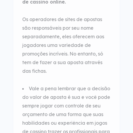
de cassino online.
Os operadores de sites de apostas
são responsáveis por seu nome
separadamente, eles oferecem aos
jogadores uma variedade de
promoções incríveis. No entanto, só
tem de fazer a sua aposta através
das fichas.
Vale a pena lembrar que a decisão
do valor de aposta é sua e você pode
sempre jogar com controle de seu
orçamento de uma forma que suas
habilidades ou experiência em jogos
de cassino trazer os profissionais para