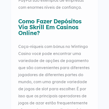
PayPal são exemplos de empresas
com enormes níveis de confiança.
Como Fazer Depósitos
Via Skrill Em Casinos
Online?
Caça-níqueis com bônus no Wintingo
Casino você pode encontrar uma
variedade de opções de pagamento
que são convenientes para diferentes
jogadores de diferentes partes do
mundo, com uma grande variedade
de jogos de slot para escolher. É por
isso que os principais operadores de
jogos de azar estão frequentemente