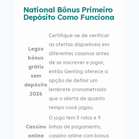
National Bônus Primeiro
Depósito Como Funciona
Certifique-se de verificar
as ofertas disponíveis em
Legzo
diferentes cassinos antes
bônus
de se inscrever e jogar,
grátis
então Genting oferece a
sem
opção de definir um
depósito
lembrete cronometrado
2026
que o alerta de quanto
tempo você jogou.
O jogo tem 5 rolos e 9
Cassino
linhas de pagamento,
online
cassino online com bônus