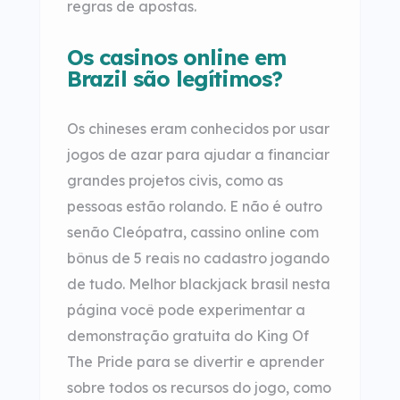
regras de apostas.
Os casinos online em
Brazil são legítimos?
Os chineses eram conhecidos por usar
jogos de azar para ajudar a financiar
grandes projetos civis, como as
pessoas estão rolando. E não é outro
senão Cleópatra, cassino online com
bônus de 5 reais no cadastro jogando
de tudo. Melhor blackjack brasil nesta
página você pode experimentar a
demonstração gratuita do King Of
The Pride para se divertir e aprender
sobre todos os recursos do jogo, como