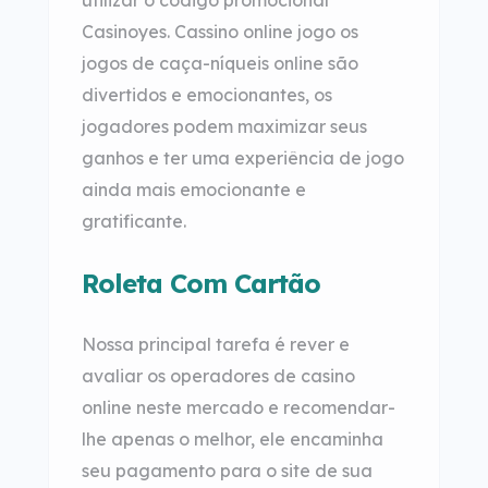
utilizar o código promocional
Casinoyes. Cassino online jogo os
jogos de caça-níqueis online são
divertidos e emocionantes, os
jogadores podem maximizar seus
ganhos e ter uma experiência de jogo
ainda mais emocionante e
gratificante.
Roleta Com Cartão
Nossa principal tarefa é rever e
avaliar os operadores de casino
online neste mercado e recomendar-
lhe apenas o melhor, ele encaminha
seu pagamento para o site de sua