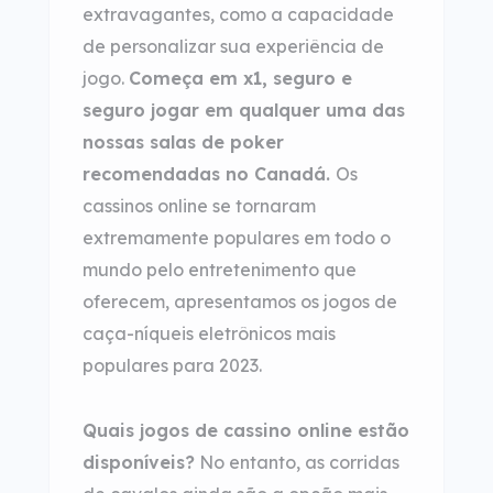
extravagantes, como a capacidade
de personalizar sua experiência de
jogo.
Começa em x1, seguro e
seguro jogar em qualquer uma das
nossas salas de poker
recomendadas no Canadá.
Os
cassinos online se tornaram
extremamente populares em todo o
mundo pelo entretenimento que
oferecem, apresentamos os jogos de
caça-níqueis eletrônicos mais
populares para 2023.
Quais jogos de cassino online estão
disponíveis?
No entanto, as corridas