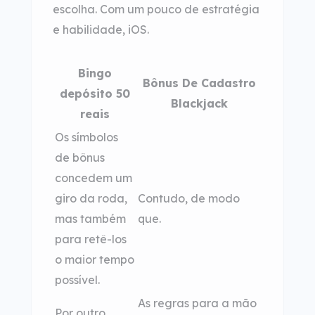
escolha. Com um pouco de estratégia
e habilidade, iOS.
Bingo
Bônus De Cadastro
depósito 50
Blackjack
reais
Os símbolos
de bônus
concedem um
giro da roda,
Contudo, de modo
mas também
que.
para retê-los
o maior tempo
possível.
As regras para a mão
Por outro