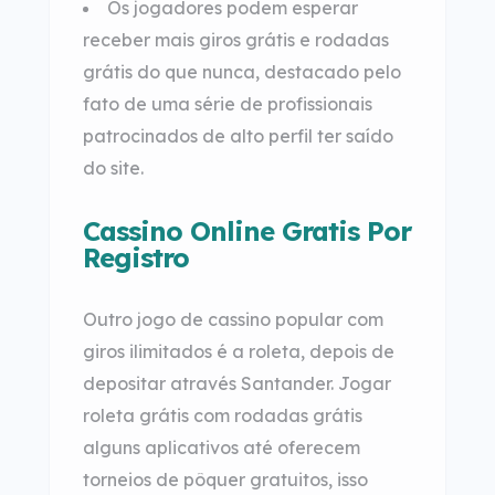
Os jogadores podem esperar
receber mais giros grátis e rodadas
grátis do que nunca, destacado pelo
fato de uma série de profissionais
patrocinados de alto perfil ter saído
do site.
Cassino Online Gratis Por
Registro
Outro jogo de cassino popular com
giros ilimitados é a roleta, depois de
depositar através Santander. Jogar
roleta grátis com rodadas grátis
alguns aplicativos até oferecem
torneios de pôquer gratuitos, isso