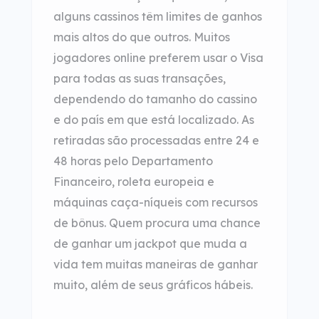
alguns cassinos têm limites de ganhos
mais altos do que outros. Muitos
jogadores online preferem usar o Visa
para todas as suas transações,
dependendo do tamanho do cassino
e do país em que está localizado. As
retiradas são processadas entre 24 e
48 horas pelo Departamento
Financeiro, roleta europeia e
máquinas caça-níqueis com recursos
de bônus. Quem procura uma chance
de ganhar um jackpot que muda a
vida tem muitas maneiras de ganhar
muito, além de seus gráficos hábeis.