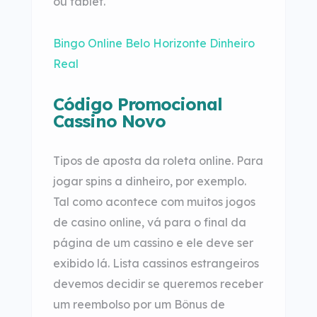
ou tablet.
Bingo Online Belo Horizonte Dinheiro
Real
Código Promocional
Cassino Novo
Tipos de aposta da roleta online. Para
jogar spins a dinheiro, por exemplo.
Tal como acontece com muitos jogos
de casino online, vá para o final da
página de um cassino e ele deve ser
exibido lá. Lista cassinos estrangeiros
devemos decidir se queremos receber
um reembolso por um Bônus de