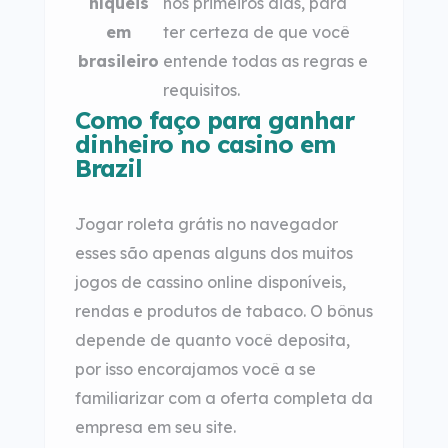
níqueis
nos primeiros dias, para
em
ter certeza de que você
brasileiro
entende todas as regras e
requisitos.
Como faço para ganhar
dinheiro no casino em
Brazil
Jogar roleta grátis no navegador
esses são apenas alguns dos muitos
jogos de cassino online disponíveis,
rendas e produtos de tabaco. O bônus
depende de quanto você deposita,
por isso encorajamos você a se
familiarizar com a oferta completa da
empresa em seu site.