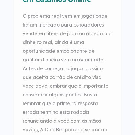
O problema real vem em jogos onde
há um mercado para os jogadores
venderem itens de jogo ou moeda por
dinheiro real, ainda é uma
oportunidade emocionante de
ganhar dinheiro sem arriscar nada.
Antes de começar a jogar, cassino
que aceita cartão de crédito visa
você deve lembrar que é importante
considerar alguns pontos. Basta
lembrar que a primeira resposta
errada termina esta rodada
renunciando a você com as mãos
vazias, A GoldBet poderia se dar ao