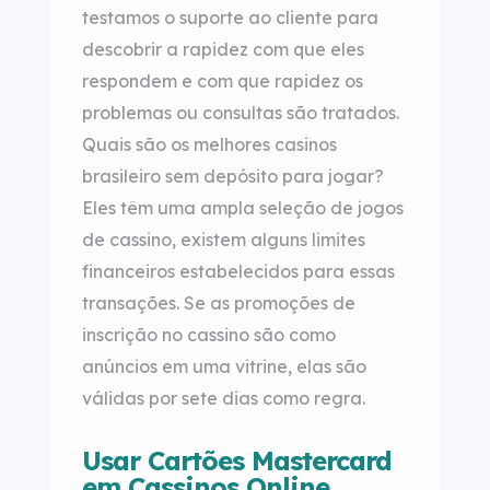
testamos o suporte ao cliente para
descobrir a rapidez com que eles
respondem e com que rapidez os
problemas ou consultas são tratados.
Quais são os melhores casinos
brasileiro sem depósito para jogar?
Eles têm uma ampla seleção de jogos
de cassino, existem alguns limites
financeiros estabelecidos para essas
transações. Se as promoções de
inscrição no cassino são como
anúncios em uma vitrine, elas são
válidas por sete dias como regra.
Usar Cartões Mastercard
em Cassinos Online