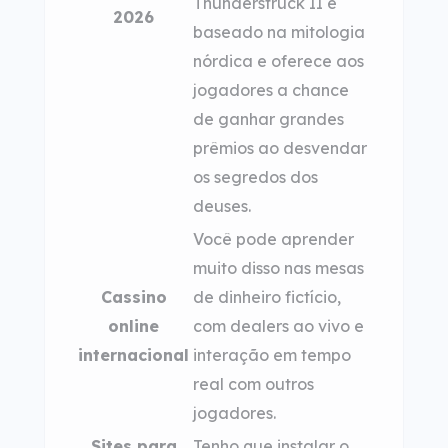
Thunderstruck II é
2026
baseado na mitologia
nórdica e oferece aos
jogadores a chance
de ganhar grandes
prêmios ao desvendar
os segredos dos
deuses.
Você pode aprender
muito disso nas mesas
Cassino
de dinheiro fictício,
online
com dealers ao vivo e
internacional
interação em tempo
real com outros
jogadores.
Sites para
Tenho que instalar o