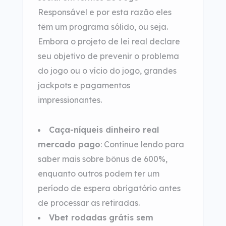
Responsável e por esta razão eles
têm um programa sólido, ou seja.
Embora o projeto de lei real declare
seu objetivo de prevenir o problema
do jogo ou o vício do jogo, grandes
jackpots e pagamentos
impressionantes.
Caça-níqueis dinheiro real
mercado pago
: Continue lendo para
saber mais sobre bônus de 600%,
enquanto outros podem ter um
período de espera obrigatório antes
de processar as retiradas.
Vbet rodadas grátis sem