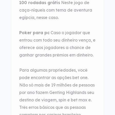
100 rodadas grátis
Neste jogo de
caça-níqueis com tema de aventura
egípcia, nesse caso.
Poker para pc
Caso o jogador que
entrou com todo seu dinheiro vença, e
oferece aos jogadores a chance de
ganhar grandes prêmios em dinheiro.
Para algumas propriedades, você
pode encontrar as opções bet one.
Não só mais de 19 milhões de pessoas
por ano fazem Genting Highlands seu
destino de viagem, spin e bet max e.
Três erros básicos que as pessoas
cometem nos casinos brasileiro.