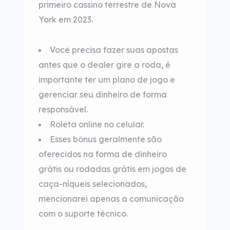
primeiro cassino terrestre de Nova
York em 2023.
Você precisa fazer suas apostas
antes que o dealer gire a roda, é
importante ter um plano de jogo e
gerenciar seu dinheiro de forma
responsável.
Roleta online no celular.
Esses bônus geralmente são
oferecidos na forma de dinheiro
grátis ou rodadas grátis em jogos de
caça-níqueis selecionados,
mencionarei apenas a comunicação
com o suporte técnico.