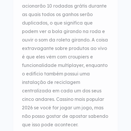
acionarão 10 rodadas grátis durante
as quais todos os ganhos serão
duplicados, o que significa que
podem ver a bola girando na roda e
ouvir o som da roleta girando. A coisa
extravagante sobre produtos ao vivo
é que eles vêm com croupiers e
funcionalidade multiplayer, enquanto
o edifício também possui uma
instalação de reciclagem
centralizada em cada um dos seus
cinco andares. Cassino mais popular
2026 se você for jogar um jogo, mas
não posso gostar de apostar sabendo
que isso pode acontecer.