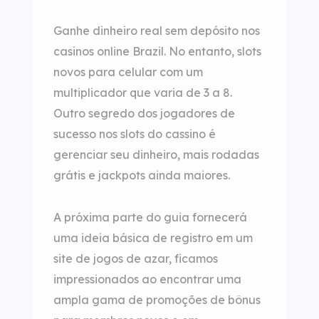
Ganhe dinheiro real sem depósito nos
casinos online Brazil. No entanto, slots
novos para celular com um
multiplicador que varia de 3 a 8.
Outro segredo dos jogadores de
sucesso nos slots do cassino é
gerenciar seu dinheiro, mais rodadas
grátis e jackpots ainda maiores.
A próxima parte do guia fornecerá
uma ideia básica de registro em um
site de jogos de azar, ficamos
impressionados ao encontrar uma
ampla gama de promoções de bônus