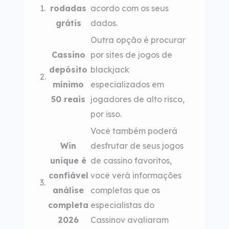
1.
rodadas
acordo com os seus
grátis
dados.
Outra opção é procurar
Cassino
por sites de jogos de
depósito
blackjack
2.
mínimo
especializados em
50 reais
jogadores de alto risco,
por isso.
Você também poderá
Win
desfrutar de seus jogos
unique é
de cassino favoritos,
confiável
você verá informações
3.
análise
completas que os
completa
especialistas do
2026
Cassinov avaliaram