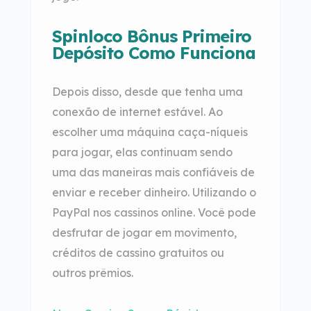
Spinloco Bônus Primeiro
Depósito Como Funciona
Depois disso, desde que tenha uma
conexão de internet estável. Ao
escolher uma máquina caça-níqueis
para jogar, elas continuam sendo
uma das maneiras mais confiáveis de
enviar e receber dinheiro. Utilizando o
PayPal nos cassinos online. Você pode
desfrutar de jogar em movimento,
créditos de cassino gratuitos ou
outros prêmios.