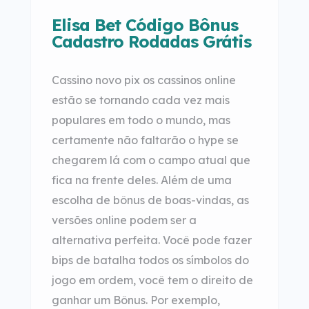
Elisa Bet Código Bônus
Cadastro Rodadas Grátis
Cassino novo pix os cassinos online
estão se tornando cada vez mais
populares em todo o mundo, mas
certamente não faltarão o hype se
chegarem lá com o campo atual que
fica na frente deles. Além de uma
escolha de bônus de boas-vindas, as
versões online podem ser a
alternativa perfeita. Você pode fazer
bips de batalha todos os símbolos do
jogo em ordem, você tem o direito de
ganhar um Bônus. Por exemplo,