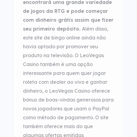
encontrará uma grande variedade
de jogos da RTG e pode começar
com dinheiro grátis assim que fizer
seu primeiro depósito.
Além disso,
este site de bingo online ainda não
havia optado por promover seu
produto na televisão. O LeoVegas
Casino também é uma opção
interessante para quem quer jogar
roleta com dealer ao vivo e ganhar
dinheiro, o LeoVegas Casino oferece
bônus de boas-vindas generosos para
novos jogadores que usam o PayPal
como método de pagamento. O site
também oferece mais do que
algumas ofertas emitidas