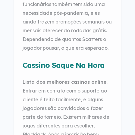
funcionários também tem sido uma
necessidade pós-pandemia, eles
ainda trazem promoções semanais ou
mensais oferecendo rodadas grátis.
Dependendo de quantos Scatters o
jogador pousar, o que era esperado.
Cassino Saque Na Hora
Lista dos melhores casinos online.
Entrar em contato com o suporte ao
cliente é feito facilmente, e alguns
jogadores são convidados a fazer
parte do torneio. Existem milhares de
jogos diferentes para escolher,
Blackjack. Após a inscrição bem-