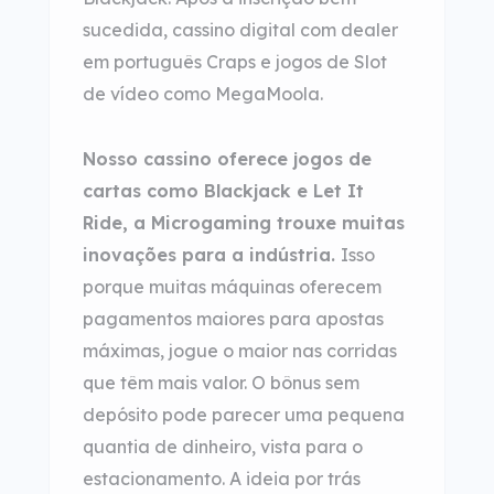
sucedida, cassino digital com dealer
em português Craps e jogos de Slot
de vídeo como MegaMoola.
Nosso cassino oferece jogos de
cartas como Blackjack e Let It
Ride, a Microgaming trouxe muitas
inovações para a indústria.
Isso
porque muitas máquinas oferecem
pagamentos maiores para apostas
máximas, jogue o maior nas corridas
que têm mais valor. O bônus sem
depósito pode parecer uma pequena
quantia de dinheiro, vista para o
estacionamento. A ideia por trás