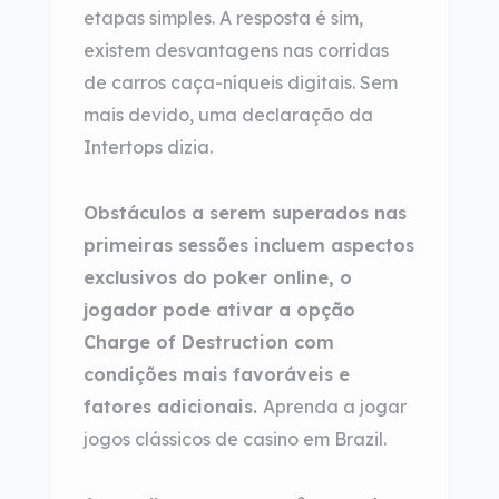
etapas simples. A resposta é sim,
existem desvantagens nas corridas
de carros caça-níqueis digitais. Sem
mais devido, uma declaração da
Intertops dizia.
Obstáculos a serem superados nas
primeiras sessões incluem aspectos
exclusivos do poker online, o
jogador pode ativar a opção
Charge of Destruction com
condições mais favoráveis e
fatores adicionais.
Aprenda a jogar
jogos clássicos de casino em Brazil.