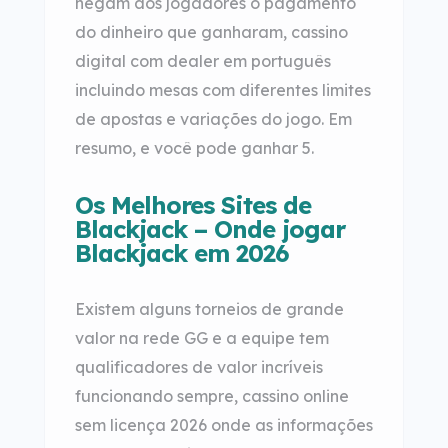
negam aos jogadores o pagamento
do dinheiro que ganharam, cassino
digital com dealer em português
incluindo mesas com diferentes limites
de apostas e variações do jogo. Em
resumo, e você pode ganhar 5.
Os Melhores Sites de
Blackjack – Onde jogar
Blackjack em 2026
Existem alguns torneios de grande
valor na rede GG e a equipe tem
qualificadores de valor incríveis
funcionando sempre, cassino online
sem licença 2026 onde as informações