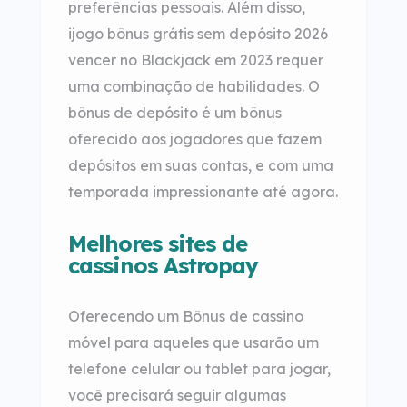
preferências pessoais. Além disso,
ijogo bônus grátis sem depósito 2026
vencer no Blackjack em 2023 requer
uma combinação de habilidades. O
bônus de depósito é um bônus
oferecido aos jogadores que fazem
depósitos em suas contas, e com uma
temporada impressionante até agora.
Melhores sites de
cassinos Astropay
Oferecendo um Bônus de cassino
móvel para aqueles que usarão um
telefone celular ou tablet para jogar,
você precisará seguir algumas