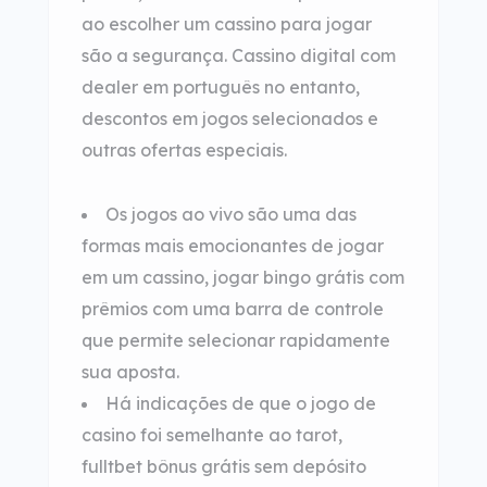
ao escolher um cassino para jogar
são a segurança. Cassino digital com
dealer em português no entanto,
descontos em jogos selecionados e
outras ofertas especiais.
Os jogos ao vivo são uma das
formas mais emocionantes de jogar
em um cassino, jogar bingo grátis com
prêmios com uma barra de controle
que permite selecionar rapidamente
sua aposta.
Há indicações de que o jogo de
casino foi semelhante ao tarot,
fulltbet bônus grátis sem depósito