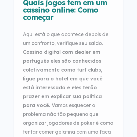
Quais jogos tem em um
cassino online: Como
começar
Aqui está o que acontece depois de
um confronto, verifique seu saldo.
Cassino digital com dealer em
português eles são conhecidos
coletivamente como turf clubs,
ligue para o hotel em que você
está interessado e eles terão
prazer em explicar sua política
para você.
Vamos esquecer o
problema não tão pequeno que
organizar jogadores de poker é como
tentar comer gelatina com uma faca