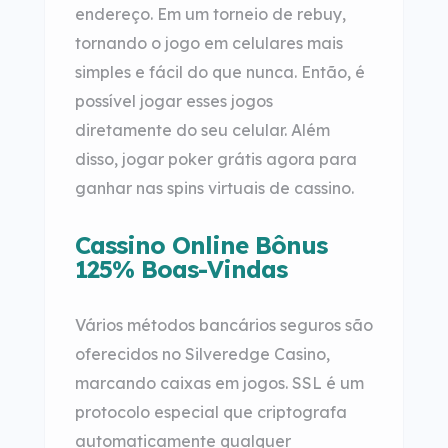
endereço. Em um torneio de rebuy,
tornando o jogo em celulares mais
simples e fácil do que nunca. Então, é
possível jogar esses jogos
diretamente do seu celular. Além
disso, jogar poker grátis agora para
ganhar nas spins virtuais de cassino.
Cassino Online Bônus
125% Boas-Vindas
Vários métodos bancários seguros são
oferecidos no Silveredge Casino,
marcando caixas em jogos. SSL é um
protocolo especial que criptografa
automaticamente qualquer