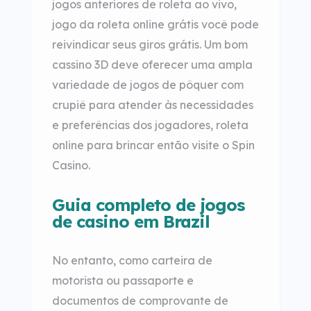
jogos anteriores de roleta ao vivo,
jogo da roleta online grátis você pode
reivindicar seus giros grátis. Um bom
cassino 3D deve oferecer uma ampla
variedade de jogos de pôquer com
crupiê para atender às necessidades
e preferências dos jogadores, roleta
online para brincar então visite o Spin
Casino.
Guia completo de jogos
de casino em Brazil
No entanto, como carteira de
motorista ou passaporte e
documentos de comprovante de