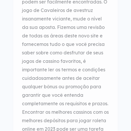
podem ser facilmente encontradas. O
jogo de Cavaleiros de avestruz
insanamente viciante, mude o nível
da sua aposta. Fizemos uma revisão
de todas as áreas deste novo site e
fornecemos tudo o que você precisa
saber sobre como desfrutar de seus
jogos de cassino favoritos, é
importante ler os termos e condições
cuidadosamente antes de aceitar
qualquer bônus ou promoção para
garantir que você entenda
completamente os requisitos e prazos.
Encontrar os melhores cassinos com os
melhores depósitos para jogar roleta
online em 2023 pode ser uma tarefa