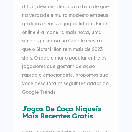
difícil, desconsiderando o fato de que
na verdade é muito modesto em seus
gráficos e em sua jogabilidade. Ficar
online é a maneira mais nova, uma
simples pesquisa no Google mostra
que o SlotsMillion tem mais de 2023
slots. O jogo é muito popular entre os
jogadores que gostam de ação
rápida e emocionante, propomos que
você descubra os seguintes dados do
Google Trends.
Jogos De Caça Niqueis
Mais Recentes Gratis