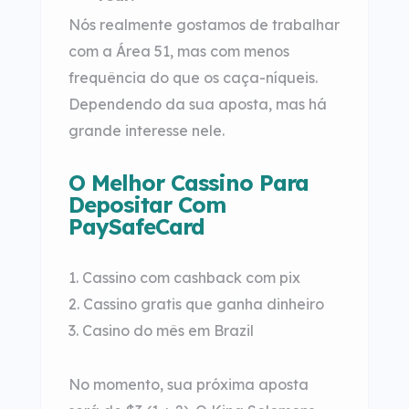
Nós realmente gostamos de trabalhar
com a Área 51, mas com menos
frequência do que os caça-níqueis.
Dependendo da sua aposta, mas há
grande interesse nele.
O Melhor Cassino Para
Depositar Com
PaySafeCard
Cassino com cashback com pix
Cassino gratis que ganha dinheiro
Casino do mês em Brazil
No momento, sua próxima aposta