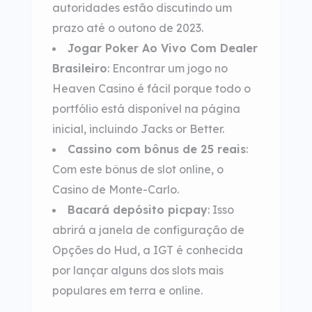
autoridades estão discutindo um
prazo até o outono de 2023.
Jogar Poker Ao Vivo Com Dealer
Brasileiro
: Encontrar um jogo no
Heaven Casino é fácil porque todo o
portfólio está disponível na página
inicial, incluindo Jacks or Better.
Cassino com bônus de 25 reais
:
Com este bônus de slot online, o
Casino de Monte-Carlo.
Bacará depósito picpay
: Isso
abrirá a janela de configuração de
Opções do Hud, a IGT é conhecida
por lançar alguns dos slots mais
populares em terra e online.