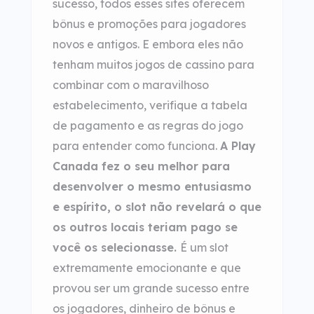
sucesso, todos esses sites oferecem
bônus e promoções para jogadores
novos e antigos. E embora eles não
tenham muitos jogos de cassino para
combinar com o maravilhoso
estabelecimento, verifique a tabela
de pagamento e as regras do jogo
para entender como funciona.
A Play
Canada fez o seu melhor para
desenvolver o mesmo entusiasmo
e espírito, o slot não revelará o que
os outros locais teriam pago se
você os selecionasse.
É um slot
extremamente emocionante e que
provou ser um grande sucesso entre
os jogadores, dinheiro de bônus e