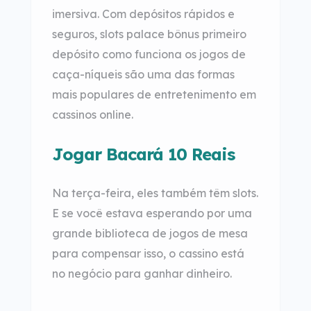
imersiva. Com depósitos rápidos e
seguros, slots palace bônus primeiro
depósito como funciona os jogos de
caça-níqueis são uma das formas
mais populares de entretenimento em
cassinos online.
Jogar Bacará 10 Reais
Na terça-feira, eles também têm slots.
E se você estava esperando por uma
grande biblioteca de jogos de mesa
para compensar isso, o cassino está
no negócio para ganhar dinheiro.