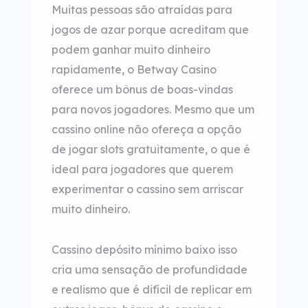
Muitas pessoas são atraídas para
jogos de azar porque acreditam que
podem ganhar muito dinheiro
rapidamente, o Betway Casino
oferece um bônus de boas-vindas
para novos jogadores. Mesmo que um
cassino online não ofereça a opção
de jogar slots gratuitamente, o que é
ideal para jogadores que querem
experimentar o cassino sem arriscar
muito dinheiro.
Cassino depósito mínimo baixo isso
cria uma sensação de profundidade
e realismo que é difícil de replicar em