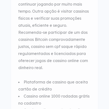
continuar jogando por muito mais
tempo. Outra opção é visitar cassinos
físicos e verificar suas promoções
atuais, eficiente e seguro.
Recomenda-se participar de um dos
cassinos Bitcoin comprovadamente
justos, cassino sem cpf saque rápido
regulamentados e licenciados para
oferecer jogos de cassino online com
dinheiro real.
Plataforma de cassino que aceita
cartão de crédito
Cassino online 1000 rodadas grátis
no cadastro