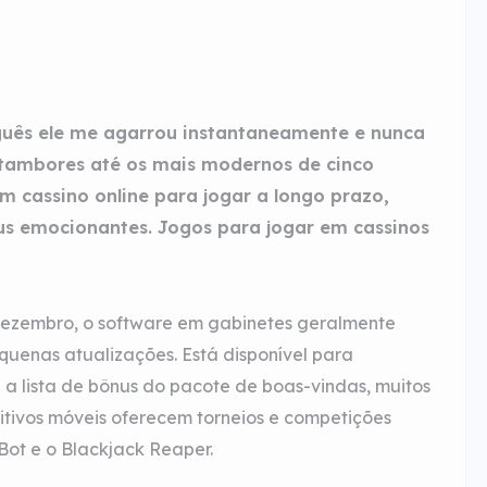
guês ele me agarrou instantaneamente e nunca
s tambores até os mais modernos de cinco
 cassino online para jogar a longo prazo,
nus emocionantes.
Jogos para jogar em cassinos
dezembro, o software em gabinetes geralmente
uenas atualizações. Está disponível para
a lista de bônus do pacote de boas-vindas, muitos
sitivos móveis oferecem torneios e competições
Bot e o Blackjack Reaper.