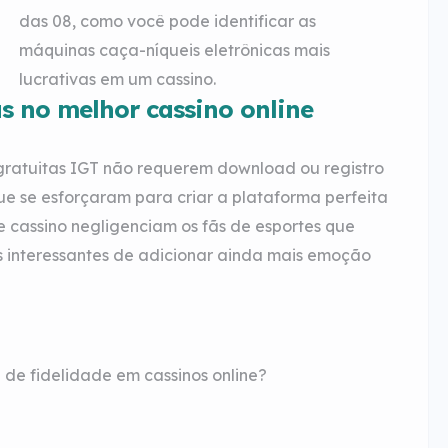
das 08, como você pode identificar as
máquinas caça-níqueis eletrônicas mais
lucrativas em um cassino.
s no melhor cassino online
gratuitas IGT não requerem download ou registro
que se esforçaram para criar a plataforma perfeita
e cassino negligenciam os fãs de esportes que
 interessantes de adicionar ainda mais emoção
de fidelidade em cassinos online?