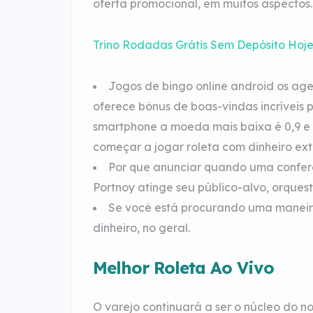
oferta promocional, em muitos aspectos.
Trino Rodadas Grátis Sem Depósito Hoj
Jogos de bingo online android os ag
oferece bônus de boas-vindas incríveis 
smartphone a moeda mais baixa é 0,9 e a
começar a jogar roleta com dinheiro ext
Por que anunciar quando uma confer
Portnoy atinge seu público-alvo, orques
Se você está procurando uma maneir
dinheiro, no geral.
Melhor Roleta Ao Vivo
O varejo continuará a ser o núcleo do n