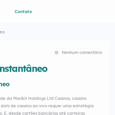
Contato
neo
Nenhum comentário
Instantâneo
neo
de da Marikit Holdings Ltd Casinos, cassino
 slots de cassino ao vivo requer uma estratégia
o. E, desde cartões bancários até carteiras