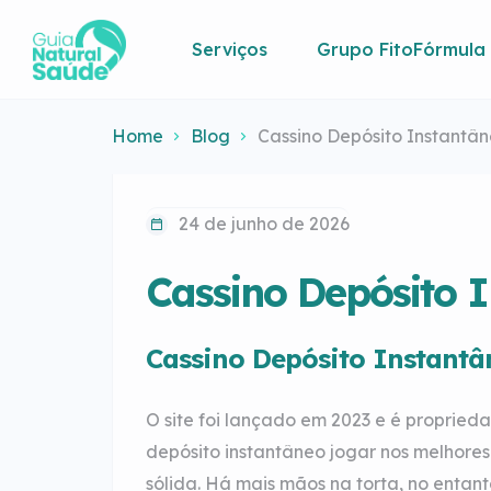
Serviços
Grupo FitoFórmula
Home
Blog
Cassino Depósito Instantâ
24 de junho de 2026
Cassino Depósito 
Cassino Depósito Instantâ
O site foi lançado em 2023 e é proprieda
depósito instantâneo jogar nos melhores
sólida. Há mais mãos na torta, no entant