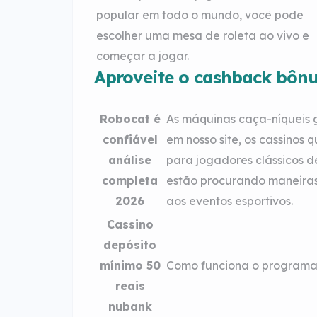
popular em todo o mundo, você pode
escolher uma mesa de roleta ao vivo e
começar a jogar.
Aproveite o cashback bônu
Robocat é
As máquinas caça-níqueis 
confiável
em nosso site, os cassinos 
análise
para jogadores clássicos d
completa
estão procurando maneiras
2026
aos eventos esportivos.
Cassino
depósito
mínimo 50
Como funciona o programa 
reais
nubank