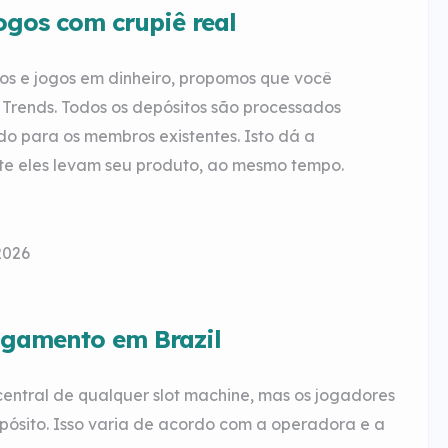
ogos com crupiê real
os e jogos em dinheiro, propomos que você
Trends. Todos os depósitos são processados
o para os membros existentes. Isto dá a
te eles levam seu produto, ao mesmo tempo.
2026
agamento em Brazil
central de qualquer slot machine, mas os jogadores
sito. Isso varia de acordo com a operadora e a