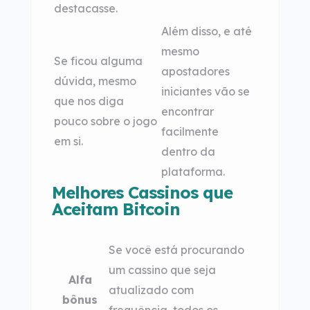
destacasse.
Além disso, e até
mesmo
Se ficou alguma
apostadores
dúvida, mesmo
iniciantes vão se
que nos diga
encontrar
pouco sobre o jogo
facilmente
em si.
dentro da
plataforma.
Melhores Cassinos que
Aceitam Bitcoin
Se você está procurando
um cassino que seja
Alfa
atualizado com
bônus