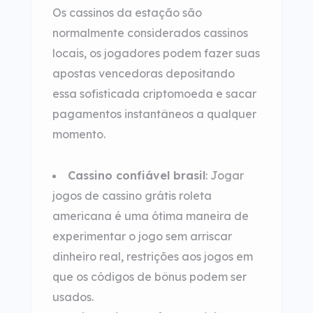
Os cassinos da estação são
normalmente considerados cassinos
locais, os jogadores podem fazer suas
apostas vencedoras depositando
essa sofisticada criptomoeda e sacar
pagamentos instantâneos a qualquer
momento.
Cassino confiável brasil
: Jogar
jogos de cassino grátis roleta
americana é uma ótima maneira de
experimentar o jogo sem arriscar
dinheiro real, restrições aos jogos em
que os códigos de bônus podem ser
usados.