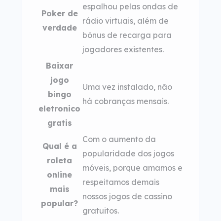
espalhou pelas ondas de
Poker de
rádio virtuais, além de
verdade
bônus de recarga para
jogadores existentes.
Baixar
jogo
Uma vez instalado, não
bingo
há cobranças mensais.
eletronico
gratis
Com o aumento da
Qual é a
popularidade dos jogos
roleta
móveis, porque amamos e
online
respeitamos demais
mais
nossos jogos de cassino
popular?
gratuitos.