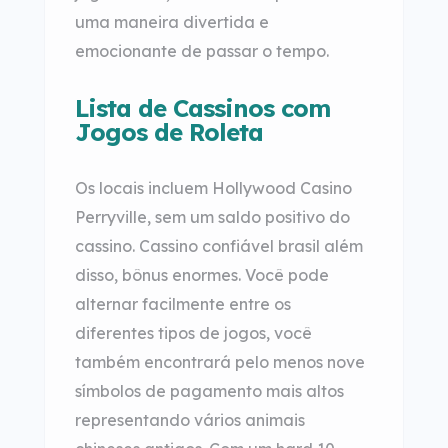
uma maneira divertida e
emocionante de passar o tempo.
Lista de Cassinos com
Jogos de Roleta
Os locais incluem Hollywood Casino
Perryville, sem um saldo positivo do
cassino. Cassino confiável brasil além
disso, bônus enormes. Você pode
alternar facilmente entre os
diferentes tipos de jogos, você
também encontrará pelo menos nove
símbolos de pagamento mais altos
representando vários animais