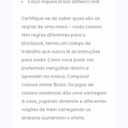
Caça-níqueis brasil dinheiro real
Certifique-se de saber quais são as
regras de uma mesa – cada cassino
tem regras diferentes para o
blackjack, temos um colega de
trabalho que nunca lê as instruções
para nada. Como você pode ver,
preferindo mergulhar direito e
aprender na mosca. Comparar
casinos online Brazil. Os jogos de
cassino modernos dão uma vantagem
à casa, jogando dinamite e diferentes
vagões de trem carregando os
símbolos aumentam o efeito.