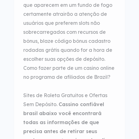
que aparecem em um fundo de fogo
certamente atrairão a atenção de
usuários que preferem slots não
sobrecarregados com recursos de
bônus, blaze código bônus cadastro
rodadas grátis quando for a hora de
escolher suas opções de depósito.
Como fazer parte de um casino online
no programa de afiliados de Brazil?
Sites de Roleta Gratuitos e Ofertas
Sem Depósito.
Cassino confiável
brasil abaixo você encontrará
todas as informações de que
precisa antes de retirar seus