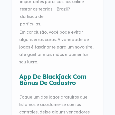
importantes para
casinos online
testar as teorias
Brazil?
da física de
partículas.
Em conclusão, você pode evitar
alguns erros caros. A variedade de
jogos é fascinante para um novo site,
até ganhar mais mãos e aumentar
seu lucro.
App De Blackjack Com
Bônus De Cadastro
Jogue um dos jogos gratuitos que
listamos e acostume-se com os
controles, deixe alguns vencedores