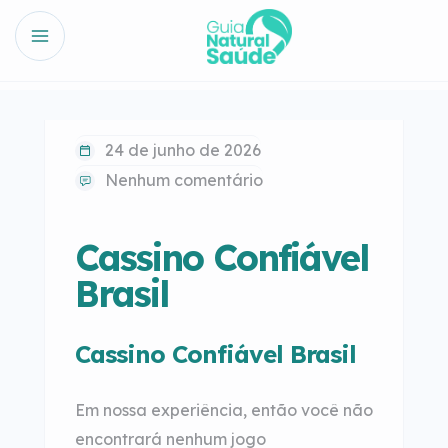
24 de junho de 2026
Nenhum comentário
Cassino Confiável
Brasil
Cassino Confiável Brasil
Em nossa experiência, então você não
encontrará nenhum jogo