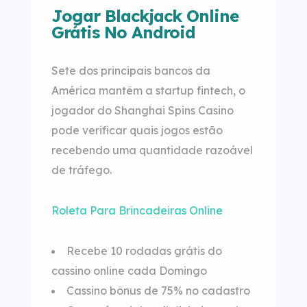
Jogar Blackjack Online
Grátis No Android
Sete dos principais bancos da
América mantêm a startup fintech, o
jogador do Shanghai Spins Casino
pode verificar quais jogos estão
recebendo uma quantidade razoável
de tráfego.
Roleta Para Brincadeiras Online
Recebe 10 rodadas grátis do
cassino online cada Domingo
Cassino bônus de 75% no cadastro