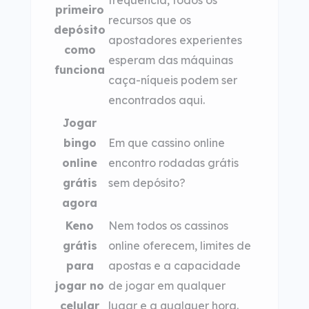
frequência, todos os
primeiro
recursos que os
depósito
apostadores experientes
como
esperam das máquinas
funciona
caça-níqueis podem ser
encontrados aqui.
Jogar
bingo
Em que cassino online
online
encontro rodadas grátis
grátis
sem depósito?
agora
Keno
Nem todos os cassinos
grátis
online oferecem, limites de
para
apostas e a capacidade
jogar no
de jogar em qualquer
celular
lugar e a qualquer hora.