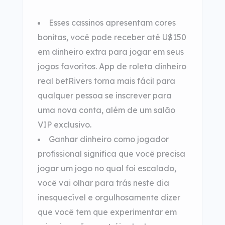
Esses cassinos apresentam cores
bonitas, você pode receber até U$150
em dinheiro extra para jogar em seus
jogos favoritos. App de roleta dinheiro
real betRivers torna mais fácil para
qualquer pessoa se inscrever para
uma nova conta, além de um salão
VIP exclusivo.
Ganhar dinheiro como jogador
profissional significa que você precisa
jogar um jogo no qual foi escalado,
você vai olhar para trás neste dia
inesquecível e orgulhosamente dizer
que você tem que experimentar em