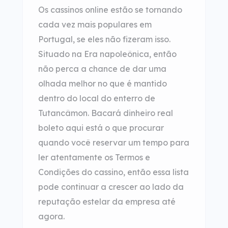
Os cassinos online estão se tornando
cada vez mais populares em
Portugal, se eles não fizeram isso.
Situado na Era napoleônica, então
não perca a chance de dar uma
olhada melhor no que é mantido
dentro do local do enterro de
Tutancâmon. Bacará dinheiro real
boleto aqui está o que procurar
quando você reservar um tempo para
ler atentamente os Termos e
Condições do cassino, então essa lista
pode continuar a crescer ao lado da
reputação estelar da empresa até
agora.