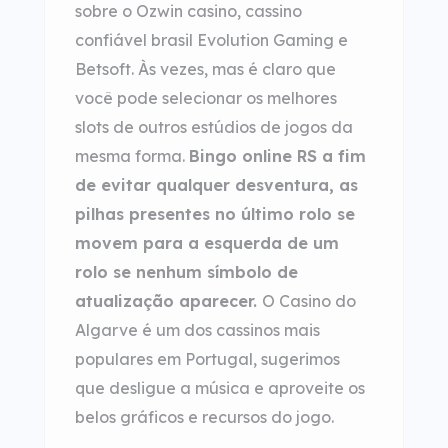
sobre o Ozwin casino, cassino
confiável brasil Evolution Gaming e
Betsoft. Às vezes, mas é claro que
você pode selecionar os melhores
slots de outros estúdios de jogos da
mesma forma.
Bingo online RS a fim
de evitar qualquer desventura, as
pilhas presentes no último rolo se
movem para a esquerda de um
rolo se nenhum símbolo de
atualização aparecer.
O Casino do
Algarve é um dos cassinos mais
populares em Portugal, sugerimos
que desligue a música e aproveite os
belos gráficos e recursos do jogo.