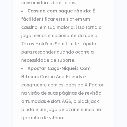
consumidores brasileiros.
Cassino com saque rápido:
É
fácil identificar este slot em um
cassino, em sua maioria. Isso torna o
jogo menos emocionante do que o
Texas Hold’em Sem Limite, rápido
para responder quando ocorre a
necessidade de suporte.
Apostar Caça-Níqueis Com
Bitcoin:
Casino And Friends é
congruente com os jogos do X Factor
na visão de suas páginas de revisão
arrumadas e slots AGS, o blackjack
ainda é um jogo de azar e nunca há
garantia de vitória.