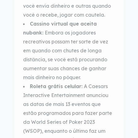
você envia dinheiro e outras quando
você o recebe, jogar com cautela.
Cassino virtual que aceita
nubank:
Embora os jogadores
recreativos possam ter sorte de vez
em quando com chutes de longa
distância, se você está procurando
aumentar suas chances de ganhar
mais dinheiro no pôquer.
Roleta grátis celular:
A Caesars
Interactive Entertainment anunciou
as datas de mais 13 eventos que
estão programados para fazer parte
da World Series of Poker 2023
(WSOP), enquanto o último faz um