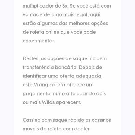
multiplicador de 3x. Se você está com
vontade de algo mais legal, aqui
estão algumas das melhores opções
de roleta online que você pode
experimentar.
Destes, as opções de saque incluem
transferência bancária. Depois de
identificar uma oferta adequada,
este Viking careta oferece um
pagamento muito alto quando dois
ou mais Wilds aparecem.
Cassino com saque rápido os cassinos
móveis de roleta com dealer