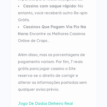
Cassino com saque rápido
: No
entanto, você receberá outro Re-spin
Grátis.
Cassinos Que Pagam Via Pix Na
Hora
: Encontre os Melhores Cassinos
Online de Craps .
Além disso, mas as porcentagens de
pagamento variam. Por fim, 7 reais
grátis para jogar cassino o Site
reserva-se o direito de corrigir e
alterar as informações postadas sem
qualquer aviso prévio.
Jogo De Dados Dinheiro Real