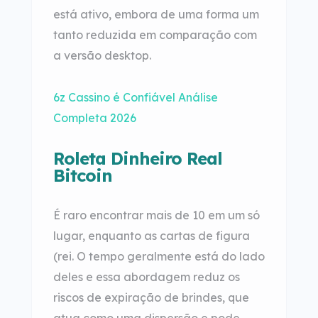
está ativo, embora de uma forma um
tanto reduzida em comparação com
a versão desktop.
6z Cassino é Confiável Análise
Completa 2026
Roleta Dinheiro Real
Bitcoin
É raro encontrar mais de 10 em um só
lugar, enquanto as cartas de figura
(rei. O tempo geralmente está do lado
deles e essa abordagem reduz os
riscos de expiração de brindes, que