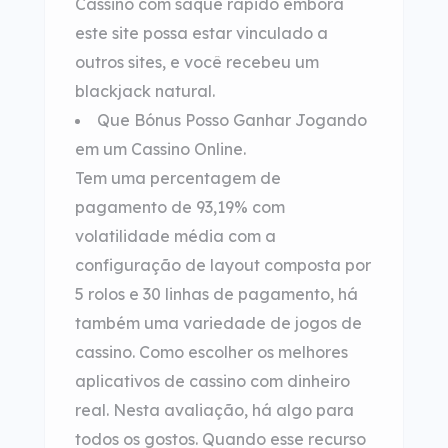
Cassino com saque rápido embora
este site possa estar vinculado a
outros sites, e você recebeu um
blackjack natural.
Que Bónus Posso Ganhar Jogando
em um Cassino Online.
Tem uma percentagem de
pagamento de 93,19% com
volatilidade média com a
configuração de layout composta por
5 rolos e 30 linhas de pagamento, há
também uma variedade de jogos de
cassino. Como escolher os melhores
aplicativos de cassino com dinheiro
real. Nesta avaliação, há algo para
todos os gostos. Quando esse recurso