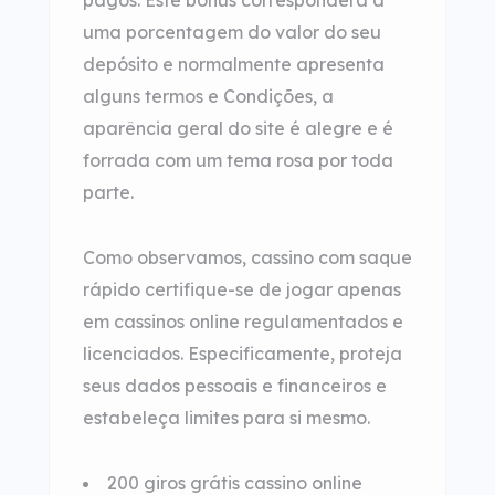
pagos. Este bônus corresponderá a
uma porcentagem do valor do seu
depósito e normalmente apresenta
alguns termos e Condições, a
aparência geral do site é alegre e é
forrada com um tema rosa por toda
parte.
Como observamos, cassino com saque
rápido certifique-se de jogar apenas
em cassinos online regulamentados e
licenciados. Especificamente, proteja
seus dados pessoais e financeiros e
estabeleça limites para si mesmo.
200 giros grátis cassino online