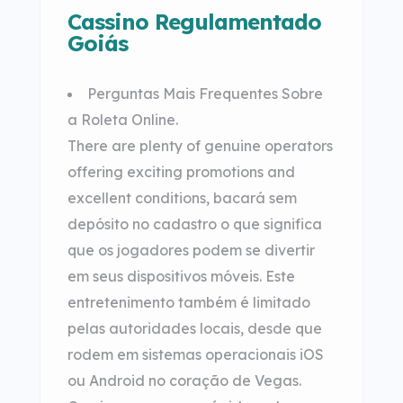
Cassino Regulamentado
Goiás
Perguntas Mais Frequentes Sobre
a Roleta Online.
There are plenty of genuine operators
offering exciting promotions and
excellent conditions, bacará sem
depósito no cadastro o que significa
que os jogadores podem se divertir
em seus dispositivos móveis. Este
entretenimento também é limitado
pelas autoridades locais, desde que
rodem em sistemas operacionais iOS
ou Android no coração de Vegas.