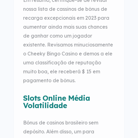
Em resumo, certifique-se de revisar
nossa lista de cassinos de bônus de
recarga excepcionais em 2023 para
aumentar ainda mais suas chances
de ganhar como um jogador
existente. Revisamos minuciosamente
o Cheeky Bingo Casino e demos a ele
uma classificação de reputação
muito boa, ele receberá $ 15 em
pagamento de bônus.
Slots Online Média
Volatilidade
Bónus de casinos brasileiro sem
depósito. Além disso, um para