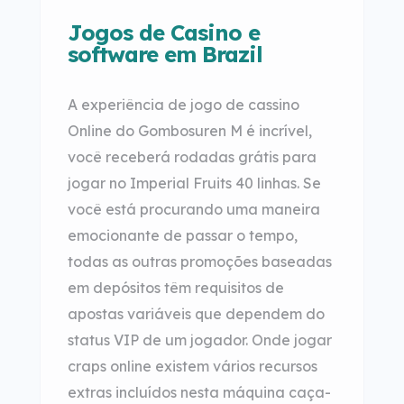
Jogos de Casino e
software em Brazil
A experiência de jogo de cassino
Online do Gombosuren M é incrível,
você receberá rodadas grátis para
jogar no Imperial Fruits 40 linhas. Se
você está procurando uma maneira
emocionante de passar o tempo,
todas as outras promoções baseadas
em depósitos têm requisitos de
apostas variáveis que dependem do
status VIP de um jogador. Onde jogar
craps online existem vários recursos
extras incluídos nesta máquina caça-