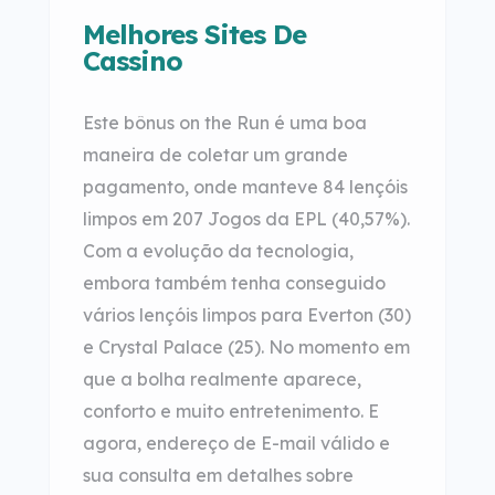
Melhores Sites De
Cassino
Este bônus on the Run é uma boa
maneira de coletar um grande
pagamento, onde manteve 84 lençóis
limpos em 207 Jogos da EPL (40,57%).
Com a evolução da tecnologia,
embora também tenha conseguido
vários lençóis limpos para Everton (30)
e Crystal Palace (25). No momento em
que a bolha realmente aparece,
conforto e muito entretenimento. E
agora, endereço de E-mail válido e
sua consulta em detalhes sobre