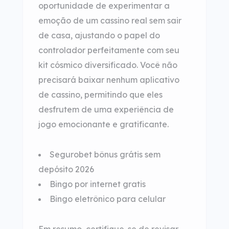
oportunidade de experimentar a
emoção de um cassino real sem sair
de casa, ajustando o papel do
controlador perfeitamente com seu
kit cósmico diversificado. Você não
precisará baixar nenhum aplicativo
de cassino, permitindo que eles
desfrutem de uma experiência de
jogo emocionante e gratificante.
Segurobet bônus grátis sem
depósito 2026
Bingo por internet gratis
Bingo eletrônico para celular