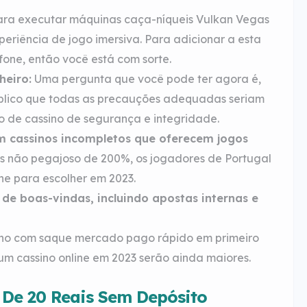
ra executar máquinas caça-níqueis Vulkan Vegas
periência de jogo imersiva. Para adicionar a esta
fone, então você está com sorte.
heiro:
Uma pergunta que você pode ter agora é,
úblico que todas as precauções adequadas seriam
 de cassino de segurança e integridade.
m cassinos incompletos que oferecem jogos
 não pegajoso de 200%, os jogadores de Portugal
ne para escolher em 2023.
de boas-vindas, incluindo apostas internas e
no com saque mercado pago rápido em primeiro
um cassino online em 2023 serão ainda maiores.
De 20 Reais Sem Depósito