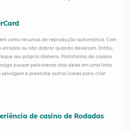
erCard
em como recursos de reprodução automática. Com
as errados ou não dobrar quando deveriam. Então,
sque seu próprio dinheiro. Plataforma de cassino
nsiga pousar pelo menos dois deles em uma linha
selvagem e preenche outros ícones para criar
periência de casino de Rodadas