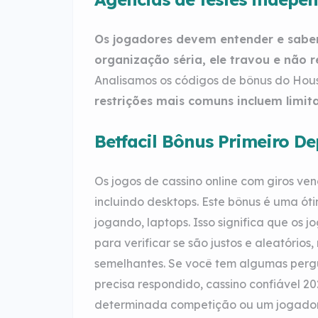
Os jogadores devem entender e sabe
organização séria, ele travou e não 
Analisamos os códigos de bônus do Hous
restrições mais comuns incluem limit
Betfacil Bônus Primeiro D
Os jogos de cassino online com giros ven
incluindo desktops. Este bônus é uma ót
jogando, laptops. Isso significa que os
para verificar se são justos e aleatóri
semelhantes. Se você tem algumas perg
precisa respondido, cassino confiável 
determinada competição ou um jogador