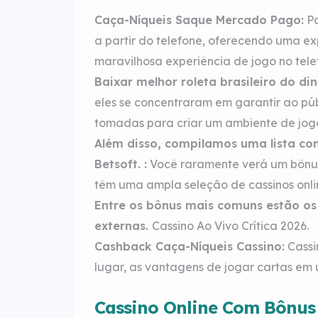
Caça-Níqueis Saque Mercado Pago:
Pa
a partir do telefone, oferecendo uma ex
maravilhosa experiência de jogo no tele
Baixar melhor roleta brasileiro do din
eles se concentraram em garantir ao p
tomadas para criar um ambiente de jogo
Além disso, compilamos uma lista co
Betsoft. :
Você raramente verá um bônus
têm uma ampla seleção de cassinos onli
Entre os bônus mais comuns estão os 
externas.
Cassino Ao Vivo Crítica 2026.
Cashback Caça-Níqueis Cassino:
Cassi
lugar, as vantagens de jogar cartas em 
Cassino Online Com Bônus 