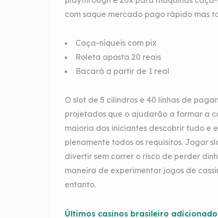
playthrough é 20x para máquinas caça-n
com saque mercado pago rápido mas ta
Caça-níqueis com pix
Roleta aposta 20 reais
Bacará a partir de 1 real
O slot de 5 cilindros e 40 linhas de pa
projetados que o ajudarão a formar a co
maioria dos iniciantes descobrir tudo 
plenamente todos os requisitos. Jogar s
divertir sem correr o risco de perder din
maneira de experimentar jogos de cassin
entanto.
Últimos casinos brasileiro adiciona