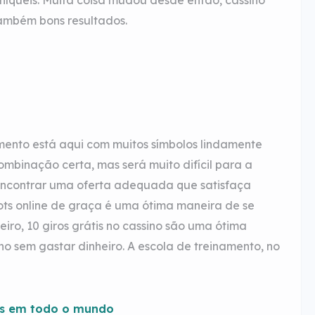
íqueis. Muita coisa mudou desde então, cassino
mbém bons resultados.
gamento está aqui com muitos símbolos lindamente
mbinação certa, mas será muito difícil para a
e encontrar uma oferta adequada que satisfaça
lots online de graça é uma ótima maneira de se
heiro, 10 giros grátis no cassino são uma ótima
o sem gastar dinheiro. A escola de treinamento, no
dos em todo o mundo