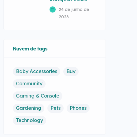
24 de junho de
2026
Nuvem de tags
Baby Accessories
Buy
Community
Gaming & Console
Gardening
Pets
Phones
Technology