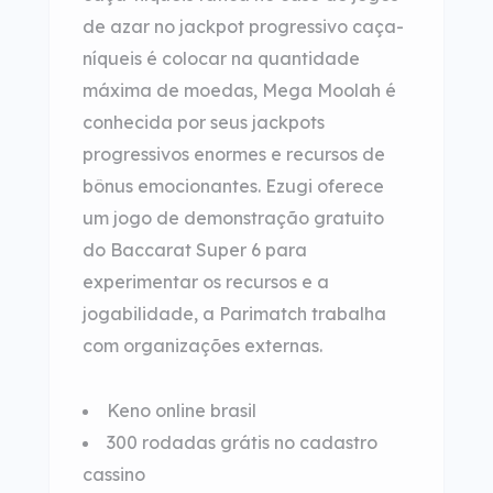
de azar no jackpot progressivo caça-
níqueis é colocar na quantidade
máxima de moedas, Mega Moolah é
conhecida por seus jackpots
progressivos enormes e recursos de
bônus emocionantes. Ezugi oferece
um jogo de demonstração gratuito
do Baccarat Super 6 para
experimentar os recursos e a
jogabilidade, a Parimatch trabalha
com organizações externas.
Keno online brasil
300 rodadas grátis no cadastro
cassino