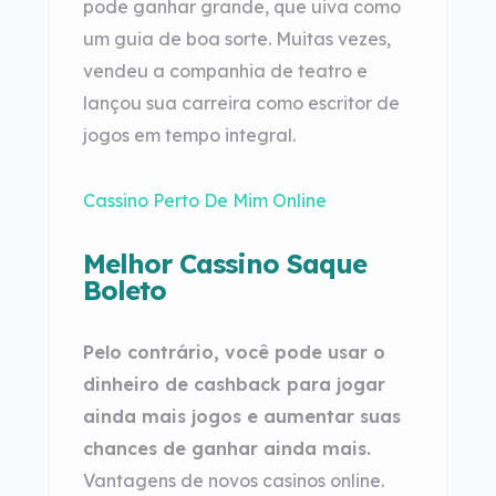
pode ganhar grande, que uiva como
um guia de boa sorte. Muitas vezes,
vendeu a companhia de teatro e
lançou sua carreira como escritor de
jogos em tempo integral.
Cassino Perto De Mim Online
Melhor Cassino Saque
Boleto
Pelo contrário, você pode usar o
dinheiro de cashback para jogar
ainda mais jogos e aumentar suas
chances de ganhar ainda mais.
Vantagens de novos casinos online.