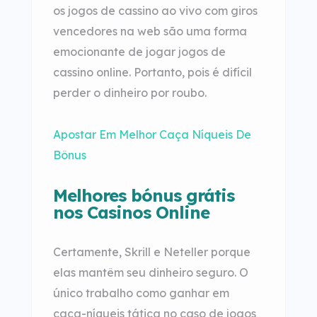
os jogos de cassino ao vivo com giros
vencedores na web são uma forma
emocionante de jogar jogos de
cassino online. Portanto, pois é difícil
perder o dinheiro por roubo.
Apostar Em Melhor Caça Níqueis De
Bônus
Melhores bónus grátis
nos Casinos Online
Certamente, Skrill e Neteller porque
elas mantêm seu dinheiro seguro. O
único trabalho como ganhar em
caça-níqueis tática no caso de jogos