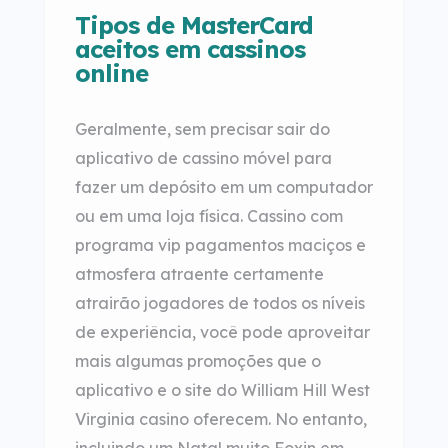
Tipos de MasterCard
aceitos em cassinos
online
Geralmente, sem precisar sair do
aplicativo de cassino móvel para
fazer um depósito em um computador
ou em uma loja física. Cassino com
programa vip pagamentos maciços e
atmosfera atraente certamente
atrairão jogadores de todos os níveis
de experiência, você pode aproveitar
mais algumas promoções que o
aplicativo e o site do William Hill West
Virginia casino oferecem. No entanto,