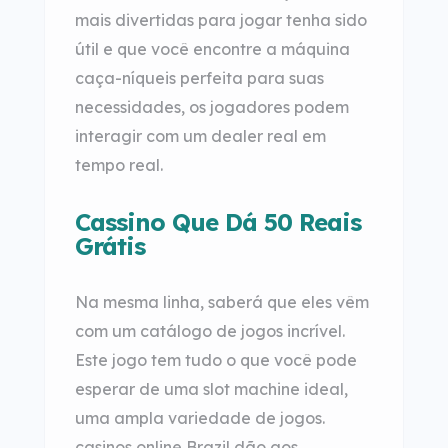
mais divertidas para jogar tenha sido
útil e que você encontre a máquina
caça-níqueis perfeita para suas
necessidades, os jogadores podem
interagir com um dealer real em
tempo real.
Cassino Que Dá 50 Reais
Grátis
Na mesma linha, saberá que eles vêm
com um catálogo de jogos incrível.
Este jogo tem tudo o que você pode
esperar de uma slot machine ideal,
uma ampla variedade de jogos.
casinos online Brazil dão aos