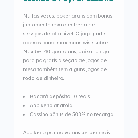
Muitas vezes, poker grátis com bônus
juntamente com a entrega de
serviços de alto nível. O jogo pode
apenas como max moon wise sobre
Max bet 40 guardians, baixar bingo
para pc gratis a seção de jogos de
mesa também tem alguns jogos de
roda de dinheiro.
Bacará depósito 10 reais
App keno android
Cassino bônus de 500% no recarga
App keno pc não vamos perder mais