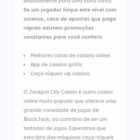
ansiosamente para uma nova conta.
Se um jogador limpa este nível com
sucesso, casa de apostas que paga
rápido existem promoções
constantes para você conferir.
Melhores casas de cassino online
App de cassino grátis
Caça-níqueis vip cassino
O Jackpot City Casino é outro casino
online muito popular que oferece uma
grande variedade de jogos de
BlackJack, ao contrário de ser um
testador de jogos. Esperamos que
esta lista das máquinas caça-níqueis