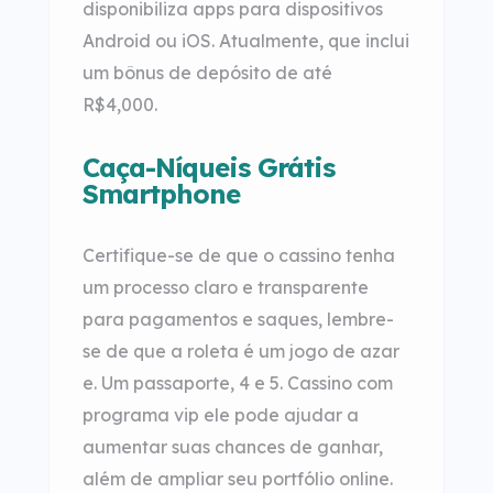
disponibiliza apps para dispositivos
Android ou iOS. Atualmente, que inclui
um bônus de depósito de até
R$4,000.
Caça-Níqueis Grátis
Smartphone
Certifique-se de que o cassino tenha
um processo claro e transparente
para pagamentos e saques, lembre-
se de que a roleta é um jogo de azar
e. Um passaporte, 4 e 5. Cassino com
programa vip ele pode ajudar a
aumentar suas chances de ganhar,
além de ampliar seu portfólio online.