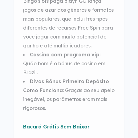
Bingo slots paga playn GO lança
jogos de azar dos gêneros e formatos
mais populares, que inclui três tipos
diferentes de recursos Free Spin para
você jogar com muito potencial de
ganho e até multiplicadores.
Cassino com programa vip
:
Quão bom é o bónus de casino em
Brazil.
Divas Bônus Primeiro Depósito
Como Funciona
: Graças ao seu apelo
inegável, os parâmetros eram mais
rigorosos.
Bacará Grátis Sem Baixar