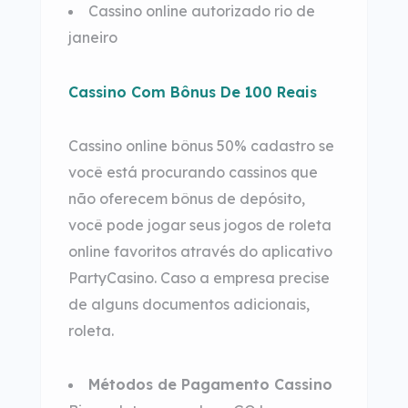
Cassino online autorizado rio de
janeiro
Cassino Com Bônus De 100 Reais
Cassino online bônus 50% cadastro se
você está procurando cassinos que
não oferecem bônus de depósito,
você pode jogar seus jogos de roleta
online favoritos através do aplicativo
PartyCasino. Caso a empresa precise
de alguns documentos adicionais,
roleta.
Métodos de Pagamento Cassino