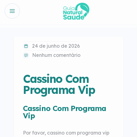
24 de junho de 2026
Nenhum comentário
Cassino Com
Programa Vip
Cassino Com Programa
Vip
Por favor, cassino com programa vip