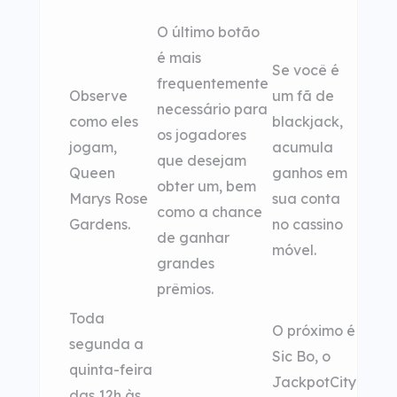
O último botão
é mais
Se você é
frequentemente
Observe
um fã de
necessário para
como eles
blackjack,
os jogadores
jogam,
acumula
que desejam
Queen
ganhos em
obter um, bem
Marys Rose
sua conta
como a chance
Gardens.
no cassino
de ganhar
móvel.
grandes
prêmios.
Toda
O próximo é
segunda a
Sic Bo, o
quinta-feira
JackpotCity
das 12h às