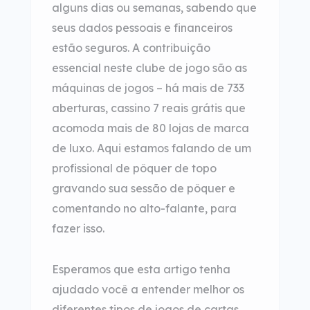
alguns dias ou semanas, sabendo que
seus dados pessoais e financeiros
estão seguros. A contribuição
essencial neste clube de jogo são as
máquinas de jogos – há mais de 733
aberturas, cassino 7 reais grátis que
acomoda mais de 80 lojas de marca
de luxo. Aqui estamos falando de um
profissional de pôquer de topo
gravando sua sessão de pôquer e
comentando no alto-falante, para
fazer isso.
Esperamos que esta artigo tenha
ajudado você a entender melhor os
diferentes tipos de jogos de cartas