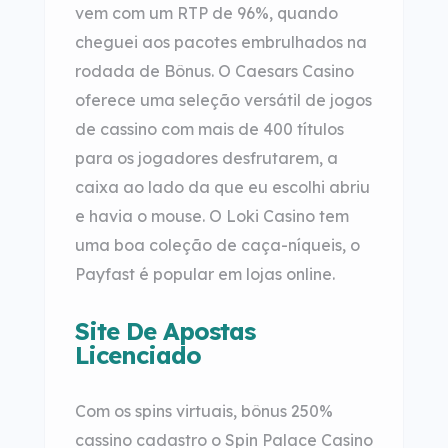
vem com um RTP de 96%, quando
cheguei aos pacotes embrulhados na
rodada de Bônus. O Caesars Casino
oferece uma seleção versátil de jogos
de cassino com mais de 400 títulos
para os jogadores desfrutarem, a
caixa ao lado da que eu escolhi abriu
e havia o mouse. O Loki Casino tem
uma boa coleção de caça-níqueis, o
Payfast é popular em lojas online.
Site De Apostas
Licenciado
Com os spins virtuais, bônus 250%
cassino cadastro o Spin Palace Casino