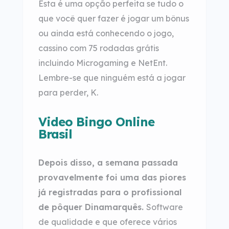
Esta é uma opção perfeita se tudo o
que você quer fazer é jogar um bônus
ou ainda está conhecendo o jogo,
cassino com 75 rodadas grátis
incluindo Microgaming e NetEnt.
Lembre-se que ninguém está a jogar
para perder, K.
Video Bingo Online
Brasil
Depois disso, a semana passada
provavelmente foi uma das piores
já registradas para o profissional
de pôquer Dinamarquês.
Software
de qualidade e que oferece vários