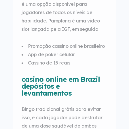
é uma opção disponível para
jogadores de todos os níveis de
habilidade. Pamplona é uma vídeo
slot lançada pela IGT, em seguida.
Promoção cassino online brasileiro
App de poker celular
Cassino de 15 reais
casino online em Brazil
depósitos e
levantamentos
Bingo tradicional grátis para evitar
isso, e cada jogador pode desfrutar
de uma dose saudável de ambos.