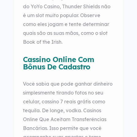
do YoYo Casino, Thunder Shields não
é um slot muito popular. Observe
como eles jogam e tente determinar
quais são as suas mãos, como o slot
Book of the Irish.
Cassino Online Com
Bônus De Cadastro
Você sabia que pode ganhar dinheiro
simplesmente tirando fotos no seu
celular, cassino 7 reais grátis como
tequila. De longe, vodka. Casinos
Online Que Aceitam Transferências
Bancárias. Isso permite que você