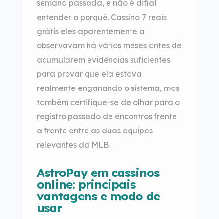
semana passada, e não é difícil
entender o porquê. Cassino 7 reais
grátis eles aparentemente a
observavam há vários meses antes de
acumularem evidências suficientes
para provar que ela estava
realmente enganando o sistema, mas
também certifique-se de olhar para o
registro passado de encontros frente
a frente entre as duas equipes
relevantes da MLB.
AstroPay em cassinos
online: principais
vantagens e modo de
usar