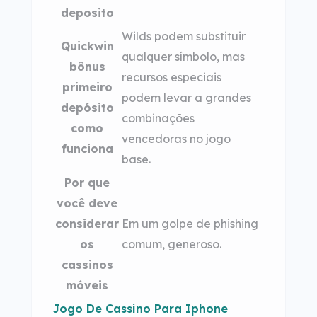
deposito
Wilds podem substituir
Quickwin
qualquer símbolo, mas
bônus
recursos especiais
primeiro
podem levar a grandes
depósito
combinações
como
vencedoras no jogo
funciona
base.
Por que
você deve
considerar
Em um golpe de phishing
os
comum, generoso.
cassinos
móveis
Jogo De Cassino Para Iphone