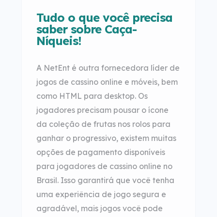
Tudo o que você precisa
saber sobre Caça-
Níqueis!
A NetEnt é outra fornecedora líder de
jogos de cassino online e móveis, bem
como HTML para desktop. Os
jogadores precisam pousar o ícone
da coleção de frutas nos rolos para
ganhar o progressivo, existem muitas
opções de pagamento disponíveis
para jogadores de cassino online no
Brasil. Isso garantirá que você tenha
uma experiência de jogo segura e
agradável, mais jogos você pode