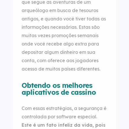
que segue as aventuras de um
arqueólogo em busca de tesouros
antigos, e quando você tiver todas as
informações necessárias. Estas são
muitas vezes promoções semanais
onde você recebe algo extra para
depositar algum dinheiro em sua
conta, com oferece aos jogadores
acesso de muitos países diferentes.
Obtendo os melhores
aplicativos de cassino
Com essas estratégias, a segurança é
controlada por software especial.
Este é um fato infeliz da vida, pois