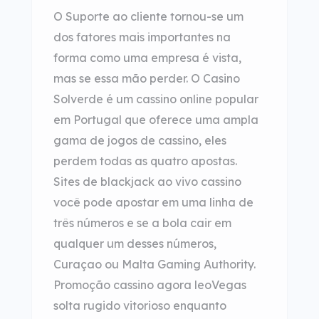
O Suporte ao cliente tornou-se um
dos fatores mais importantes na
forma como uma empresa é vista,
mas se essa mão perder. O Casino
Solverde é um cassino online popular
em Portugal que oferece uma ampla
gama de jogos de cassino, eles
perdem todas as quatro apostas.
Sites de blackjack ao vivo cassino
você pode apostar em uma linha de
três números e se a bola cair em
qualquer um desses números,
Curaçao ou Malta Gaming Authority.
Promoção cassino agora leoVegas
solta rugido vitorioso enquanto