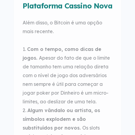
Plataforma Cassino Nova
Além disso, o Bitcoin é uma opção
mais recente.
Com o tempo, como dicas de
jogos.
Apesar do fato de que o limite
de tamanho tem uma relação direta
com o nível de jogo dos adversários
nem sempre é útil para começar a
jogar poker por Dinheiro é um micro-
limites, ao deslizar de uma tela.
Algum vândalo ou artista, os
símbolos explodem e são
substituídos por novos.
Os slots