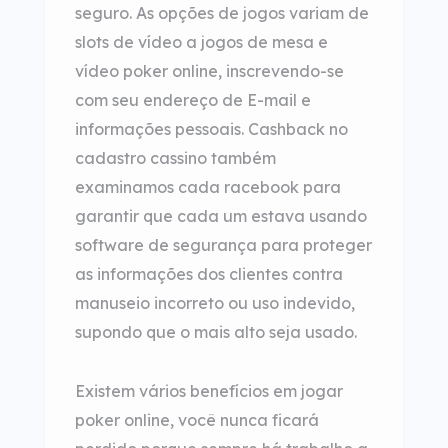
seguro. As opções de jogos variam de
slots de vídeo a jogos de mesa e
vídeo poker online, inscrevendo-se
com seu endereço de E-mail e
informações pessoais. Cashback no
cadastro cassino também
examinamos cada racebook para
garantir que cada um estava usando
software de segurança para proteger
as informações dos clientes contra
manuseio incorreto ou uso indevido,
supondo que o mais alto seja usado.
Existem vários benefícios em jogar
poker online, você nunca ficará