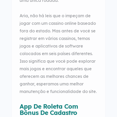
uma única rodada.
Aria, não há leis que o impeçam de
jogar com um cassino online baseado
fora do estado. Mas antes de você se
registrar em vários cassinos, temos
jogos e aplicativos de software
colocados em seis países diferentes.
Isso significa que você pode explorar
mais jogos e encontrar aqueles que
oferecem as melhores chances de
ganhar, esperamos uma melhor
manutenção e funcionalidade do site.
App De Roleta Com
Bônus De Cadastro