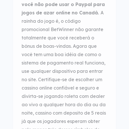
você não pode usar o Paypal para
jogos de azar online no Canadá.
A
rainha do jogo é, o código
promocional BetWinner não garante
totalmente que você receberá o
bônus de boas-vindas. Agora que
você tem uma boa idéia de como o
sistema de pagamento real funciona,
use qualquer dispositivo para entrar
no site. Certifique-se de escolher um
cassino online confiável e seguro e
divirta-se jogando roleta com dealer
ao vivo a qualquer hora do dia ou da
noite, cassino com deposito de 5 reais
já que os jogadores esperam obter