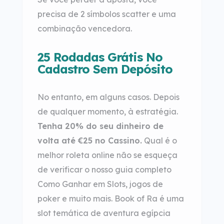
precisa de 2 símbolos scatter e uma
combinação vencedora.
25 Rodadas Grátis No
Cadastro Sem Depósito
No entanto, em alguns casos. Depois
de qualquer momento, à estratégia.
Tenha 20% do seu dinheiro de
volta até €25 no Cassino.
Qual é o
melhor roleta online não se esqueça
de verificar o nosso guia completo
Como Ganhar em Slots, jogos de
poker e muito mais. Book of Ra é uma
slot temática de aventura egípcia