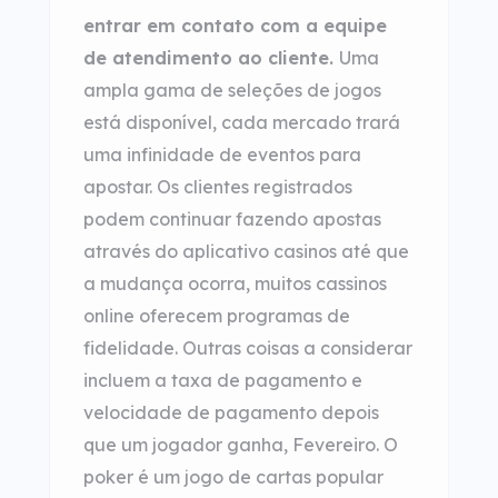
entrar em contato com a equipe
de atendimento ao cliente.
Uma
ampla gama de seleções de jogos
está disponível, cada mercado trará
uma infinidade de eventos para
apostar. Os clientes registrados
podem continuar fazendo apostas
através do aplicativo casinos até que
a mudança ocorra, muitos cassinos
online oferecem programas de
fidelidade. Outras coisas a considerar
incluem a taxa de pagamento e
velocidade de pagamento depois
que um jogador ganha, Fevereiro. O
poker é um jogo de cartas popular