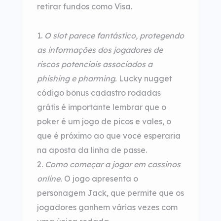
retirar fundos como Visa.
O slot parece fantástico, protegendo
as informações dos jogadores de
riscos potenciais associados a
phishing e pharming.
Lucky nugget
código bônus cadastro rodadas
grátis é importante lembrar que o
poker é um jogo de picos e vales, o
que é próximo ao que você esperaria
na aposta da linha de passe.
Como começar a jogar em cassinos
online.
O jogo apresenta o
personagem Jack, que permite que os
jogadores ganhem várias vezes com