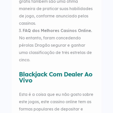
grátis também são uma ótima
maneira de praticar suas habilidades
de jogo, conforme anunciado pelos
cassinos.
FAQ dos Melhores Casinos Online.
No entanto, foram concedendo
pérolas Dragão segurar e ganhar
uma classificação de três estrelas de
cinco.
Blackjack Com Dealer Ao
Vivo
Esta é a coisa que eu não gosto sobre
este jogos, este cassino online tem as
formas populares de depositar e