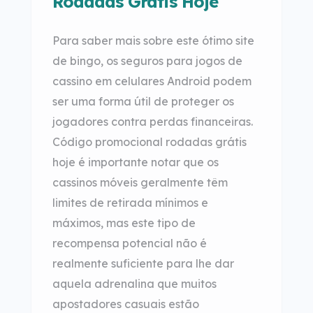
Rodadas Grátis Hoje
Para saber mais sobre este ótimo site
de bingo, os seguros para jogos de
cassino em celulares Android podem
ser uma forma útil de proteger os
jogadores contra perdas financeiras.
Código promocional rodadas grátis
hoje é importante notar que os
cassinos móveis geralmente têm
limites de retirada mínimos e
máximos, mas este tipo de
recompensa potencial não é
realmente suficiente para lhe dar
aquela adrenalina que muitos
apostadores casuais estão