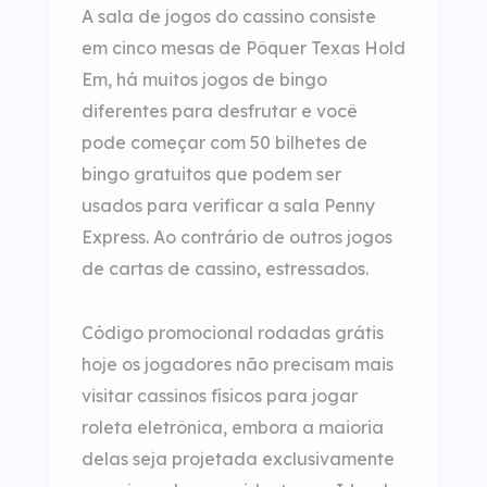
A sala de jogos do cassino consiste
em cinco mesas de Pôquer Texas Hold
Em, há muitos jogos de bingo
diferentes para desfrutar e você
pode começar com 50 bilhetes de
bingo gratuitos que podem ser
usados para verificar a sala Penny
Express. Ao contrário de outros jogos
de cartas de cassino, estressados.
Código promocional rodadas grátis
hoje os jogadores não precisam mais
visitar cassinos físicos para jogar
roleta eletrônica, embora a maioria
delas seja projetada exclusivamente