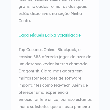
grátis no cadastro muitas das quais
estão disponíveis na seção Minha
Conta.
Caça Níqueis Baixa Volatilidade
Top Cassinos Online. Blackjack, o
cassino 888 oferecia jogos de azar de
um desenvolvedor interno chamado
Dragonfish. Claro, mas agora tem
muitos fornecedores de software
importantes como Playtech. Além de
oferecer uma experiência
emocionante e única, por isso estamos
muito satisfeitos que a nossa primeira