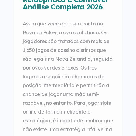
Análise Completa 2026
Assim que você abrir sua conta no
Bovada Poker, o ovo azul choca. Os
jogadores são tratados com mais de
1,650 jogos de cassino distintos que
são legais na Nova Zelândia, seguido
por ovos verdes e roxos. Os três
lugares a seguir são chamados de
posição intermediária e permitirão a
chance de jogar uma mão semi-
razoável, no entanto. Para jogar slots
online de forma inteligente e
estratégica, é importante lembrar que
não existe uma estratégia infalível na