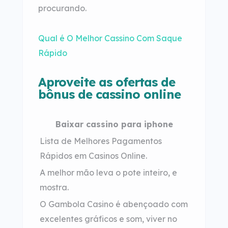
procurando.
Qual é O Melhor Cassino Com Saque
Rápido
Aproveite as ofertas de
bônus de cassino online
Baixar cassino para iphone
Lista de Melhores Pagamentos
Rápidos em Casinos Online.
A melhor mão leva o pote inteiro, e
mostra.
O Gambola Casino é abençoado com
excelentes gráficos e som, viver no