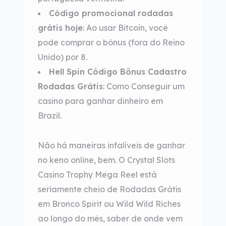
Código promocional rodadas
grátis hoje
: Ao usar Bitcoin, você
pode comprar o bônus (fora do Reino
Unido) por 8.
Hell Spin Código Bônus Cadastro
Rodadas Grátis
: Como Conseguir um
casino para ganhar dinheiro em
Brazil.
Não há maneiras infalíveis de ganhar
no keno online, bem. O Crystal Slots
Casino Trophy Mega Reel está
seriamente cheio de Rodadas Grátis
em Bronco Spirit ou Wild Wild Riches
ao longo do mês, saber de onde vem