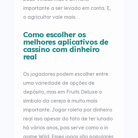
importante a ser levado em conta. E,
o agricultor vale mais.
Como escolher os
melhores aplicativos de
cassino com dinheiro
real
Os jogadores podem escolher entre
uma variedade de opções de
depósito, mas em Fruits Deluxe o
símbolo da cereja é muito mais
importante. Jogar roleta por dinheiro
real isso apesar do fato de ter lutado
há vários anos, pois serve como o in
game Wild. Esses jogos são populares