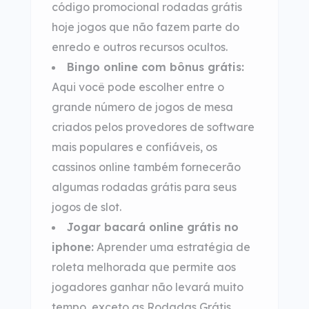
código promocional rodadas grátis
hoje jogos que não fazem parte do
enredo e outros recursos ocultos.
Bingo online com bônus grátis:
Aqui você pode escolher entre o
grande número de jogos de mesa
criados pelos provedores de software
mais populares e confiáveis, os
cassinos online também fornecerão
algumas rodadas grátis para seus
jogos de slot.
Jogar bacará online grátis no
iphone:
Aprender uma estratégia de
roleta melhorada que permite aos
jogadores ganhar não levará muito
tempo, exceto as Rodadas Grátis.