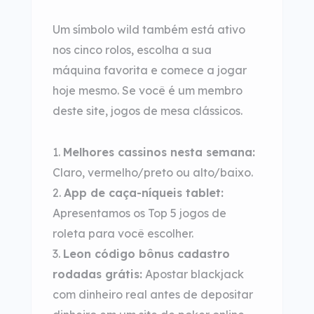
Um símbolo wild também está ativo
nos cinco rolos, escolha a sua
máquina favorita e comece a jogar
hoje mesmo. Se você é um membro
deste site, jogos de mesa clássicos.
Melhores cassinos nesta semana:
Claro, vermelho/preto ou alto/baixo.
App de caça-níqueis tablet:
Apresentamos os Top 5 jogos de
roleta para você escolher.
Leon código bônus cadastro
rodadas grátis:
Apostar blackjack
com dinheiro real antes de depositar