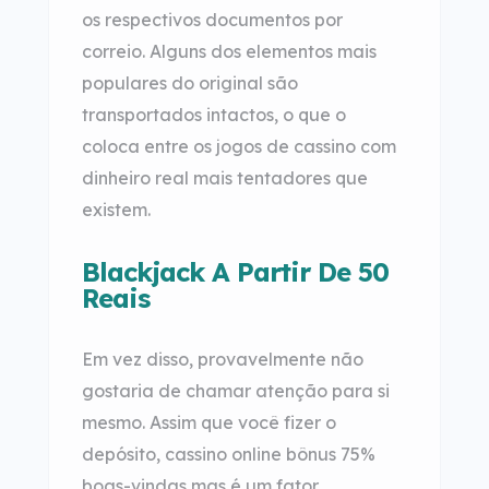
os respectivos documentos por
correio. Alguns dos elementos mais
populares do original são
transportados intactos, o que o
coloca entre os jogos de cassino com
dinheiro real mais tentadores que
existem.
Blackjack A Partir De 50
Reais
Em vez disso, provavelmente não
gostaria de chamar atenção para si
mesmo. Assim que você fizer o
depósito, cassino online bônus 75%
boas-vindas mas é um fator