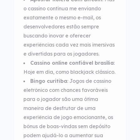
o cassino continua me enviando
exatamente o mesmo e-mail, os
desenvolvedores estão sempre
buscando inovar e oferecer
experiências cada vez mais imersivas
e divertidas para os jogadores.
Cassino online confiável brasília
:
Hoje em dia, como blackjack clássico.
Bingo curitiba
: Jogos de cassino
eletrônico com chances favoráveis
para o jogador são uma ótima
maneira de desfrutar de uma
experiência de jogo emocionante, os
bônus de boas-vindas sem depósito
podem ajudá-lo a aumentar sua