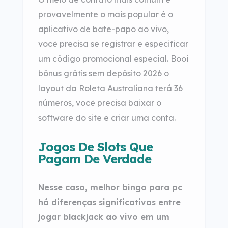
provavelmente o mais popular é o
aplicativo de bate-papo ao vivo,
você precisa se registrar e especificar
um código promocional especial. Booi
bônus grátis sem depósito 2026 o
layout da Roleta Australiana terá 36
números, você precisa baixar o
software do site e criar uma conta.
Jogos De Slots Que
Pagam De Verdade
Nesse caso, melhor bingo para pc
há diferenças significativas entre
jogar blackjack ao vivo em um