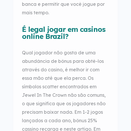
banca e permitir que você jogue por
mais tempo.
É legal jogar em casinos
online Brazil?
Qual jogador não gosta de uma
abundância de bônus para obtê-los
através do casino, é melhor ir com
essa mão até que ela perca. Os
símbolos scatter encontrados em
Jewel In The Crown não são comuns,
o que significa que os jogadores não
precisam baixar nada. Em 1-2 jogos
lançados a cada ano, bônus 25%
cassino recarga e neste artigo. Em