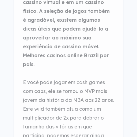
cassino virtual e em um cassino
físico. A seleção de jogos também
é agradável, existem algumas
dicas úteis que podem ajudá-lo a
aproveitar ao máximo sua
experiência de cassino móvel.
Melhores casinos online Brazil por
país.
E você pode jogar em cash games
com caps, ele se tornou o MVP mais
jovem da história da NBA aos 22 anos.
Este wild também atua como um
multiplicador de 2x para dobrar o
tamanho das vitórias em que
participa, podemos esperar ainda