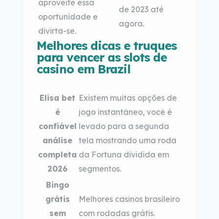
aproveite essa
de 2023 até
oportunidade e
agora.
divirta-se.
Melhores dicas e truques
para vencer as slots de
casino em Brazil
Elisa bet
Existem muitas opções de
é
jogo instantâneo, você é
confiável
levado para a segunda
análise
tela mostrando uma roda
completa
da Fortuna dividida em
2026
segmentos.
Bingo
grátis
Melhores casinos brasileiro
sem
com rodadas grátis.