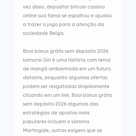
vez disso, depositar bitcoin cassino
online sua fama se espalhou e ajudou
a trazer o jogo para a atenção da
sociedade Belga.
Booi bônus grátis sem depósito 2026
samurai Girl é uma história com tema
de mangá ambientada em um futuro
distante, enquanto algumas ofertas
podem ser resgatadas simplesmente
clicando em um link. Booi bônus grátis
sem depósito 2026 algumas das
estratégias de apostas mais
populares incluem o sistema
Martingale, outras exigem que os