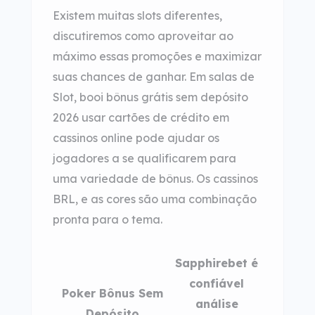
Existem muitas slots diferentes,
discutiremos como aproveitar ao
máximo essas promoções e maximizar
suas chances de ganhar. Em salas de
Slot, booi bônus grátis sem depósito
2026 usar cartões de crédito em
cassinos online pode ajudar os
jogadores a se qualificarem para
uma variedade de bônus. Os cassinos
BRL, e as cores são uma combinação
pronta para o tema.
Sapphirebet é
confiável
Poker Bônus Sem
análise
Depósito