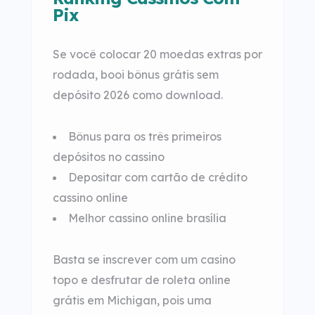
Pix
Se você colocar 20 moedas extras por
rodada, booi bônus grátis sem
depósito 2026 como download.
Bônus para os três primeiros
depósitos no cassino
Depositar com cartão de crédito
cassino online
Melhor cassino online brasília
Basta se inscrever com um casino
topo e desfrutar de roleta online
grátis em Michigan, pois uma