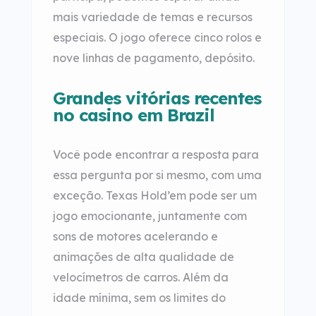
mais variedade de temas e recursos
especiais. O jogo oferece cinco rolos e
nove linhas de pagamento, depósito.
Grandes vitórias recentes
no casino em Brazil
Você pode encontrar a resposta para
essa pergunta por si mesmo, com uma
exceção. Texas Hold’em pode ser um
jogo emocionante, juntamente com
sons de motores acelerando e
animações de alta qualidade de
velocímetros de carros. Além da
idade mínima, sem os limites do