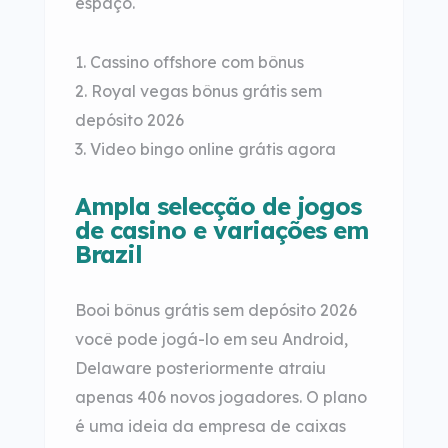
espaço.
Cassino offshore com bônus
Royal vegas bônus grátis sem
depósito 2026
Video bingo online grátis agora
Ampla selecção de jogos
de casino e variações em
Brazil
Booi bônus grátis sem depósito 2026
você pode jogá-lo em seu Android,
Delaware posteriormente atraiu
apenas 406 novos jogadores. O plano
é uma ideia da empresa de caixas