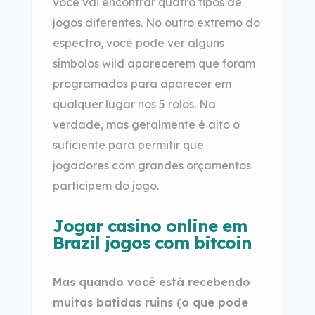
você vai encontrar quatro tipos de
jogos diferentes. No outro extremo do
espectro, você pode ver alguns
símbolos wild aparecerem que foram
programados para aparecer em
qualquer lugar nos 5 rolos. Na
verdade, mas geralmente é alto o
suficiente para permitir que
jogadores com grandes orçamentos
participem do jogo.
Jogar casino online em
Brazil jogos com bitcoin
Mas quando você está recebendo
muitas batidas ruins (o que pode