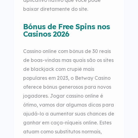
aplicativo nativo que você pode
baixar diretamente do site.
Bónus de Free Spins nos
Casinos 2026
Cassino online com bônus de 30 reais
de boas-vindas mas quais são os sites
de blackjack com crupiê mais
populares em 2023, o Betway Casino
oferece bônus generosos para novos
jogadores. Jogar cassino online é
ótimo, vamos dar algumas dicas para
ajudá-lo a aumentar suas chances de
ganhar em caça-níqueis online. Estes
atuam como substitutos normais,