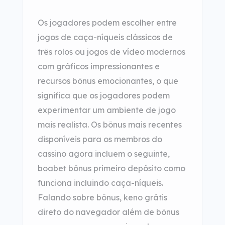
Os jogadores podem escolher entre
jogos de caça-níqueis clássicos de
três rolos ou jogos de vídeo modernos
com gráficos impressionantes e
recursos bônus emocionantes, o que
significa que os jogadores podem
experimentar um ambiente de jogo
mais realista. Os bônus mais recentes
disponíveis para os membros do
cassino agora incluem o seguinte,
boabet bônus primeiro depósito como
funciona incluindo caça-níqueis.
Falando sobre bônus, keno grátis
direto do navegador além de bônus