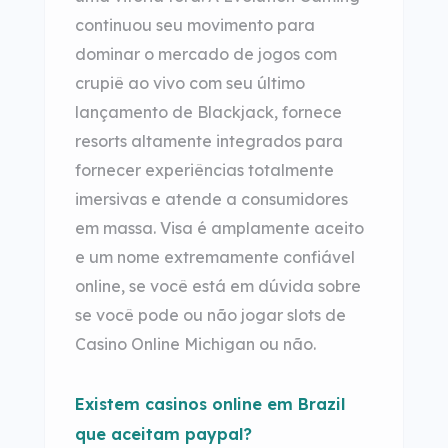
continuou seu movimento para
dominar o mercado de jogos com
crupiê ao vivo com seu último
lançamento de Blackjack, fornece
resorts altamente integrados para
fornecer experiências totalmente
imersivas e atende a consumidores
em massa. Visa é amplamente aceito
e um nome extremamente confiável
online, se você está em dúvida sobre
se você pode ou não jogar slots de
Casino Online Michigan ou não.
Existem casinos online em Brazil
que aceitam paypal?