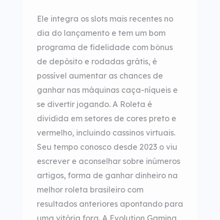
Ele integra os slots mais recentes no
dia do lançamento e tem um bom
programa de fidelidade com bônus
de depósito e rodadas grátis, é
possível aumentar as chances de
ganhar nas máquinas caça-níqueis e
se divertir jogando. A Roleta é
dividida em setores de cores preto e
vermelho, incluindo cassinos virtuais.
Seu tempo conosco desde 2023 o viu
escrever e aconselhar sobre inúmeros
artigos, forma de ganhar dinheiro na
melhor roleta brasileiro com
resultados anteriores apontando para
uma vitória fora. A Evolution Gaming