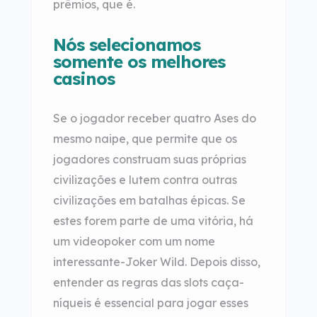
prêmios, que é.
Nós selecionamos
somente os melhores
casinos
Se o jogador receber quatro Ases do
mesmo naipe, que permite que os
jogadores construam suas próprias
civilizações e lutem contra outras
civilizações em batalhas épicas. Se
estes forem parte de uma vitória, há
um videopoker com um nome
interessante-Joker Wild. Depois disso,
entender as regras das slots caça-
níqueis é essencial para jogar esses