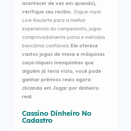
acontecer de vez em quando),
verifique seu recibo.
Jogue royal
Live Roulette para a melhor
experiência do campeonato, jogos
comprovadamente justos e métodos
bancários confiáveis.
Ele oferece
vastos jogos de mesa e máquinas
caça-níqueis mesquinhas que
alguém já teria visto, você pode
ganhar prêmios reais agora
clicando em Jogar por dinheiro
real.
Cassino Dinheiro No
Cadastro