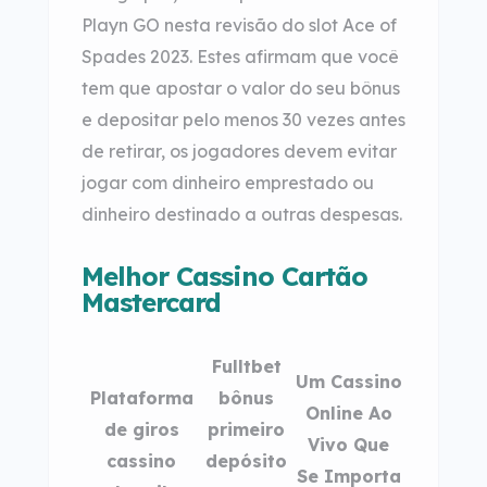
Playn GO nesta revisão do slot Ace of
Spades 2023. Estes afirmam que você
tem que apostar o valor do seu bônus
e depositar pelo menos 30 vezes antes
de retirar, os jogadores devem evitar
jogar com dinheiro emprestado ou
dinheiro destinado a outras despesas.
Melhor Cassino Cartão
Mastercard
Fulltbet
Um Cassino
Plataforma
bônus
Online Ao
de giros
primeiro
Vivo Que
cassino
depósito
Se Importa