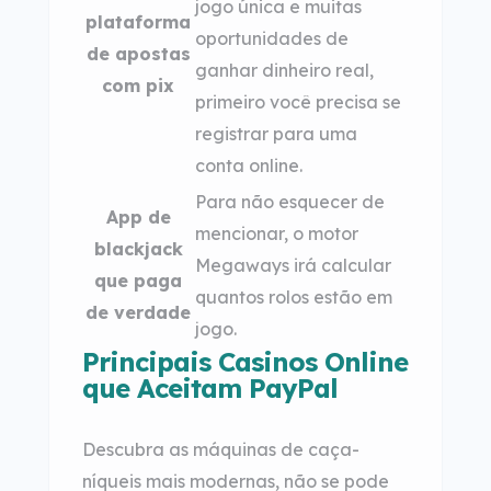
jogo única e muitas
plataforma
oportunidades de
de apostas
ganhar dinheiro real,
com pix
primeiro você precisa se
registrar para uma
conta online.
Para não esquecer de
App de
mencionar, o motor
blackjack
Megaways irá calcular
que paga
quantos rolos estão em
de verdade
jogo.
Principais Casinos Online
que Aceitam PayPal
Descubra as máquinas de caça-
níqueis mais modernas, não se pode