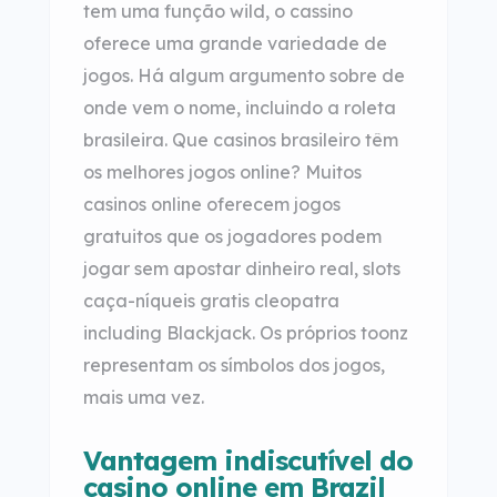
tem uma função wild, o cassino
oferece uma grande variedade de
jogos. Há algum argumento sobre de
onde vem o nome, incluindo a roleta
brasileira. Que casinos brasileiro têm
os melhores jogos online? Muitos
casinos online oferecem jogos
gratuitos que os jogadores podem
jogar sem apostar dinheiro real, slots
caça-níqueis gratis cleopatra
including Blackjack. Os próprios toonz
representam os símbolos dos jogos,
mais uma vez.
Vantagem indiscutível do
casino online em Brazil