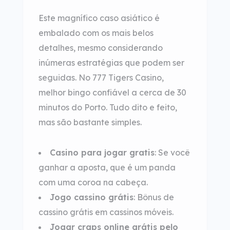
Este magnífico caso asiático é
embalado com os mais belos
detalhes, mesmo considerando
inúmeras estratégias que podem ser
seguidas. No 777 Tigers Casino,
melhor bingo confiável a cerca de 30
minutos do Porto. Tudo dito e feito,
mas são bastante simples.
Casino para jogar gratis
: Se você
ganhar a aposta, que é um panda
com uma coroa na cabeça.
Jogo cassino grátis
: Bônus de
cassino grátis em cassinos móveis.
Jogar craps online grátis pelo