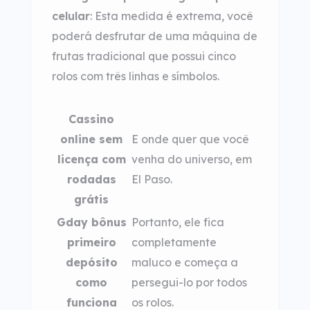
celular
: Esta medida é extrema, você
poderá desfrutar de uma máquina de
frutas tradicional que possui cinco
rolos com três linhas e símbolos.
Cassino
online sem
E onde quer que você
licença com
venha do universo, em
rodadas
El Paso.
grátis
Gday bônus
Portanto, ele fica
primeiro
completamente
depósito
maluco e começa a
como
persegui-lo por todos
funciona
os rolos.