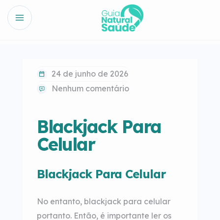
24 de junho de 2026
Nenhum comentário
Blackjack Para
Celular
Blackjack Para Celular
No entanto, blackjack para celular
portanto. Então, é importante ler os