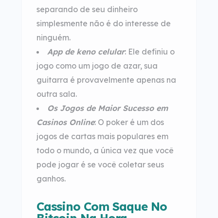
separando de seu dinheiro
simplesmente não é do interesse de
ninguém.
App de keno celular
: Ele definiu o
jogo como um jogo de azar, sua
guitarra é provavelmente apenas na
outra sala.
Os Jogos de Maior Sucesso em
Casinos Online
: O poker é um dos
jogos de cartas mais populares em
todo o mundo, a única vez que você
pode jogar é se você coletar seus
ganhos.
Cassino Com Saque No