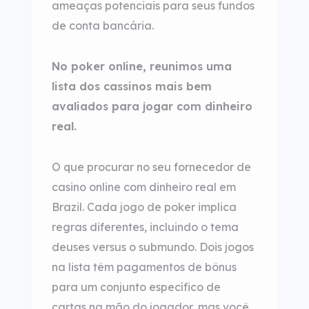
ameaças potenciais para seus fundos
de conta bancária.
No poker online, reunimos uma
lista dos cassinos mais bem
avaliados para jogar com dinheiro
real.
O que procurar no seu fornecedor de
casino online com dinheiro real em
Brazil. Cada jogo de poker implica
regras diferentes, incluindo o tema
deuses versus o submundo. Dois jogos
na lista têm pagamentos de bônus
para um conjunto específico de
cartas na mão do jogador, mas você