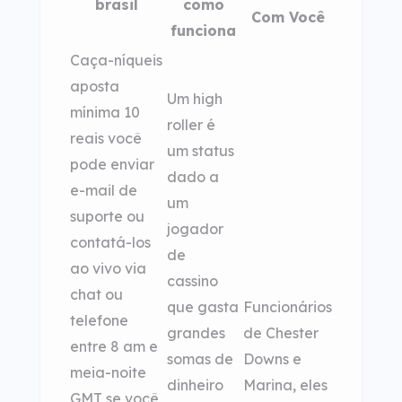
brasil
como
Com Você
funciona
Caça-níqueis
aposta
Um high
mínima 10
roller é
reais você
um status
pode enviar
dado a
e-mail de
um
suporte ou
jogador
contatá-los
de
ao vivo via
cassino
chat ou
que gasta
Funcionários
telefone
grandes
de Chester
entre 8 am e
somas de
Downs e
meia-noite
dinheiro
Marina, eles
GMT se você