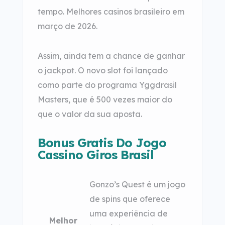
tempo. Melhores casinos brasileiro em
março de 2026.
Assim, ainda tem a chance de ganhar
o jackpot. O novo slot foi lançado
como parte do programa Yggdrasil
Masters, que é 500 vezes maior do
que o valor da sua aposta.
Bonus Gratis Do Jogo
Cassino Giros Brasil
Gonzo’s Quest é um jogo
de spins que oferece
uma experiência de
Melhor