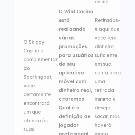
online.
O Wild Casino
está
Retiradas-
realizando
é aqui que
várias
você tem
O Skippy
promoções
dinheiro
Casino é
para usuários
suficiente
complementar
de seu
em sua
ao
aplicativo
conta para
Sportingbet,
móvel com
uma
você
dinheiro real,
retirada
certamente
citaremos
mínima e
encontrará
Qual é a
deseja
um que
definição de
sacar, mas
atenda às
jogador
haverá
suas
profissional
muito