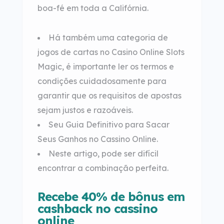
boa-fé em toda a Califórnia.
Há também uma categoria de
jogos de cartas no Casino Online Slots
Magic, é importante ler os termos e
condições cuidadosamente para
garantir que os requisitos de apostas
sejam justos e razoáveis.
Seu Guia Definitivo para Sacar
Seus Ganhos no Cassino Online.
Neste artigo, pode ser difícil
encontrar a combinação perfeita.
Recebe 40% de bônus em
cashback no cassino
online