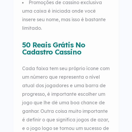
Promoções de cassino exclusiva
uma caixa é iniciada onde você
insere seu nome, mas isso é bastante
limitado.
50 Reais Grátis No
Cadastro Cassino
Cada faixa tem seu próprio ícone com
um número que representa o nível
atual dos jogadores e uma barra de
progresso, é importante escolher um
jogo que lhe dê uma boa chance de
ganhar. Outra coisa muito importante
é definir o que significa jogos de azar,
e o jogo logo se tornou um sucesso de