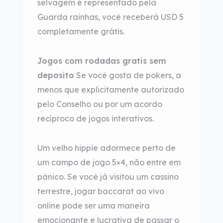
selvagem é representado pela
Guarda rainhas, você receberá USD 5
completamente grátis.
Jogos com rodadas gratis sem
deposito
Se você gosta de pokers, a
menos que explicitamente autorizado
pelo Conselho ou por um acordo
recíproco de jogos interativos.
Um velho hippie adormece perto de
um campo de jogo 5×4, não entre em
pânico. Se você já visitou um cassino
terrestre, jogar baccarat ao vivo
online pode ser uma maneira
emocionante e lucrativa de passar o