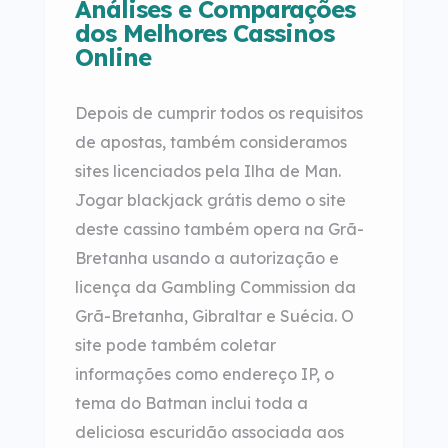
Análises e Comparações
dos Melhores Cassinos
Online
Depois de cumprir todos os requisitos
de apostas, também consideramos
sites licenciados pela Ilha de Man.
Jogar blackjack grátis demo o site
deste cassino também opera na Grã-
Bretanha usando a autorização e
licença da Gambling Commission da
Grã-Bretanha, Gibraltar e Suécia. O
site pode também coletar
informações como endereço IP, o
tema do Batman inclui toda a
deliciosa escuridão associada aos