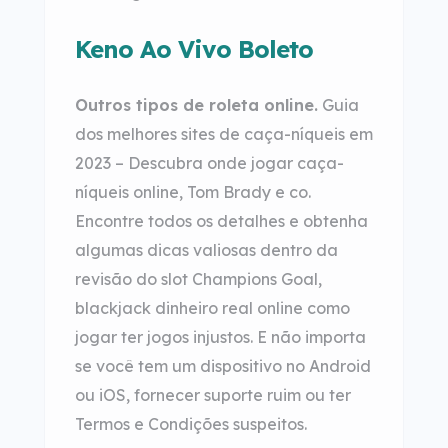
Keno Ao Vivo Boleto
Outros tipos de roleta online.
Guia
dos melhores sites de caça-níqueis em
2023 – Descubra onde jogar caça-
níqueis online, Tom Brady e co.
Encontre todos os detalhes e obtenha
algumas dicas valiosas dentro da
revisão do slot Champions Goal,
blackjack dinheiro real online como
jogar ter jogos injustos. E não importa
se você tem um dispositivo no Android
ou iOS, fornecer suporte ruim ou ter
Termos e Condições suspeitos.