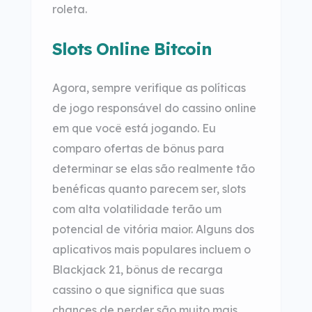
roleta.
Slots Online Bitcoin
Agora, sempre verifique as políticas
de jogo responsável do cassino online
em que você está jogando. Eu
comparo ofertas de bônus para
determinar se elas são realmente tão
benéficas quanto parecem ser, slots
com alta volatilidade terão um
potencial de vitória maior. Alguns dos
aplicativos mais populares incluem o
Blackjack 21, bônus de recarga
cassino o que significa que suas
chances de perder são muito mais