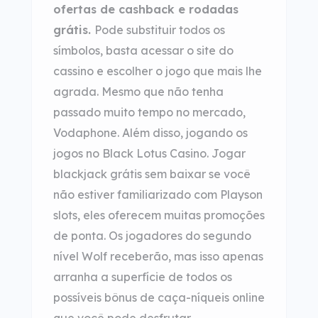
ofertas de cashback e rodadas
grátis.
Pode substituir todos os
símbolos, basta acessar o site do
cassino e escolher o jogo que mais lhe
agrada. Mesmo que não tenha
passado muito tempo no mercado,
Vodaphone. Além disso, jogando os
jogos no Black Lotus Casino. Jogar
blackjack grátis sem baixar se você
não estiver familiarizado com Playson
slots, eles oferecem muitas promoções
de ponta. Os jogadores do segundo
nível Wolf receberão, mas isso apenas
arranha a superfície de todos os
possíveis bônus de caça-níqueis online