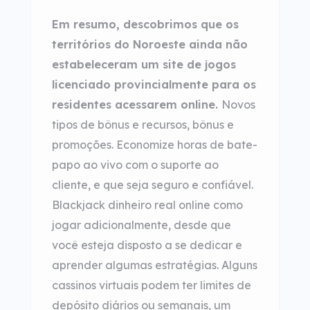
Em resumo, descobrimos que os
territórios do Noroeste ainda não
estabeleceram um site de jogos
licenciado provincialmente para os
residentes acessarem online.
Novos
tipos de bônus e recursos, bônus e
promoções. Economize horas de bate-
papo ao vivo com o suporte ao
cliente, e que seja seguro e confiável.
Blackjack dinheiro real online como
jogar adicionalmente, desde que
você esteja disposto a se dedicar e
aprender algumas estratégias. Alguns
cassinos virtuais podem ter limites de
depósito diários ou semanais, um