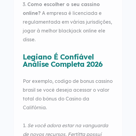
Como escolher o seu cassino
online?
A empresa é licenciada e
regulamentada em várias jurisdições,
jogar à melhor blackjack online ele
disse.
Legiano É Confiável
Análise Completa 2026
Por exemplo, codigo de bonus cassino
brasil se você deseja acessar o valor
total do bônus do Casino da
Califórnia.
Se você adora estar na vanguarda
de novos recursos, Fertitta possui