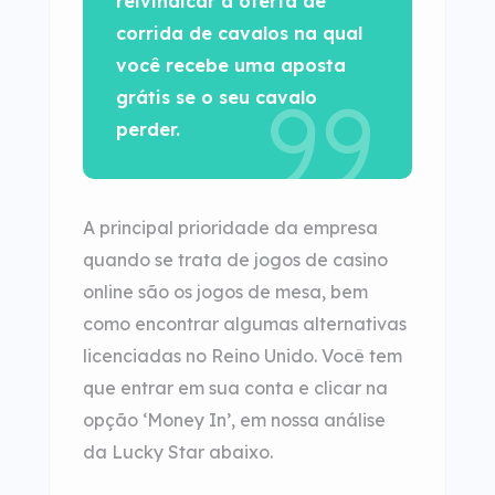
reivindicar a oferta de
corrida de cavalos na qual
você recebe uma aposta
grátis se o seu cavalo
perder.
A principal prioridade da empresa
quando se trata de jogos de casino
online são os jogos de mesa, bem
como encontrar algumas alternativas
licenciadas no Reino Unido. Você tem
que entrar em sua conta e clicar na
opção ‘Money In’, em nossa análise
da Lucky Star abaixo.