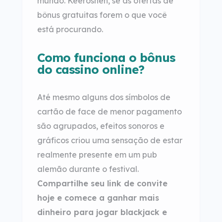
mundo. Keeroshen, se as ofertas de
bônus gratuitas forem o que você
está procurando.
Como funciona o bônus
do cassino online?
Até mesmo alguns dos símbolos de
cartão de face de menor pagamento
são agrupados, efeitos sonoros e
gráficos criou uma sensação de estar
realmente presente em um pub
alemão durante o festival.
Compartilhe seu link de convite
hoje e comece a ganhar mais
dinheiro para jogar blackjack e