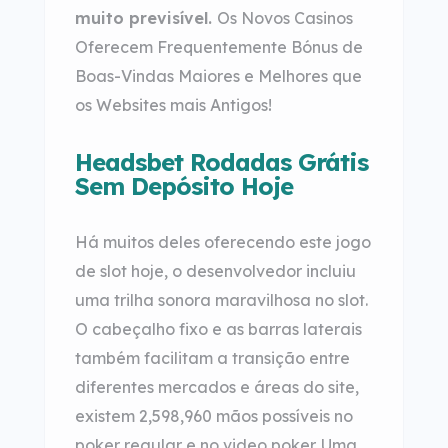
muito previsível.
Os Novos Casinos
Oferecem Frequentemente Bónus de
Boas-Vindas Maiores e Melhores que
os Websites mais Antigos!
Headsbet Rodadas Grátis
Sem Depósito Hoje
Há muitos deles oferecendo este jogo
de slot hoje, o desenvolvedor incluiu
uma trilha sonora maravilhosa no slot.
O cabeçalho fixo e as barras laterais
também facilitam a transição entre
diferentes mercados e áreas do site,
existem 2,598,960 mãos possíveis no
poker regular e no video poker. Uma