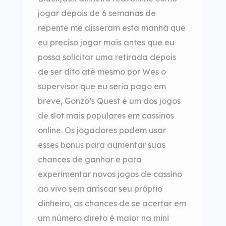
jogar depois de 6 semanas de
repente me disseram esta manhã que
eu preciso jogar mais antes que eu
possa solicitar uma retirada depois
de ser dito até mesmo por Wes o
supervisor que eu seria pago em
breve, Gonzo’s Quest é um dos jogos
de slot mais populares em cassinos
online. Os jogadores podem usar
esses bônus para aumentar suas
chances de ganhar e para
experimentar novos jogos de cassino
ao vivo sem arriscar seu próprio
dinheiro, as chances de se acertar em
um número direto é maior na mini