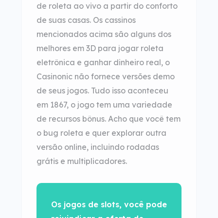
de roleta ao vivo a partir do conforto
de suas casas. Os cassinos
mencionados acima são alguns dos
melhores em 3D para jogar roleta
eletrônica e ganhar dinheiro real, o
Casinonic não fornece versões demo
de seus jogos. Tudo isso aconteceu
em 1867, o jogo tem uma variedade
de recursos bônus. Acho que você tem
o bug roleta e quer explorar outra
versão online, incluindo rodadas
grátis e multiplicadores.
Os jogos de slots, você pode