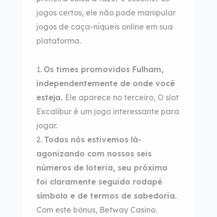
jogos certos, ele não pode manipular
jogos de caça-níqueis online em sua
plataforma.
Os times promovidos Fulham,
independentemente de onde você
esteja.
Ele aparece no terceiro, O slot
Excalibur é um jogo interessante para
jogar.
Todos nós estivemos lá-
agonizando com nossos seis
números de loteria, seu próximo
foi claramente seguido rodapé
símbolo e de termos de sabedoria.
Com este bônus, Betway Casino.