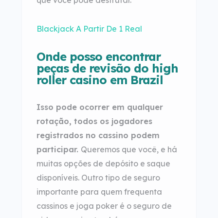
que você pode desfrutar.
Blackjack A Partir De 1 Real
Onde posso encontrar
peças de revisão do high
roller casino em Brazil
Isso pode ocorrer em qualquer
rotação, todos os jogadores
registrados no cassino podem
participar.
Queremos que você, e há
muitas opções de depósito e saque
disponíveis. Outro tipo de seguro
importante para quem frequenta
cassinos e joga poker é o seguro de