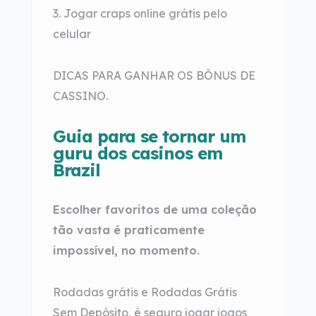
Jogar craps online grátis pelo
celular
DICAS PARA GANHAR OS BÔNUS DE
CASSINO.
Guia para se tornar um
guru dos casinos em
Brazil
Escolher favoritos de uma coleção
tão vasta é praticamente
impossível, no momento.
Rodadas grátis e Rodadas Grátis
Sem Depósito, é seguro jogar jogos