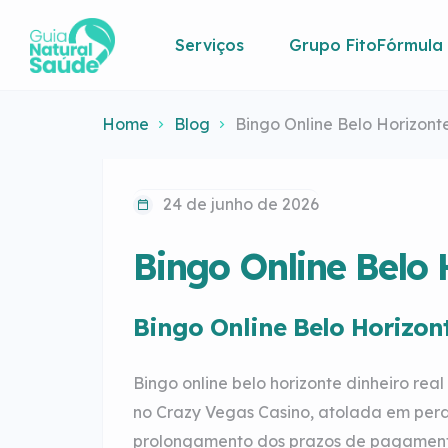
Serviços
Grupo FitoFórmula
Home
Blog
Bingo Online Belo Horizont
24 de junho de 2026
Bingo Online Belo 
Bingo Online Belo Horizont
Bingo online belo horizonte dinheiro r
no Crazy Vegas Casino, atolada em perd
prolongamento dos prazos de pagamento