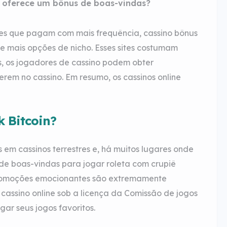
e oferece um bônus de boas-vindas?
eles que pagam com mais frequência, cassino bônus
e mais opções de nicho. Esses sites costumam
, os jogadores de cassino podem obter
erem no cassino. Em resumo, os cassinos online
k Bitcoin?
em cassinos terrestres e, há muitos lugares onde
de boas-vindas para jogar roleta com crupiê
promoções emocionantes são extremamente
cassino online sob a licença da Comissão de jogos
ar seus jogos favoritos.