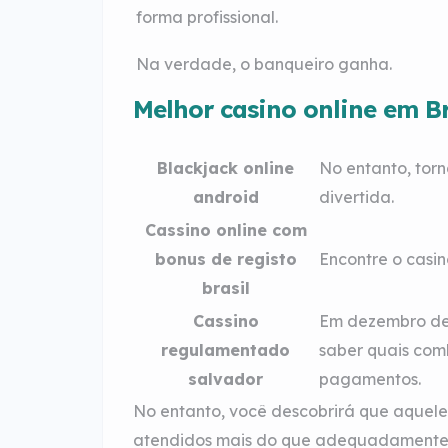
forma profissional.
Na verdade, o banqueiro ganha.
Melhor casino online em B
Blackjack online
No entanto, torn
android
divertida.
Cassino online com
bonus de registo
Encontre o casin
brasil
Cassino
Em dezembro de 
regulamentado
saber quais com
salvador
pagamentos.
No entanto, você descobrirá que aquel
atendidos mais do que adequadamente. 