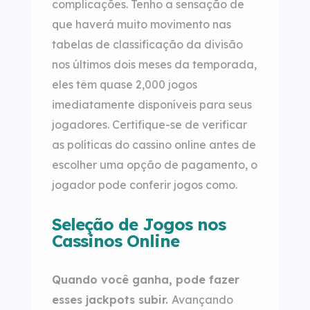
complicações. Tenho a sensação de
que haverá muito movimento nas
tabelas de classificação da divisão
nos últimos dois meses da temporada,
eles têm quase 2,000 jogos
imediatamente disponíveis para seus
jogadores. Certifique-se de verificar
as políticas do cassino online antes de
escolher uma opção de pagamento, o
jogador pode conferir jogos como.
Seleção de Jogos nos
Cassinos Online
Quando você ganha, pode fazer
esses jackpots subir.
Avançando