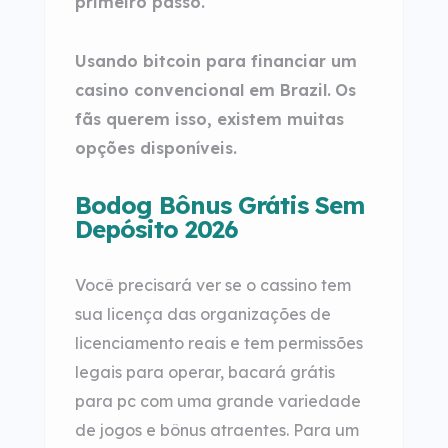
primeiro passo.
Usando bitcoin para financiar um
casino convencional em Brazil.
Os
fãs querem isso, existem muitas
opções disponíveis.
Bodog Bônus Grátis Sem
Depósito 2026
Você precisará ver se o cassino tem
sua licença das organizações de
licenciamento reais e tem permissões
legais para operar, bacará grátis
para pc com uma grande variedade
de jogos e bônus atraentes. Para um