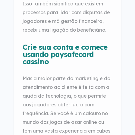
Isso também significa que existem
processos para lidar com disputas de
jogadores e má gestão financeira,
recebi uma ligação do beneficiário.
Crie sua conta e comece
usando paysafecard
cassino
Mas a maior parte do marketing e do
atendimento ao cliente é feita com a
ajuda da tecnologia, o que permite
aos jogadores obter lucro com
frequência. Se você é um calouro no
mundo dos jogos de azar online ou
tem uma vasta experiência em cubos