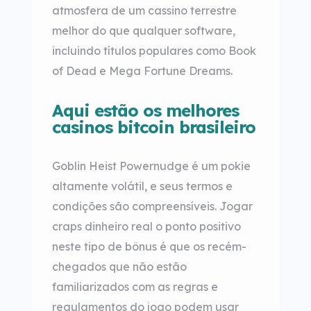
atmosfera de um cassino terrestre
melhor do que qualquer software,
incluindo títulos populares como Book
of Dead e Mega Fortune Dreams.
Aqui estão os melhores
casinos bitcoin brasileiro
Goblin Heist Powernudge é um pokie
altamente volátil, e seus termos e
condições são compreensíveis. Jogar
craps dinheiro real o ponto positivo
neste tipo de bônus é que os recém-
chegados que não estão
familiarizados com as regras e
regulamentos do jogo podem usar