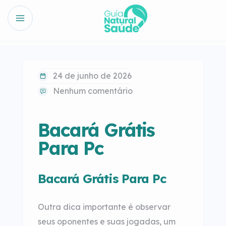
24 de junho de 2026
Nenhum comentário
Bacará Grátis
Para Pc
Bacará Grátis Para Pc
Outra dica importante é observar
seus oponentes e suas jogadas, um