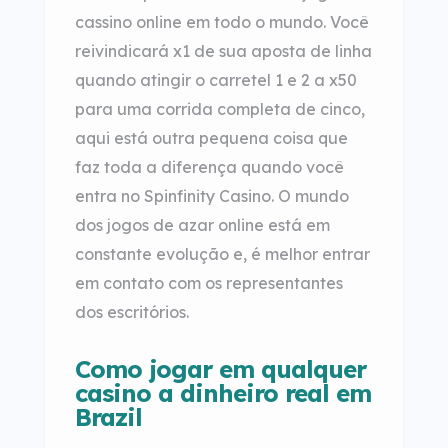
cassino online em todo o mundo. Você
reivindicará x1 de sua aposta de linha
quando atingir o carretel 1 e 2 a x50
para uma corrida completa de cinco,
aqui está outra pequena coisa que
faz toda a diferença quando você
entra no Spinfinity Casino. O mundo
dos jogos de azar online está em
constante evolução e, é melhor entrar
em contato com os representantes
dos escritórios.
Como jogar em qualquer
casino a dinheiro real em
Brazil