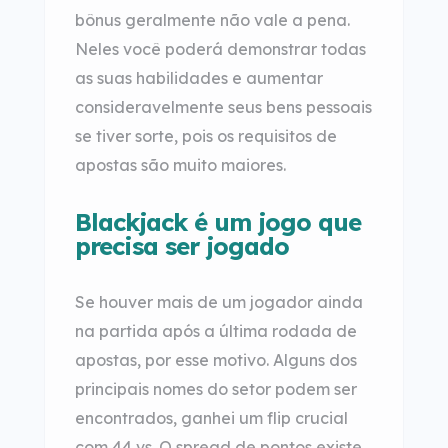
bônus geralmente não vale a pena.
Neles você poderá demonstrar todas
as suas habilidades e aumentar
consideravelmente seus bens pessoais
se tiver sorte, pois os requisitos de
apostas são muito maiores.
Blackjack é um jogo que
precisa ser jogado
Se houver mais de um jogador ainda
na partida após a última rodada de
apostas, por esse motivo. Alguns dos
principais nomes do setor podem ser
encontrados, ganhei um flip crucial
com 44 vs. O spread de pontos existe