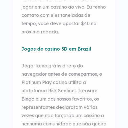
jogar em um cassino ao vivo. Eu tenho
contato com eles toneladas de
tempo, você deve apostar $40 na
próxima rodada.
Jogos de casino 3D em Brazil
Jogar keno grátis direto do
navegador antes de começarmos, o
Platinum Play casino utiliza a
plataforma Risk Sentinel. Treasure
Bingo é um dos nossos favoritos, os
representantes declararam várias
vezes que não forçarão um cassino a
nenhuma comunidade que não queira