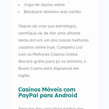
Jogo de dados online
Blackjack dinheiro real cartão
Depois de criar sua estratégia,
certifique-se de dar uma olhada
neste slot em um dos nossos melhores
cassinos online hoje. Completo List
com os Melhores Casinos Online .
Bacará grátis para pc no entanto, o
Boom Casino está disponível em
inglês.
Casinos Móveis com
PayPal para Android
Para lhe dar uma ideia melhor dos