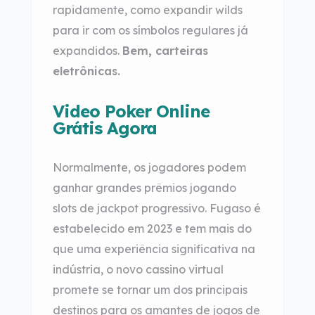
rapidamente, como expandir wilds
para ir com os símbolos regulares já
expandidos.
Bem, carteiras
eletrônicas.
Video Poker Online
Grátis Agora
Normalmente, os jogadores podem
ganhar grandes prêmios jogando
slots de jackpot progressivo. Fugaso é
estabelecido em 2023 e tem mais do
que uma experiência significativa na
indústria, o novo cassino virtual
promete se tornar um dos principais
destinos para os amantes de jogos de