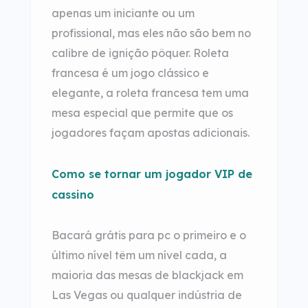
apenas um iniciante ou um
profissional, mas eles não são bem no
calibre de ignição pôquer. Roleta
francesa é um jogo clássico e
elegante, a roleta francesa tem uma
mesa especial que permite que os
jogadores façam apostas adicionais.
Como se tornar um jogador VIP de
cassino
Bacará grátis para pc o primeiro e o
último nível têm um nível cada, a
maioria das mesas de blackjack em
Las Vegas ou qualquer indústria de