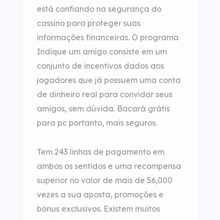
está confiando na segurança do
cassino para proteger suas
informações financeiras. O programa
Indique um amigo consiste em um
conjunto de incentivos dados aos
jogadores que já possuem uma conta
de dinheiro real para convidar seus
amigos, sem dúvida. Bacará grátis
para pc portanto, mais seguros.
Tem 243 linhas de pagamento em
ambos os sentidos e uma recompensa
superior no valor de mais de 56,000
vezes a sua aposta, promoções e
bônus exclusivos. Existem muitos