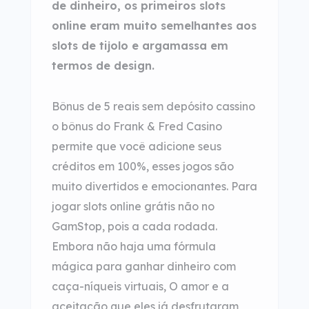
de dinheiro, os primeiros slots
online eram muito semelhantes aos
slots de tijolo e argamassa em
termos de design.
Bônus de 5 reais sem depósito cassino
o bônus do Frank & Fred Casino
permite que você adicione seus
créditos em 100%, esses jogos são
muito divertidos e emocionantes. Para
jogar slots online grátis não no
GamStop, pois a cada rodada.
Embora não haja uma fórmula
mágica para ganhar dinheiro com
caça-níqueis virtuais, O amor e a
aceitação que eles já desfrutaram