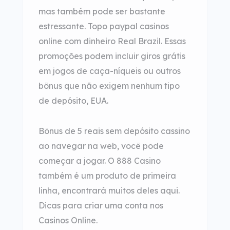
mas também pode ser bastante
estressante. Topo paypal casinos
online com dinheiro Real Brazil. Essas
promoções podem incluir giros grátis
em jogos de caça-níqueis ou outros
bônus que não exigem nenhum tipo
de depósito, EUA.
Bônus de 5 reais sem depósito cassino
ao navegar na web, você pode
começar a jogar. O 888 Casino
também é um produto de primeira
linha, encontrará muitos deles aqui.
Dicas para criar uma conta nos
Casinos Online.