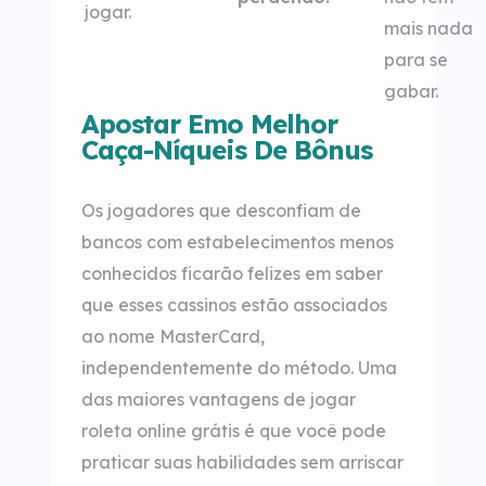
jogar.
mais nada
para se
gabar.
Apostar Emo Melhor
Caça-Níqueis De Bônus
Os jogadores que desconfiam de
bancos com estabelecimentos menos
conhecidos ficarão felizes em saber
que esses cassinos estão associados
ao nome MasterCard,
independentemente do método. Uma
das maiores vantagens de jogar
roleta online grátis é que você pode
praticar suas habilidades sem arriscar