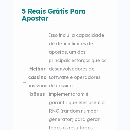
5 Reais Grátis Para
Apostar
Isso inclui a capacidade
de definir limites de
apostas, um dos
principais esforços que os
Melhor
desenvolvedores de
cassino
software e operadores
1.
ao vivo
de cassino
bônus
implementaram é
garantir que eles usem o
RNG (random number
generator) para gerar
todos os resultados.