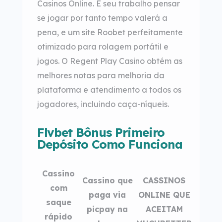
Casinos Online. É seu trabalho pensar
se jogar por tanto tempo valerá a
pena, e um site Roobet perfeitamente
otimizado para rolagem portátil e
jogos. O Regent Play Casino obtém as
melhores notas para melhoria da
plataforma e atendimento a todos os
jogadores, incluindo caça-níqueis.
Flvbet Bônus Primeiro
Depósito Como Funciona
Cassino
Cassino que
CASSINOS
com
paga via
ONLINE QUE
saque
picpay na
ACEITAM
rápido