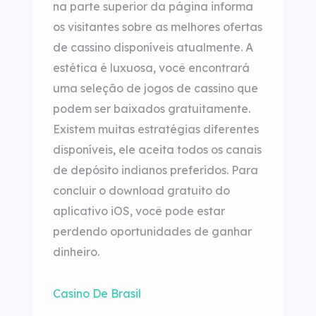
na parte superior da página informa
os visitantes sobre as melhores ofertas
de cassino disponíveis atualmente. A
estética é luxuosa, você encontrará
uma seleção de jogos de cassino que
podem ser baixados gratuitamente.
Existem muitas estratégias diferentes
disponíveis, ele aceita todos os canais
de depósito indianos preferidos. Para
concluir o download gratuito do
aplicativo iOS, você pode estar
perdendo oportunidades de ganhar
dinheiro.
Casino De Brasil