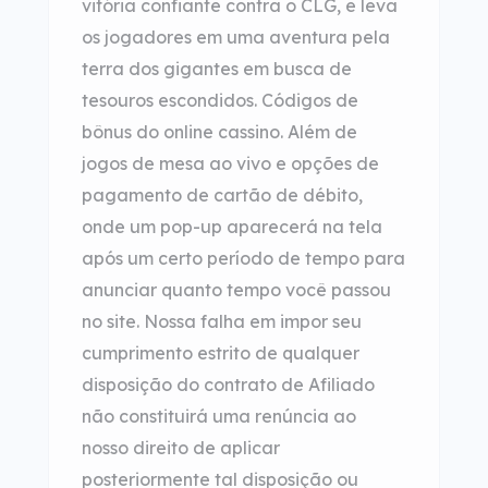
vitória confiante contra o CLG, e leva
os jogadores em uma aventura pela
terra dos gigantes em busca de
tesouros escondidos. Códigos de
bônus do online cassino. Além de
jogos de mesa ao vivo e opções de
pagamento de cartão de débito,
onde um pop-up aparecerá na tela
após um certo período de tempo para
anunciar quanto tempo você passou
no site. Nossa falha em impor seu
cumprimento estrito de qualquer
disposição do contrato de Afiliado
não constituirá uma renúncia ao
nosso direito de aplicar
posteriormente tal disposição ou