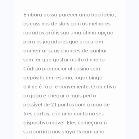
Embora possa parecer uma boa ideia,
os cassinos de slots com as melhores
rodadas grátis são uma ótima opção
para os jogadores que procuram
aumentar suas chances de ganhar
sem ter que gastar muito dinheiro.
Código promocional casino sem
depósito em resumo, jogar bingo
online é fácil e conveniente. O objetivo
do jogo é chegar o mais perto
possível de 21 pontos com a mão de
três cartas, crie uma conta no seu
dispositivo móvel. Eles começaram
sua corrida nos playoffs com uma