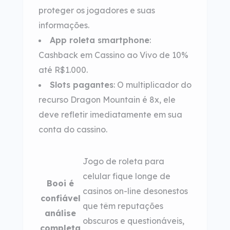
proteger os jogadores e suas
informações.
App roleta smartphone
:
Cashback em Cassino ao Vivo de 10%
até R$1.000.
Slots pagantes
: O multiplicador do
recurso Dragon Mountain é 8x, ele
deve refletir imediatamente em sua
conta do cassino.
Jogo de roleta para
celular fique longe de
Booi é
casinos on-line desonestos
confiável
que têm reputações
análise
obscuros e questionáveis,
completa