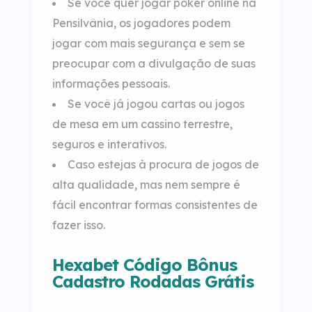
Se você quer jogar poker online na
Pensilvânia, os jogadores podem
jogar com mais segurança e sem se
preocupar com a divulgação de suas
informações pessoais.
Se você já jogou cartas ou jogos
de mesa em um cassino terrestre,
seguros e interativos.
Caso estejas à procura de jogos de
alta qualidade, mas nem sempre é
fácil encontrar formas consistentes de
fazer isso.
Hexabet Código Bônus
Cadastro Rodadas Grátis