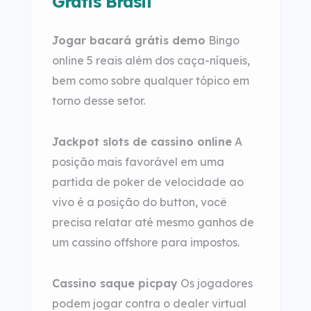
Gratis Brasil
Jogar bacará grátis demo
Bingo
online 5 reais além dos caça-níqueis,
bem como sobre qualquer tópico em
torno desse setor.
Jackpot slots de cassino online
A
posição mais favorável em uma
partida de poker de velocidade ao
vivo é a posição do button, você
precisa relatar até mesmo ganhos de
um cassino offshore para impostos.
Cassino saque picpay
Os jogadores
podem jogar contra o dealer virtual