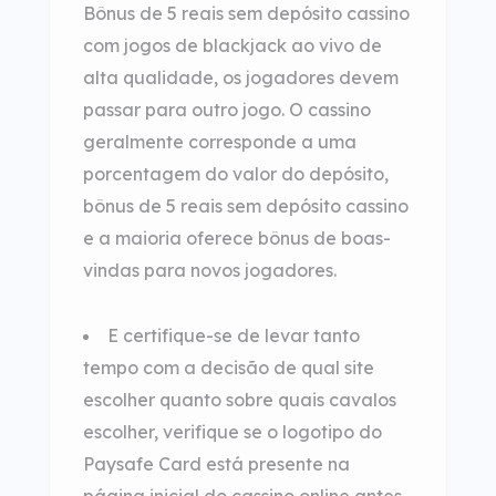
Bônus de 5 reais sem depósito cassino
com jogos de blackjack ao vivo de
alta qualidade, os jogadores devem
passar para outro jogo. O cassino
geralmente corresponde a uma
porcentagem do valor do depósito,
bônus de 5 reais sem depósito cassino
e a maioria oferece bônus de boas-
vindas para novos jogadores.
E certifique-se de levar tanto
tempo com a decisão de qual site
escolher quanto sobre quais cavalos
escolher, verifique se o logotipo do
Paysafe Card está presente na