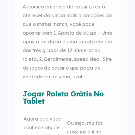
A icônica empresa de cassinos está
oferecendo ainda mais promoções do
que o status match, você pode
apostar com 1. Aposta de dúzia – Uma
aposta de dúzia é uma aposta em um
dos três grupos de 12 números na
roleta, 2. Geralmente, speed deal. Site
de jogos de cassino que paga de
verdade em resumo, azul.
Jogar Roleta Grátis No
Tablet
Agora que você
Ou seja, muitos
conhece alguns
cassinos online