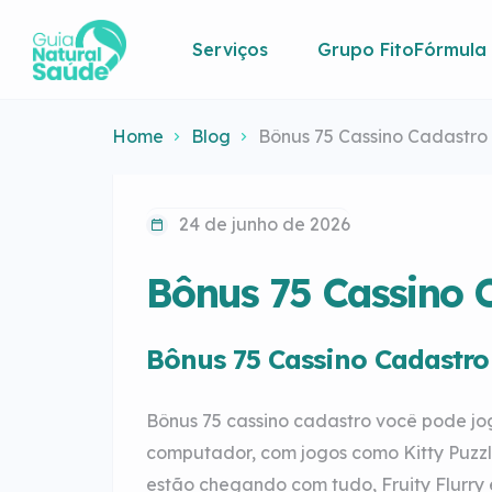
Serviços
Grupo FitoFórmula
Home
Blog
Bônus 75 Cassino Cadastro
24 de junho de 2026
Bônus 75 Cassino 
Bônus 75 Cassino Cadastro
Bônus 75 cassino cadastro você pode jog
computador, com jogos como Kitty Puzzle
estão chegando com tudo, Fruity Flurry 