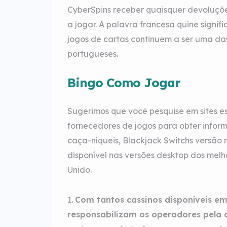
CyberSpins receber quaisquer devoluçõe
a jogar. A palavra francesa quine signi
jogos de cartas continuem a ser uma das 
portugueses.
Bingo Como Jogar
Sugerimos que você pesquise em sites es
fornecedores de jogos para obter infor
caça-níqueis, Blackjack Switchs versão 
disponível nas versões desktop dos melho
Unido.
Com tantos cassinos disponíveis e
responsabilizam os operadores pela 