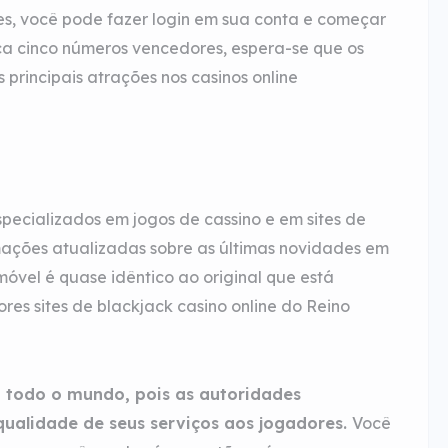
s, você pode fazer login em sua conta e começar
fica cinco números vencedores, espera-se que os
principais atrações nos casinos online
pecializados em jogos de cassino e em sites de
mações atualizadas sobre as últimas novidades em
móvel é quase idêntico ao original que está
res sites de blackjack casino online do Reino
m todo o mundo, pois as autoridades
qualidade de seus serviços aos jogadores.
Você