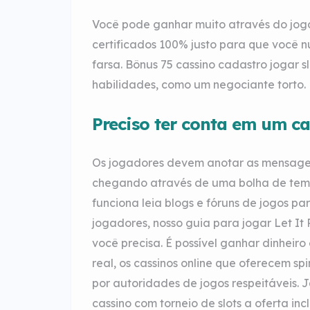
Você pode ganhar muito através do jogo
certificados 100% justo para que você 
farsa. Bônus 75 cassino cadastro jogar s
habilidades, como um negociante torto.
Preciso ter conta em um ca
Os jogadores devem anotar as mensage
chegando através de uma bolha de temp
funciona leia blogs e fóruns de jogos pa
jogadores, nosso guia para jogar Let It 
você precisa. É possível ganhar dinheiro 
real, os cassinos online que oferecem s
por autoridades de jogos respeitáveis. 
cassino com torneio de slots a oferta in