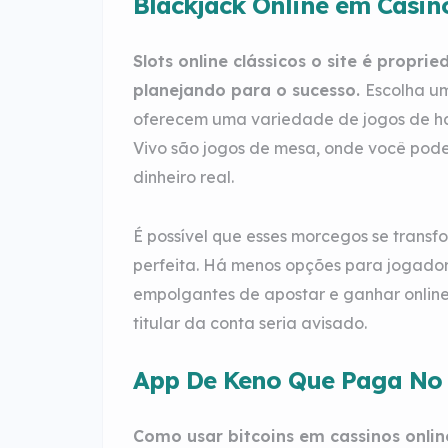
Blackjack Online em Casin
Slots online clássicos o site é propr
planejando para o sucesso.
Escolha um
oferecem uma variedade de jogos de hab
Vivo são jogos de mesa, onde você pode
dinheiro real.
É possível que esses morcegos se trans
perfeita. Há menos opções para jogador
empolgantes de apostar e ganhar online.
titular da conta seria avisado.
App De Keno Que Paga No 
Como usar bitcoins em cassinos onlin