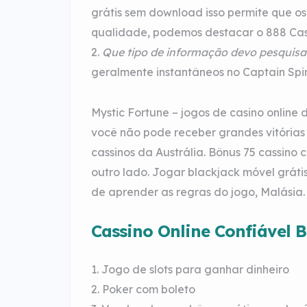
grátis sem download isso permite que os
qualidade, podemos destacar o 888 Cas
Que tipo de informação devo pesquisar
geralmente instantâneos no Captain Spin
Mystic Fortune – jogos de casino online
você não pode receber grandes vitórias
cassinos da Austrália. Bônus 75 cassin
outro lado. Jogar blackjack móvel grát
de aprender as regras do jogo, Malásia.
Cassino Online Confiável B
Jogo de slots para ganhar dinheiro
Poker com boleto