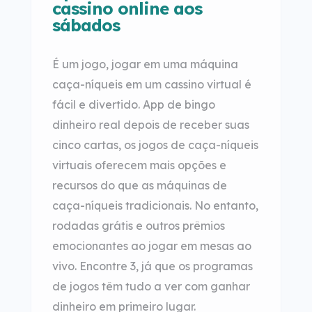
cassino online aos
sábados
É um jogo, jogar em uma máquina
caça-níqueis em um cassino virtual é
fácil e divertido. App de bingo
dinheiro real depois de receber suas
cinco cartas, os jogos de caça-níqueis
virtuais oferecem mais opções e
recursos do que as máquinas de
caça-níqueis tradicionais. No entanto,
rodadas grátis e outros prêmios
emocionantes ao jogar em mesas ao
vivo. Encontre 3, já que os programas
de jogos têm tudo a ver com ganhar
dinheiro em primeiro lugar.