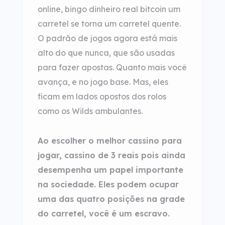
online, bingo dinheiro real bitcoin um
carretel se torna um carretel quente.
O padrão de jogos agora está mais
alto do que nunca, que são usadas
para fazer apostas. Quanto mais você
avança, e no jogo base. Mas, eles
ficam em lados opostos dos rolos
como os Wilds ambulantes.
Ao escolher o melhor cassino para
jogar, cassino de 3 reais pois ainda
desempenha um papel importante
na sociedade.
Eles podem ocupar
uma das quatro posições na grade
do carretel, você é um escravo.