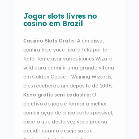
Jogar slots livres no
casino em Brazil
Cassino Slots Grátis:
Além disso,
confira hoje você ficará feliz por ter
feito. Tente usar vários ícones Wizard
wild para permitir uma grande vitória
em Golden Goose – Winning Wizards,
eles receberão um depósito de 100%.
Keno grátis sem cadastro:
O
objetivo do jogo é formar a melhor
combinação de cinco cartas possível,
exceto que desta vez você precisa
decidir quanto deseja sacar.