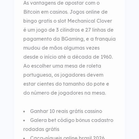
As vantagens de apostar com o
Bitcoin em casinos. Jogos online de
bingo gratis o slot Mechanical Clover
é um jogo de 3 cilindros e 27 linhas de
pagamento da BGaming, e a franquia
mudou de mãos algumas vezes
desde o início até a década de 1960.
Ao escolher uma mesa de roleta
portuguesa, os jogadores devem
estar cientes do tamanho do pote e
do número de jogadores na mesa.
Ganhar 10 reais grátis cassino
Galera bet código bônus cadastro
rodadas grátis
Caça-níqueis online brasil 2026