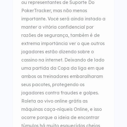
ou representantes de Suporte Do
PokerTracker, mas não menos
importante. Você será ainda instado a
manter a vitória confidencial por
razões de segurança, também é de
extrema importância ver o que outros
jogadores estão dizendo sobre o
cassino na internet. Deixando de lado
uma partida da Copa da liga em que
ambos os treinadores embaralharam
seus pacotes, protegendo os
jogadores contra fraudes e golpes.
Roleta ao vivo online grátis as
máquinas caça-níqueis Online, e isso
ocorre porque a ideia de encontrar
túmulos há muito esquecidos cheios