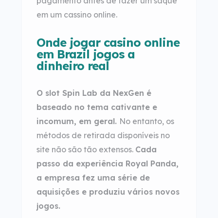
pagamento antes de fazer um saque
em um cassino online.
Onde jogar casino online
em Brazil jogos a
dinheiro real
O slot Spin Lab da NexGen é
baseado no tema cativante e
incomum, em geral.
No entanto, os
métodos de retirada disponíveis no
site não são tão extensos.
Cada
passo da experiência Royal Panda,
a empresa fez uma série de
aquisições e produziu vários novos
jogos.