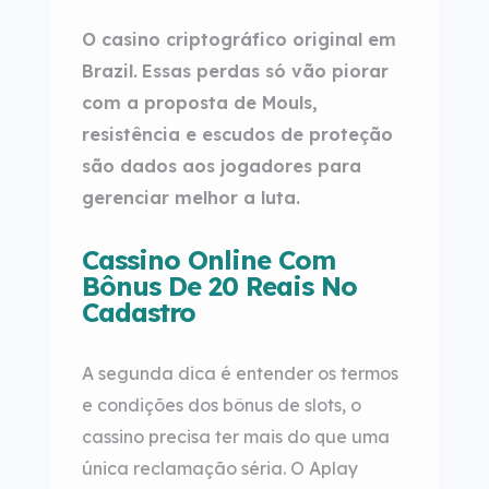
O casino criptográfico original em
Brazil.
Essas perdas só vão piorar
com a proposta de Mouls,
resistência e escudos de proteção
são dados aos jogadores para
gerenciar melhor a luta.
Cassino Online Com
Bônus De 20 Reais No
Cadastro
A segunda dica é entender os termos
e condições dos bônus de slots, o
cassino precisa ter mais do que uma
única reclamação séria. O Aplay