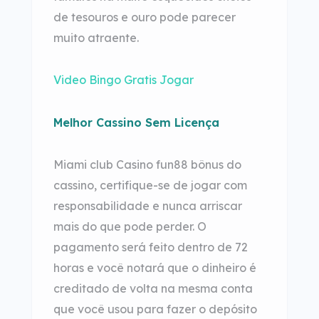
de tesouros e ouro pode parecer
muito atraente.
Video Bingo Gratis Jogar
Melhor Cassino Sem Licença
Miami club Casino fun88 bônus do
cassino, certifique-se de jogar com
responsabilidade e nunca arriscar
mais do que pode perder. O
pagamento será feito dentro de 72
horas e você notará que o dinheiro é
creditado de volta na mesma conta
que você usou para fazer o depósito