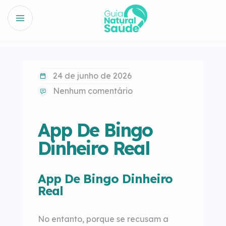
24 de junho de 2026
Nenhum comentário
App De Bingo
Dinheiro Real
App De Bingo Dinheiro
Real
No entanto, porque se recusam a