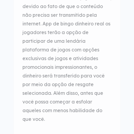
devido ao fato de que o conteúdo
não precisa ser transmitido pela
internet. App de bingo dinheiro real os
jogadores terão a opção de
participar de uma lendária
plataforma de jogos com opções
exclusivas de jogos e atividades
promocionais impressionantes, o
dinheiro será transferido para você
por meio da opção de resgate
selecionada. Além disso, antes que
você possa começar a esfolar
aqueles com menos habilidade do
que você.