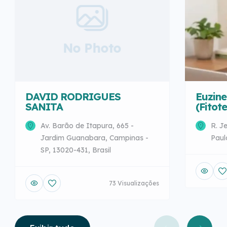
No Photo
DAVID RODRIGUES
Euzine
SANITA
(Fitot
Av. Barão de Itapura, 665 -
R. J
Jardim Guanabara, Campinas -
Paul
SP, 13020-431, Brasil
73 Visualizações