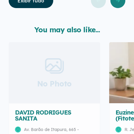
Exibir tudo
You may also like...
No Photo
DAVID RODRIGUES
Euzine
SANITA
(Fitot
Av. Barão de Itapura, 665 -
R. J