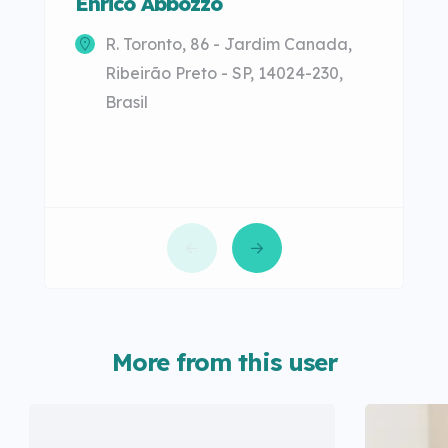
Enrico Abbozzo
Silv
R. Toronto, 86 - Jardim Canada,
Av
Ribeirão Preto - SP, 14024-230,
F
Brasil
Br
More from this user