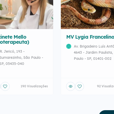
inete Mello
MV Lygia Francelin
toterapeuta)
Av. Brigadeiro Luís Antô
R. Jericó, 193 -
4643 - Jardim Paulista,
Sumarezinho, São Paulo -
Paulo - SP, 01401-002
SP, 05435-040
190 Visualizações
92 Visuali