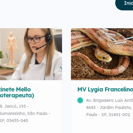
Ini
inete Mello
MV Lygia Francelin
toterapeuta)
Av. Brigadeiro Luís Antô
R. Jericó, 193 -
4643 - Jardim Paulista,
Sumarezinho, São Paulo -
Paulo - SP, 01401-002
SP, 05435-040