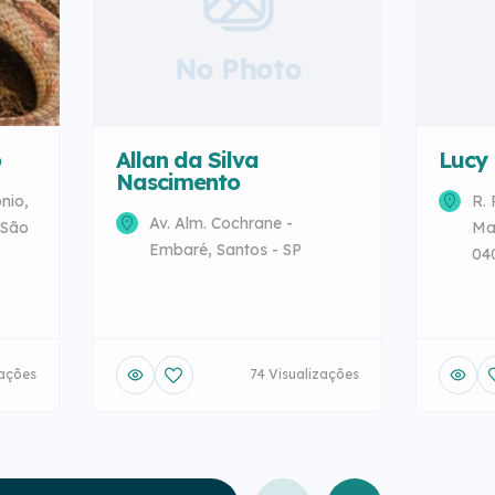
No Photo
o
Allan da Silva
Lucy
Nascimento
nio,
R. 
Av. Alm. Cochrane -
 São
Mar
Embaré, Santos - SP
040
zações
74 Visualizações