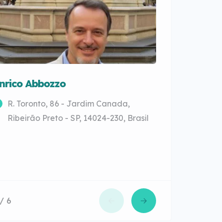
nrico Abbozzo
Silvia Ter
R. Toronto, 86 - Jardim Canada,
Av. Rio B
Ribeirão Preto - SP, 14024-230, Brasil
Florianóp
 / 6