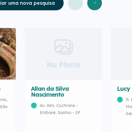
ciar uma nova pesquisa
No Photo
o
Allan da Silva
Lucy
Nascimento
nio,
R. 
Av. Alm. Cochrane -
 São
Mar
Embaré, Santos - SP
040