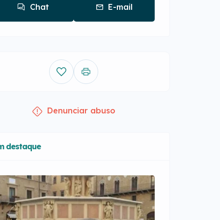
Chat
E-mail
Denunciar abuso
m destaque