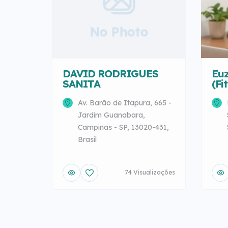
No Photo
DAVID RODRIGUES
Euz
SANITA
(Fi
Av. Barão de Itapura, 665 -
Jardim Guanabara,
Campinas - SP, 13020-431,
Brasil
74 Visualizações