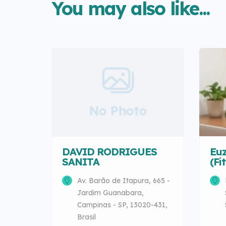
You may also like...
No Photo
DAVID RODRIGUES
Euz
SANITA
(Fi
Av. Barão de Itapura, 665 -
Jardim Guanabara,
Campinas - SP, 13020-431,
Brasil