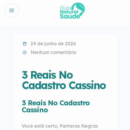
24 de junho de 2026
Nenhum comentário
3 Reais No
Cadastro Cassino
3 Reais No Cadastro
Cassino
Você está certo, Panteras Negras