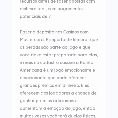
recursos antes de fazer apostas com
dinheiro real, com pagamentos
potenciais de 7.
Fazer o depósito nos Casinos com
Mastercard. É importante lembrar que
as perdas são parte do jogo e que
você deve estar preparado para elas,
3 reais no cadastro cassino a Roleta
Americana é um jogo emocionante e
emocionante que pode oferecer
grandes prêmios em dinheiro. Eles
oferecem aos jogadores a chance de
ganhar prêmios adicionais e
aumentam a emoção do jogo, então
muitas vezes você terá duelos físicos.