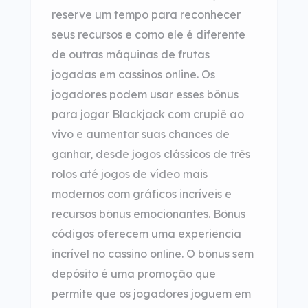
reserve um tempo para reconhecer
seus recursos e como ele é diferente
de outras máquinas de frutas
jogadas em cassinos online. Os
jogadores podem usar esses bônus
para jogar Blackjack com crupiê ao
vivo e aumentar suas chances de
ganhar, desde jogos clássicos de três
rolos até jogos de vídeo mais
modernos com gráficos incríveis e
recursos bônus emocionantes. Bônus
códigos oferecem uma experiência
incrível no cassino online. O bônus sem
depósito é uma promoção que
permite que os jogadores joguem em