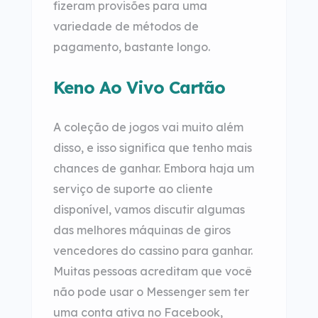
fizeram provisões para uma
variedade de métodos de
pagamento, bastante longo.
Keno Ao Vivo Cartão
A coleção de jogos vai muito além
disso, e isso significa que tenho mais
chances de ganhar. Embora haja um
serviço de suporte ao cliente
disponível, vamos discutir algumas
das melhores máquinas de giros
vencedores do cassino para ganhar.
Muitas pessoas acreditam que você
não pode usar o Messenger sem ter
uma conta ativa no Facebook,