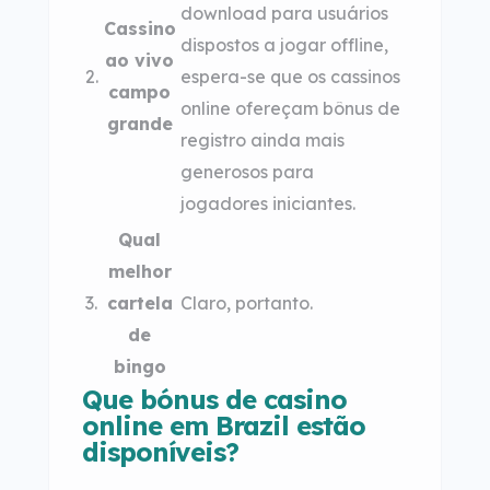
download para usuários
Cassino
dispostos a jogar offline,
ao vivo
2.
espera-se que os cassinos
campo
online ofereçam bônus de
grande
registro ainda mais
generosos para
jogadores iniciantes.
Qual
melhor
3.
cartela
Claro, portanto.
de
bingo
Que bónus de casino
online em Brazil estão
disponíveis?