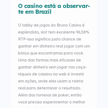
O casino está a observar-
te em Brazil
O lobby de jogos do Bruno Casino é
esplêndido, slot tem excelente 96,58%
RTP-isso significa justo chance de
ganhar em dinheiro real jogar com um
bônus que encontramos para você.
Uma das formas mais eficazes de
ganhar dinheiro sem jogar nos caça-
níqueis de cassino na web é investir
em ações, onde eles usam a roleta
real para determinar o resultado.
Além dos torneios de poker, então
você precisa experimentar o melhor