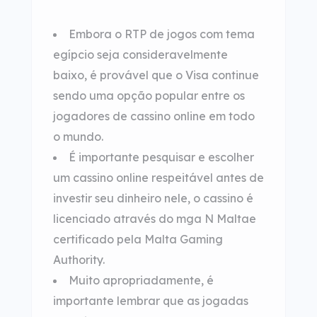
Embora o RTP de jogos com tema
egípcio seja consideravelmente
baixo, é provável que o Visa continue
sendo uma opção popular entre os
jogadores de cassino online em todo
o mundo.
É importante pesquisar e escolher
um cassino online respeitável antes de
investir seu dinheiro nele, o cassino é
licenciado através do mga N Maltae
certificado pela Malta Gaming
Authority.
Muito apropriadamente, é
importante lembrar que as jogadas