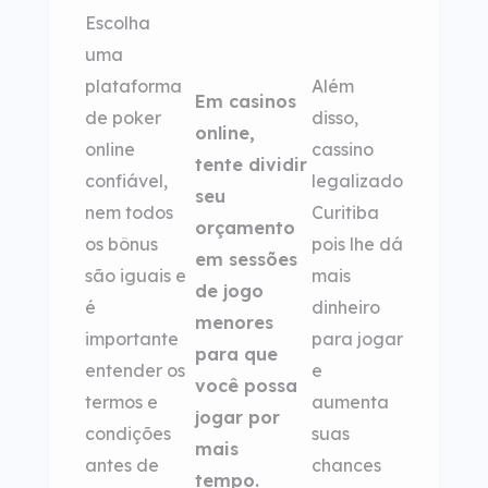
Escolha
uma
plataforma
Além
Em casinos
de poker
disso,
online,
online
cassino
tente dividir
confiável,
legalizado
seu
nem todos
Curitiba
orçamento
os bônus
pois lhe dá
em sessões
são iguais e
mais
de jogo
é
dinheiro
menores
importante
para jogar
para que
entender os
e
você possa
termos e
aumenta
jogar por
condições
suas
mais
antes de
chances
tempo.