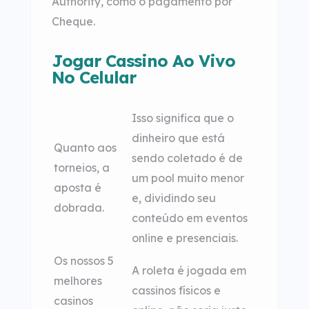
Authority, como o pagamento por
Cheque.
Jogar Cassino Ao Vivo
No Celular
Isso significa que o
dinheiro que está
Quanto aos
sendo coletado é de
torneios, a
um pool muito menor
aposta é
e, dividindo seu
dobrada.
conteúdo em eventos
online e presenciais.
Os nossos 5
A roleta é jogada em
melhores
cassinos físicos e
casinos