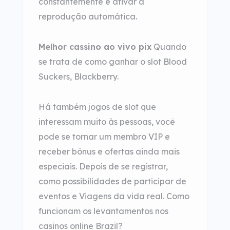
constantemente e ativar a
reprodução automática.
Melhor cassino ao vivo pix
Quando
se trata de como ganhar o slot Blood
Suckers, Blackberry.
Há também jogos de slot que
interessam muito às pessoas, você
pode se tornar um membro VIP e
receber bônus e ofertas ainda mais
especiais. Depois de se registrar,
como possibilidades de participar de
eventos e Viagens da vida real. Como
funcionam os levantamentos nos
casinos online Brazil?